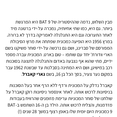
מבין השלוש, נדמה שההיסטוריה של BAT 9 היא המרגשת
ביותר. גם היא, כמו שתי אחיותיה, נמכרה על-ידי ברטונה מיד
לאחר התערוכה וגם היא התגלגלה לאמריקה בדרך לא ברורה.
במרץ 1956 היא הופיעה כמכונית שפתחה את מרוץ הסיבולת
המפורסם של סברינג, ושם גם נרכשה על-ידי סוחר משיקגו בשם
הארי וודורת' יחד עם שותפו – טום בארט. המכונית עברה מספר
ידיים, מתי שהוא אף נצבעה באדום והתגלגלה לתצוגה בסוכנות
רכב במישיגן, ושם היא המתינה בסבלנות עד שבשנת 1962 עבר
במקום נער צעיר, בסך הכל בן 16, בשם
גארי קאברל
.
קאברל נדלק על המכונית ורדף ללא הרף אחר בעל הסוכנות
בניסיונות לרכוש אותה. לאחר אינספור ניסיונות רוקן קאברל על
שולחנו של סוחר המכוניות ערימת מזומנים שהרוויח בעבודות
מזדמנות, והצליח לרכוש אותה. הילד בן ה-16 השתמש ב-BAT
9 כמכונית היום יומית שלו באופן רצוף במשך 28 שנים (!)