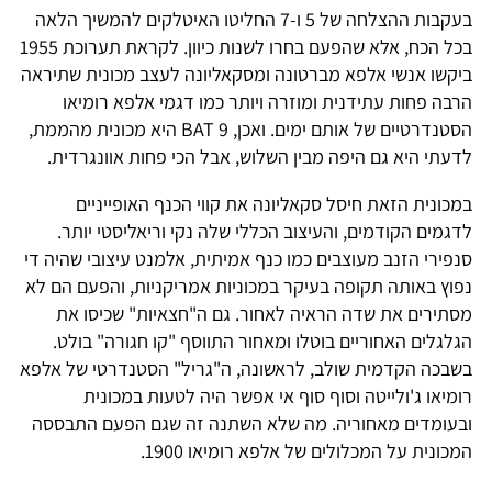
בעקבות ההצלחה של 5 ו-7 החליטו האיטלקים להמשיך הלאה
בכל הכח, אלא שהפעם בחרו לשנות כיוון. לקראת תערוכת 1955
ביקשו אנשי אלפא מברטונה ומסקאליונה לעצב מכונית שתיראה
הרבה פחות עתידנית ומוזרה ויותר כמו דגמי אלפא רומיאו
הסטנדרטיים של אותם ימים. ואכן, 9 BAT היא מכונית מהממת,
לדעתי היא גם היפה מבין השלוש, אבל הכי פחות אוונגרדית.
במכונית הזאת חיסל סקאליונה את קווי הכנף האופייניים
לדגמים הקודמים, והעיצוב הכללי שלה נקי וריאליסטי יותר.
סנפירי הזנב מעוצבים כמו כנף אמיתית, אלמנט עיצובי שהיה די
נפוץ באותה תקופה בעיקר במכוניות אמריקניות, והפעם הם לא
מסתירים את שדה הראיה לאחור. גם ה"חצאיות" שכיסו את
הגלגלים האחוריים בוטלו ומאחור התווסף "קו חגורה" בולט.
בשבכה הקדמית שולב, לראשונה, ה"גריל" הסטנדרטי של אלפא
רומיאו ג'ולייטה וסוף סוף אי אפשר היה לטעות במכונית
ובעומדים מאחוריה. מה שלא השתנה זה שגם הפעם התבססה
המכונית על המכלולים של אלפא רומיאו 1900.