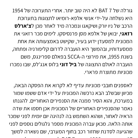
גורלה של BAT 7 לא היה טוב יותר. אחרי התערוכה של 1954
היא נשלחה על-ידי אנשי אלפא-רומיאו לתצוגות בתערוכת
הרכב של ניו יורק ושיקאגו ונמכרה מיד לאחר מכן ל
צ'ארלס
רזאגי
, יבואן של אלפא מסן פרנסיסקו. לימים מכר רזאגי את
המכונית למסעדן ידוע בעיר, שקישט באמצעותה את אחת
ממסעדותיו, ובהמשך היא הועברה לדרום קליפורניה ופתחה,
בשנת 1955, את מירוצי ה-SCCA בפאלם ספרינגס, משם
הועברה לאולם התצוגה של
ביל דוני
בלוס אנג'לס, שבו נמכרו
מכוניות מתוצרת פרארי.
לאספנים חובבי מכוניות עדיף לא לקרוא את הפסקה הבאה,
מכיוון שבשלב הבא נרכשה המכונית על ידי אדם ששמו שמור
במערכת, והוא הסיר ממנה את הסנפירים האחוריים. להגנתו
נאמר שהסנפירים האחוריים של המכונית אכן חסמו את שדה
הראיה לאחור, ושהוא השתמש בה לנהיגה יום יומית לפני שמכר
אותה הלאה. מכאן עברה המכונית מספר גלגולים נוספים לפני
שהגיעה לסדנת שחזור רכב בחוף המערבי, שם נשארה למשך