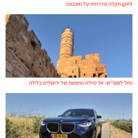
לתקן תקלה סדרתית על חשבונה
טיול לסופ"ש: אל טיילת החומות של ירושלים בלילה