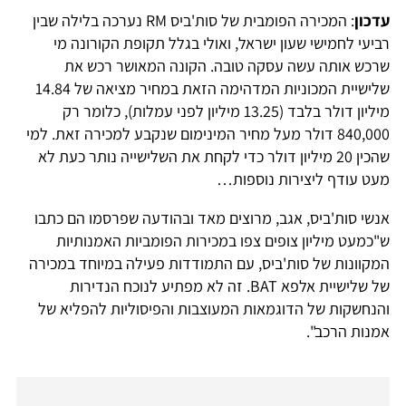
עדכון
: המכירה הפומבית של סות'ביס RM נערכה בלילה שבין
רביעי לחמישי שעון ישראל, ואולי בגלל תקופת הקורונה מי
שרכש אותה עשה עסקה טובה. הקונה המאושר רכש את
שלישיית המכוניות המדהימה הזאת במחיר מציאה של 14.84
מיליון דולר בלבד (13.25 מיליון לפני עמלות), כלומר רק
840,000 דולר מעל מחיר המינימום שנקבע למכירה זאת. למי
שהכין 20 מיליון דולר כדי לקחת את השלישייה נותר כעת לא
מעט עודף ליצירות נוספות…
אנשי סות'ביס, אגב, מרוצים מאד ובהודעה שפרסמו הם כתבו
ש"כמעט מיליון צופים צפו במכירות הפומביות האמנותיות
המקוונות של סות'ביס, עם התמודדות פעילה במיוחד במכירה
של שלישיית אלפא BAT. זה לא מפתיע לנוכח הנדירות
והנחשקות של הדוגמאות המעוצבות והפיסוליות להפליא של
אמנות הרכב".