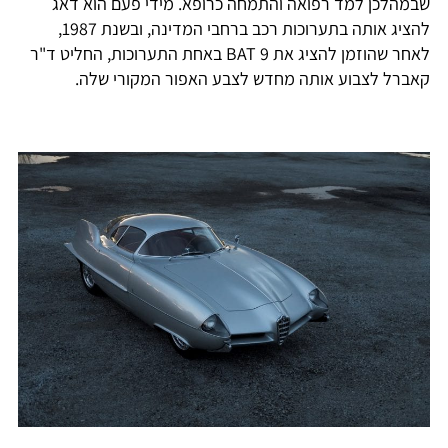
שבמהלכן למד רפואה והתמחה כרופא. מידי פעם הוא דאג
להציג אותה בתערוכות רכב ברחבי המדינה, ובשנת 1987,
לאחר שהוזמן להציג את BAT 9 באחת התערוכות, החליט ד"ר
קאברל לצבוע אותה מחדש לצבע האפור המקורי שלה.