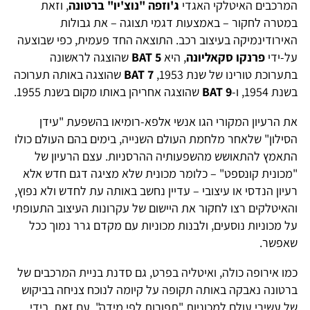
המרכבים האיטלקי האגדי
ג'וזפה "נוצ'יו" ברטונה
, וזאת
במטרה לחקור – באמצעות דגמי תצוגה – את גבולות
האירודינמיקה בעיצוב רכב. התוצאה החד פעמית, כפי שבוצעה
על-ידי
פרנקו סקאליונה
, היא
BAT 5
שהוצגה לראשונה
בתערוכת טורינו של שנת 1953,
BAT 7
שהוצגה באותה תערוכה
בשנת 1954, ו-
BAT 9
שהוצגה אחריהן באותו מקום בשנת 1955.
את הרעיון המקורי הגו אנשי אלפא-רומיאו בהשפעת "עידן
הסילון" שלאחר מלחמת העולם השנייה, בימים בהם העולם כולו
התאמץ להתאושש מהשפעותיה ההרסניות. עצם הרעיון של
"מכונית קונספט" – כלומר מכונית שלא מציגה דגם חדש אלא
רעיון הנדסי או עיצובי – עדיין נחשב באותה עת לחדש ולא נפוץ,
והאיטלקים רצו לחקור את היישום של עקרונות העיצוב התעופתי
על מכוניות נוסעים, ולבנות מכוניות עם מקדם גרר נמוך ככל
שאפשר.
כמו אירופה כולה, ואיטליה בפרט, גם סדנת בניית המרכבים של
ברטונה נאבקה באותה תקופה על קיומה לנוכח צניחה בביקוש
של עשירי עולם למכוניות "תפורות לפי מידה". עם זאת, בידי