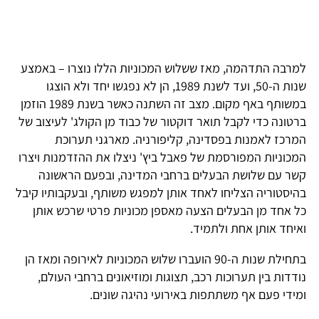
למרבה התדהמה, מאז ששלוש המכוניות הללו נוצרו – באמצע
שנות ה-50, ועד לשנת 1989, הן לא נפגשו יחד ולא הוצגו
במשותף באף מקום. מצב זה השתנה כאשר בשנת 1989 הוזמן
ברטונה כדי לקבל תואר דוקטור של כבוד מן הקולג' לעיצוב של
המרכז לאמנות בפסדינה, קליפורניה. מארגני תערוכת
המכוניות המפורסמת של פאבל ביץ' ניצלו את ההזדמנות ויצרו
קשר עם שלושת הבעלים ברחבי המדינה, ובפעם הראשונה
בהיסטוריה הצליחו לאחד אותן למפגש משותף, ובעקבותיו קיבל
כל אחד מן הבעלים הצעה מאספן מכוניות פרטי שרכש אותן
ואיחד אותן אחת ולתמיד.
בתחילת שנות ה-90 הועברו שלוש המכוניות לאירופה ומאז הן
נודדות בין תערוכות רכב, תצוגות ומוזיאונים ברחבי העולם,
ומידי פעם אף משתתפות באירועי נהיגה שונים.