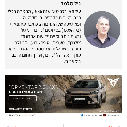
גיל מלמד
עיתונאי רכב מאז שנת 1986, מתמחה בכלי
רכב, בטיחות בדרכים, ביורוקרטיה
ופוליטיקה של התחבורה. כתיבה עיתונאית
(בין השאר) במגזינים 'טורבו' ו'מוטו'
ובעיתונים היומיים 'ידיעות אחרונות',
'טלגרף', 'מעריב', 'סופהשבוע', 'ג'רוזלם
פוסט' ו'ישראל פוסט'. ממקימי המגזין 'מוטו',
עורך ראשי של 'טורבו', ועורך תחום הרכב
ב'מעריב'.
הקודם
הבא