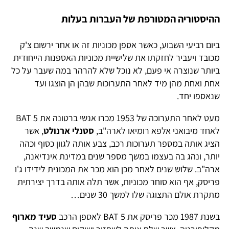
ההיסטוריה המטורפת של העברות בעלות
ביום רביעי השבוע, כאשר אספן מכוניות זה או אחר ירשום צ'ק
מכובד ויעביר לחזקתו את שלישיית מכוניות האספנות הייחודית
ביותר שנוצרה אי פעם, לא נוכל שלא להרהר במה שעבר על כל
אחת ואחת מהן מיד לאחר התערוכות שבהן הן הוצגו ועד
שנאספו יחד.
מעט לאחר התערוכה של 1953 מכרו אנשי ברטונה את BAT 5
לאחד מיבואני אלפא רומיאו לארה"ב,
סטנלי ארנולט
, אשר
הציג אותה במספר תערוכות רכב, צבע אותה לגוון כסוף וכהה
יותר, ונהג בה בעצמו במשך מספר שנים במדינת אינדיאנה,
ארה"ב. שלוש שנים לאחר מכן הוא מכר את המכונית לידידו ג'ו
פריסק, אף הוא סוחר מכוניות, אשר תלה אותה בדרך יצירתית
מתקרת אולם התצוגה שלו למשך 30 שנים…
בשנת 1987 מכר פריסק את BAT 5 לאספן הרכב
סעיד מארוף