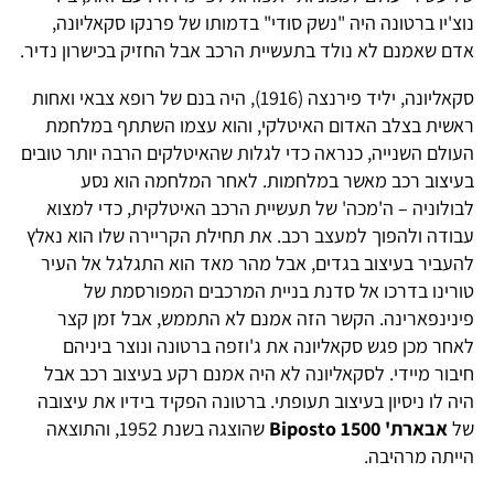
נוצ'יו ברטונה היה "נשק סודי" בדמותו של פרנקו סקאליונה,
אדם שאמנם לא נולד בתעשיית הרכב אבל החזיק בכישרון נדיר.
סקאליונה, יליד פירנצה (1916), היה בנם של רופא צבאי ואחות
ראשית בצלב האדום האיטלקי, והוא עצמו השתתף במלחמת
העולם השנייה, כנראה כדי לגלות שהאיטלקים הרבה יותר טובים
בעיצוב רכב מאשר במלחמות. לאחר המלחמה הוא נסע
לבולוניה – ה'מכה' של תעשיית הרכב האיטלקית, כדי למצוא
עבודה ולהפוך למעצב רכב. את תחילת הקריירה שלו הוא נאלץ
להעביר בעיצוב בגדים, אבל מהר מאד הוא התגלגל אל העיר
טורינו בדרכו אל סדנת בניית המרכבים המפורסמת של
פינינפארינה. הקשר הזה אמנם לא התממש, אבל זמן קצר
לאחר מכן פגש סקאליונה את ג'וזפה ברטונה ונוצר ביניהם
חיבור מיידי. לסקאליונה לא היה אמנם רקע בעיצוב רכב אבל
היה לו ניסיון בעיצוב תעופתי. ברטונה הפקיד בידיו את עיצובה
של
אבארת' 1500 Biposto
שהוצגה בשנת 1952, והתוצאה
הייתה מרהיבה.