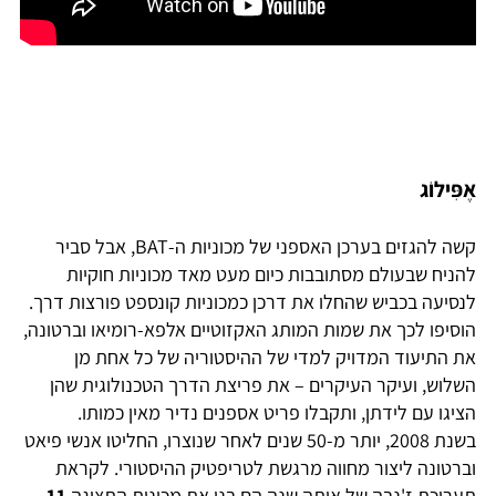
אֶפִּילוֹג
קשה להגזים בערכן האספני של מכוניות ה-BAT, אבל סביר
להניח שבעולם מסתובבות כיום מעט מאד מכוניות חוקיות
לנסיעה בכביש שהחלו את דרכן כמכוניות קונספט פורצות דרך.
הוסיפו לכך את שמות המותג האקזוטיים אלפא-רומיאו וברטונה,
את התיעוד המדויק למדי של ההיסטוריה של כל אחת מן
השלוש, ועיקר העיקרים – את פריצת הדרך הטכנולוגית שהן
הציגו עם לידתן, ותקבלו פריט אספנים נדיר מאין כמותו.
בשנת 2008, יותר מ-50 שנים לאחר שנוצרו, החליטו אנשי פיאט
וברטונה ליצור מחווה מרגשת לטריפטיק ההיסטורי. לקראת
תערוכת ז'נבה של אותה שנה הם בנו את מכונית התצוגה
11