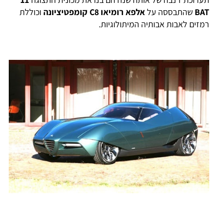
BAT
שהתבססה על
אלפא רומיאו C8 קומפטיציונה
וכוללת
רמזים לאבות אבותיה המיתולוגיות.