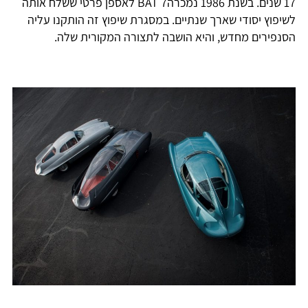
17 שנים. בשנת 1986 נמכרהBAT 7 לאספן פרטי ששלח אותה
לשיפוץ יסודי שארך שנתיים. במסגרת שיפוץ זה הותקנו עליה
הסנפירים מחדש, והיא הושבה לתצורה המקורית שלה.