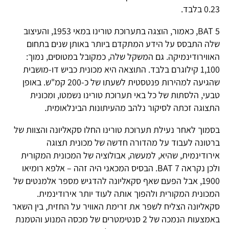
0.23 בלבד.
BAT 5, כאמור, הוצגה בתערוכת טורינו במאי 1953, והעיצוב
שלה התבסס על הידע המתקדם ביותר באותן שנים בתחום
האווירודינמיקה. גם המשקל שלה, כמקובל במטוסים, נמוך:
1,100 קילוגרם בלבד. התוצאה היא מכונית כביש דו-מושבית
שהגיעה למהירות פנטסטית לשעתו של כ-200 קמ"ש. באופן
טבעי, הלסתות של כל באי תערוכת טורינו נשמטו, ומכונית
התצוגה זכתה לסיקור נלהב מהעיתונות הבינלאומית.
בסמוך לאחר נעילת תערוכת טורינו החלו סקאליונה והצוות של
ברטונה לעבוד על מהדורה חדשה של מכונית תצוגה
אירודינמית, שהיא, למעשה, אבולוציה של המכונית המקורית
ולכן נקראה BAT 7. הבסיס המכאני היה זהה – אלפא רומיאו
1900, אבל הפעם שאף סקאליונה להדגיש מספר אלמנטים של
המכונית המקורית ולהפוך אותה לעוד יותר אירודינמית.
סקאליונה הצליח לשפר את זרימת האוויר על החזית, בין השאר
באמצעות הנמכה של 2 סנטימטרים של מכסה המנוע והטמנת