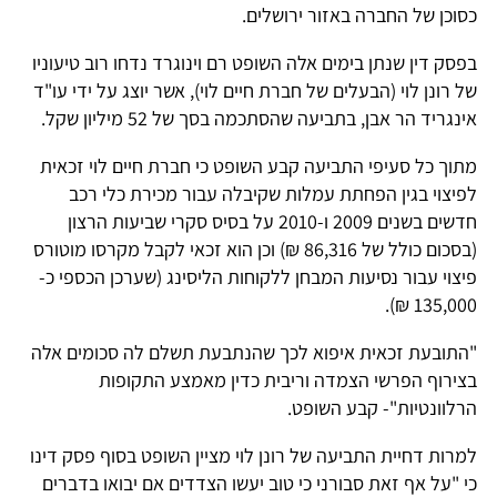
כסוכן של החברה באזור ירושלים.
בפסק דין שנתן בימים אלה השופט רם וינוגרד נדחו רוב טיעוניו
של רונן לוי (הבעלים של חברת חיים לוי), אשר יוצג על ידי עו"ד
אינגריד הר אבן, בתביעה שהסתכמה בסך של 52 מיליון שקל.
מתוך כל סעיפי התביעה קבע השופט כי חברת חיים לוי זכאית
לפיצוי בגין הפחתת עמלות שקיבלה עבור מכירת כלי רכב
חדשים בשנים 2009 ו-2010 על בסיס סקרי שביעות הרצון
(בסכום כולל של 86,316 ₪) וכן הוא זכאי לקבל מקרסו מוטורס
פיצוי עבור נסיעות המבחן ללקוחות הליסינג (שערכן הכספי כ-
135,000 ₪).
"התובעת זכאית איפוא לכך שהנתבעת תשלם לה סכומים אלה
בצירוף הפרשי הצמדה וריבית כדין מאמצע התקופות
הרלוונטיות"- קבע השופט.
למרות דחיית התביעה של רונן לוי מציין השופט בסוף פסק דינו
כי "על אף זאת סבורני כי טוב יעשו הצדדים אם יבואו בדברים