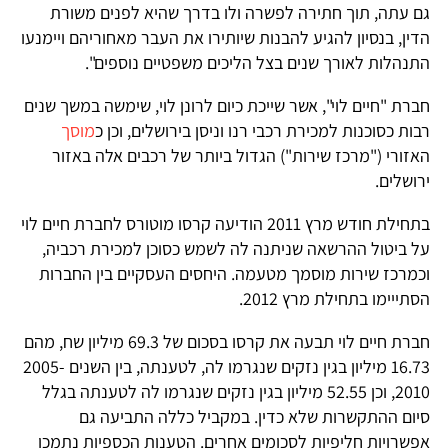
גם עתה, תוך חתירה לפשרה ולו בדרך שהיא לפנים משורת
הדין, בנסיון להגיע להבנות שיותירו את העבר מאחוריהם ויימנעו
התנהלות לאורך שנים בצל הליכים משפטיים נוספים".
חברת "חיים לוי", אשר שייכת כיום לרונן לוי, שימשה במשך שנים
רבות כסוכנות למכירת רכבי רנו וניסן בירושלים, וכן כ
מוסך
האזורי ("מרכז שירות") הגדול ביותר של רכבים אלה באזור
ירושלים.
בתחילת חודש מרץ 2011 הודיעה קרסו מוטורס לחברת חיים לוי
על ביטול ההרשאה שניתנה לה לשמש כסוכן למכירת רכביה,
וכמרכז שירות מוסמך מטעמה. היחסים העסקיים בין החברות
הסתייימו בתחילת מרץ 2012.
חברת חיים לוי תבעה את קרסו בסכום של 69.3 מיליון שח, מהם
16.73 מיליון בגין נזקים שנגרמו לה, לטענתה, בין השנים 2005-
2010, וכן 52.55 מיליון בגין נזקים שנגרמו לה לטענתה בגלל
סיום ההתקשרות שלא כדין. במקביל כללה התביעה גם
אפשרויות חליפיות לסכומים אחרים. הטענות הכספיות נתמכו