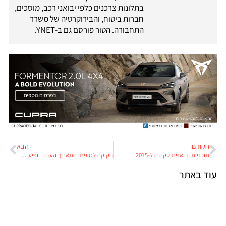
בתלונות צרכנים כלפי יבואני רכב, מוסכים,
חברות ביטוח, והבירוקרטיה של משרד
התחבורה. הטור פורסם גם ב-YNET.
הקודם
הבא
תוכניות יבואנית סקודה ל-2015
חקיקה למופת: התאריך העברי יופיע ברישיון הנהיגה
עוד באתר