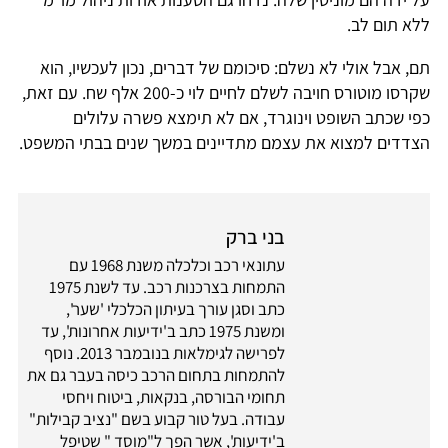
ללא תום לב.
תם, אבל אולי לא נשלם: סיכומם של דברים, נכון לעכשיו, הוא
שקרסו מוטורס חויבה לשלם לחיים לוי כ-200 אלף שח. עם זאת,
כפי שכתב השופט וינוגרד, אם לא תימצא פשרה עלולים
הצדדים למצוא את עצמם מתדיינים במשך שנים בבתי המשפט.
בני ברק
עתונאי רכב וכלכלה משנת 1968 עם
התמחות בצרכנות רכב. עד לשנת 1975
כתב וסגן עורך בעיתון הכלכלי 'שער',
ומשנת 1975 כתב ב'ידיעות אחרונות', עד
לפרישה לגימלאות בנובמבר 2013. נוסף
להתמחות בתחום הרכב כיסה בעבר גם את
תחומי הבורסה, בנקאות, ביטוח ויחסי
עבודה. בעל טור קבוע בשם "נציב קבילות"
ב'ידיעות', אשר הפך ל"מוסד " שטיפל