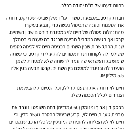
בחוות דעתו של רו"ח יהודה ברלב.
חברת קרסו, באמצעות משרד עו"ד אילן שביט- שטריקס, דחתה
את הטענות וטענה שהביטול נעשה כדין, ונבע בעיקרו
מהתנהלות פסולה של חיים לוי במסגרת היחסים שבין השתיים.
קרסו אף הגישה במקביל תביעה שכנגד בה טענה כי במהלך
שנות ההתקשרות שבין השתיים הכניסה חיים לוי לכיסה כספים
ששילמו לה לקוחות ושהיו אמורים להגיע לידי קרסו, וכי עשתה
שימוש בקו האשראי שהועמד לרשותה שלא למטרות לשמן
הועמד לה ובניגוד למוסכם בין השתיים. קרסו תבעה בגין אלה
5.5 מיליון ₪.
חיים לוי דחתה את הטענות הללו, וכל הנסיונות להביא את
הצדדים לכלל הסכמה כשלו.
בפסק דין ארוך ומנומק (60 עמודים) דחה השופט וינוגרד את
מרבית טענות חיים לוי, וקבע שביטול ההסכם נעשה כדין, וכי
חיים לוי לא הצליחה להוכיח שהמוניטין על כלי הרכב שנמכרים
על ידה הם מוניטין שלה. נדחו גם הטענות אודות ניהול מו"מ