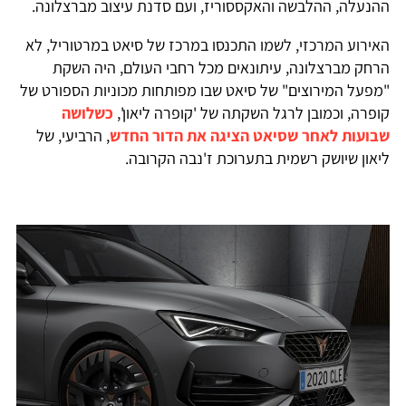
ההנעלה, ההלבשה והאקססוריז, ועם סדנת עיצוב מברצלונה.
האירוע המרכזי, לשמו התכנסו במרכז של סיאט במרטוריל, לא
הרחק מברצלונה, עיתונאים מכל רחבי העולם, היה השקת
"מפעל המירוצים" של סיאט שבו מפותחות מכוניות הספורט של
קופרה, וכמובן לרגל השקתה של 'קופרה ליאון',
כשלושה
שבועות לאחר שסיאט הציגה את הדור החדש
, הרביעי, של
ליאון שיושק רשמית בתערוכת ז'נבה הקרובה.