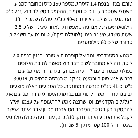
טורבו-בנזין בנפח 1.4 ליטר שמספר 150 כ"ס ומחובר למנוע
חשמלי שמספק 115 כ"ס נוספים. ההספק המשולב הוא 245 כ"ס
והמומנט המשולב הוא יותר מ-40 קג"מ. סוללה שמכילה 13
קילוואט שעה של אנרגיה מאפשרת, לאחר טעינה של כ-3.5
שעות משקע טעינה ביתי (לסוללה ריקה), טווח נסיעה חשמלית
טהורה של כ-60 קילומטרים.
המנוע הסטנדרטי יותר של קופרה הוא טורבו-בנזין בנפח 2.0
ליטר, וזה לא מחובר לשום דבר חוץ מאשר לתיבת הילוכים
כפולת מצמדים עם 7 יחסי העברה, ובגרסה הזאת מגיעים
לכביש 245 סוסים וכמעט 40 קג"מ בגרסה הבסיסית, או 300
כ"ס וכ-41 קג"מ בגרסה המחוזקת. כל המנועים האלה מוצעים
גם בגרסת החמש דלתות וגם בגרסת הספורט טורר ומניעים את
הגלגלים הקדמיים, ומי שרוצה ממש להתעופף על עצמו ייאלץ
להתמקד רק בגרסת המרכב המוארכת מכיוון שרק איתה אפשר
לקבל את המנוע היותר חזק, 310 כ"ס, עם הנעה כפולה (ולהגיע
מעמידה ל-100 קמ"ש תוך 5 שניות).