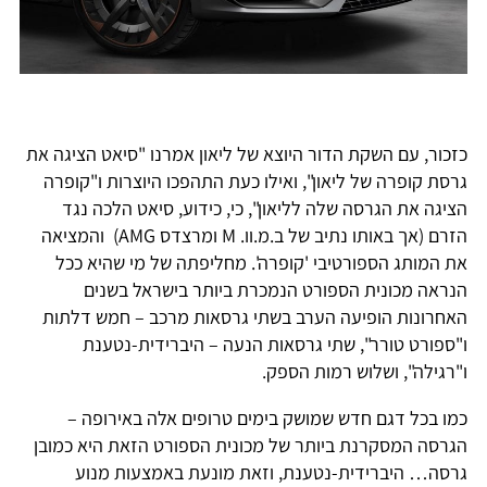
כזכור, עם השקת הדור היוצא של ליאון אמרנו "סיאט הציגה את
גרסת קופרה של ליאון", ואילו כעת התהפכו היוצרות ו"קופרה
הציגה את הגרסה שלה לליאון", כי, כידוע, סיאט הלכה נגד
הזרם (אך באותו נתיב של ב.מ.וו. M ומרצדס AMG) והמציאה
את המותג הספורטיבי 'קופרה'. מחליפתה של מי שהיא ככל
הנראה מכונית הספורט הנמכרת ביותר בישראל בשנים
האחרונות הופיעה הערב בשתי גרסאות מרכב – חמש דלתות
ו"ספורט טורר", שתי גרסאות הנעה – היברידית-נטענת
ו"רגילה", ושלוש רמות הספק.
כמו בכל דגם חדש שמושק בימים טרופים אלה באירופה –
הגרסה המסקרנת ביותר של מכונית הספורט הזאת היא כמובן
גרסה… היברידית-נטענת, וזאת מונעת באמצעות מנוע