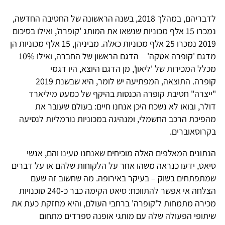
לדבריהם, במהלך 2018, בשנה הראשונה של החטיבה החדשה,
נמכרו 15 אלף מכוניות שנשאו את המותג 'קופרה', ואילו בסיכום
2019 נמכרו 25 אלף מכוניות כאלה. מביניהן, 15 אלף מכוניות הן
מדגם 'קופרה אטקה' – הדגם הראשון של החברה, ואילו 10%
מכלל המכירות של 'ליאון', מן הדגם היוצא, היו דגמי
קופרה. התוצאה, המפתיעה יש לומר, היא שבשנת 2019
"ייצרה" חטיבת קופרה הכנסות בהיקף של כמעט מיליארד
דולר, ובואו לא נשכח היכן אנחנו חיים: בעולם שעובר את
מהפיכת הרכב החשמלי, ומנהיגה במכוניות נורמליות לנסיעה
בקרוסאוברים.
הנתונים המאלפים האלה מוכיחים שאנחנו טעינו והם, אנשי
סיאט, ידעו כנראה משהו אחר על הלקוחות שלהם או על דברים
שמתפתחים בשוק – בעיקר באירופה. מה שחשוב זה שעם
הצלחה אי אפשר להתווכח: סיאט הקימה כבר כ-240 סוכנויות
מכירה מתמחות ל'קופרה' ברחבי העולם, והיא מחזקת כעת את
שיתופי הפעולה שלה עם מותגי אופנה ספרדים מתחום