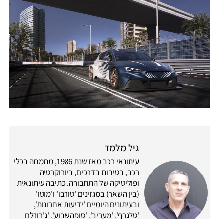
גיל מלמד
עיתונאי רכב מאז שנת 1986, מתמחה בכלי
רכב, בטיחות בדרכים, ביורוקרטיה
ופוליטיקה של התחבורה. כתיבה עיתונאית
(בין השאר) במגזינים 'טורבו' ו'מוטו'
ובעיתונים היומיים 'ידיעות אחרונות',
'טלגרף', 'מעריב', 'סופהשבוע', 'ג'רוזלם