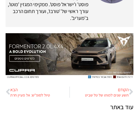
פוסט' ו'ישראל פוסט'. ממקימי המגזין 'מוטו',
עורך ראשי של 'טורבו', ועורך תחום הרכב
ב'מעריב'.
הקודם
הבא
תשע שנים למותו של טל שביט
טיול לסופ"ש: אל מעיין חרת
עוד באתר