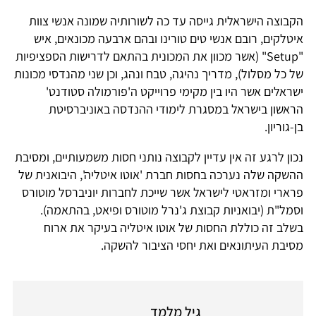
הקבוצה הישראלית גייסה עד כה לשורותיה שמונה אנשי צוות
איטלקים, רובם אנשי טים טורינו ובהם ארבעה מכונאים, איש
"Setup" (אשר מכוון את המכונית בהתאם לדרישות הספציפיות
של כל מסלול), מדריך נהיגה, טבח ונהג, וכן שני מהנדסי מכונות
ישראלים אשר היו בין מקימי פרוייקט ה'פורמולה סטודנט'
הראשון בישראל במסגרת לימודי ההנדסה באוניברסיטת
בן-גוריון.
נכון לרגע זה אין עדיין לקבוצה נותני חסות משמעותיים, ומסיבת
ההשקה שלה נערכה בחסות חברת 'אוטו איטליה', היבואנית של
פרארי ומזראטי לישראל אשר שייכת לחברות יוניברסל מוטורס
וסמל"ת (יבואניות קבוצת ג'נרל מוטורס ופיאט, בהתאמה).
בשלב זה כוללת החסות של אוטו איטליה בעיקר את ארוח
מסיבת העיתונאים ואת יחסי הציבור להשקה.
גיל מלמד