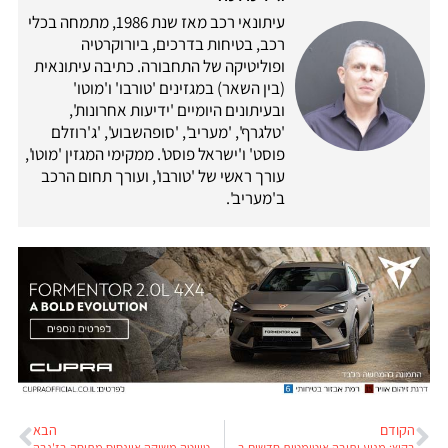
עיתונאי רכב מאז שנת 1986, מתמחה בכלי
רכב, בטיחות בדרכים, ביורוקרטיה
ופוליטיקה של התחבורה. כתיבה עיתונאית
(בין השאר) במגזינים 'טורבו' ו'מוטו'
ובעיתונים היומיים 'ידיעות אחרונות',
'טלגרף', 'מעריב', 'סופהשבוע', 'ג'רוזלם
פוסט' ו'ישראל פוסט'. ממקימי המגזין 'מוטו',
עורך ראשי של 'טורבו', ועורך תחום הרכב
ב'מעריב'.
הקודם
הבא
בקיץ: מנוע ותיבה אוטומטית חדשים בפיז'ו 208
טויוטה משיקה אוונסיס מתוחה בז'נבה