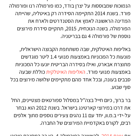
הנמוכות שמבוססות על יצרן בודד, כמו פורמולה רנו ופורמולה
פורד. בשנת 2014 התקיימה הסידרה רק באיטליה, שהייתה
המדינה הראשונה לאמץ את הסטנדרטים ולארח את
הפורמולה. בשנה הנוכחית, 2015, תתקיים סידרת מירוצים
נוספת של פורמולה 4 גם בבריטניה.
באליפות האיטלקית, שבה משתתפת הקבוצה הישראלית,
מונעות כל המכוניות באמצעות מנועי 1.4 ליטר מוגדשים
מתוצרת אבארט, ואילו בסידרה הבריטית יונעו כל המכוניות
באמצעות מנועי פורד.
האליפות האיטלקית
כוללת שבעה
סבבים בעונה, ובכל אחד מהם מתקיימים שלושה מירוצים בכל
סוף שבוע.
בר ברוך, כיום חייל בצה"ל במסלול ספורטאים מצטיינים, החל
את דרכו במירוצי קארטינג בישראל. בשנת 2012 הוא נבחר
על-ידי ב.מ.וו, יחד עם 11 נהגים צעירים נוספים מתוך אלפים
רבים, לקורס באקדמיית המירוצים של החברה.
את
עונת 2014
, לראשונה בפורמולה 4, רץ בר במסגרת טורינו