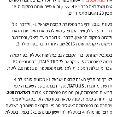
טים (שנקראה כבר Israel F4), והוא סיים אותה במקום ה-15
מבין 23 נהגים מתמודדים.
בעונת 2015 ירוץ בר במסגרת קבוצת ישראל F1, ולדברי גיל
ברוך היעד שלו, ושל הקבוצה, הוא לנצח את האליפות הזאת
ולזכות במקום הראשון. לדבריו מדובר ביעד ריאלי, ובמדרגה
ראשונה לקראת עונת 2016 שבה יתחרה בר בפורמולה 3.
במקביל ישתתפו בר והקבוצה גם באליפות איטליה בפורמולה
דומה לפורמולה 3, שנקראת ITALY TROPY, בקטגוריית F2
שבה מוגבלות המכוניות למנועים אטמוספריים בנפח 2.0 ליטר.
לצורך זה תריץ השנה קבוצת ישראל F1 מכונית פורמולה 4
חדשה, מתוצרת
TATUUS
, אשר נבנתה בשנה שעברה לפי
דרישות הפורמולה, וכן מכונית פורמולה 3 מדגם
דאלארה 308
.
בר יתחרה, כאמור, עונה מלאה בפורמולה 4, ובמקביל יתאמן
ויתחרה גם בפורמולה 'איטליה טרופי'. הקבוצה תשתתף בשבעה
מירוצי פורמולה 4 באיטליה (הראשון מבינהם ב-3 במאי, במסלול