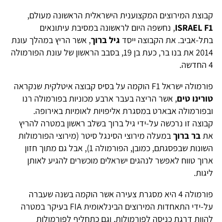
קבוצת המירוצים המקצוענית הישראלית הראשונה מעולם,
ISRAEL F1
, נחשפה היום לראשונה במסיבת עיתונאים
בתל-אביב. את הקבוצה ייסד
גיל ברוך
, אשר הריץ במהלך עונת
2014 את בנו בר, כעת בן 19, בסבב הראשון של עונת הפורמולה
4 החדשה.
פורמולה ישראל F1 הוקמה על בסיס קבוצה איטלקית שנקראה
טורינו טים
, אשר הריצה בעבר ארבע מכוניות בפורמולה רנו
ובפורמולה אבארט במסגרת אליפויות לאומיות באירופה.
קבוצה זו נרכשה על-ידי גיל ברוך בשלב ראשון במטרה להריץ
את
בר ברוך
במעלה מירוצי הסינגל סיטר (מירוצי הפורמולות
השונות שבפסגתם, כמובן, הפורמולה 1), אבל גם מתוך חזון
ארוך טווח לאפשר לנהגים ישראלים מוכשרים להגיע לאותן
ליגות.
פורמולה 4 היא מסגרת צעירה אשר הוקמה בשנה שעברה
על-ידי התאחדות המירוצים הבינלאומית FIA בעיקר במטרה
להוות דרגת כניסה לפורמולות, וגם כתחליף לפורמולות