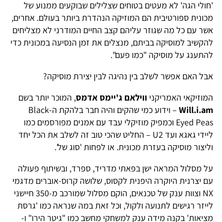
'חולי הגה' לא מעטים בטוחים שצלילים שבוקעים ממנוע של
מכונית ספורטיבית הם המוזיקה הנהדרת ביותר בעולם. אחרים,
אשר עם כל מה שגוזר עליהם קצב החיים המודרני לא מצליחים
להקשיב למוסיקה בביתם, מנצלים את זמן הנסיעה במכונית כדי
להתענג על מוסיקה "כמו פעם".
אבל האם אפשר לשלב בין נהיגה לבין יצירת מוסיקה?
המוזיקאי האמריקני
ווילאם ג'יימס אדמס
, המוכר יותר בשם
Will.i.am
– וידוע כמי שהקים והיה חבר בלהקת ה-Black
Eyed Peas וכמפיק מוזיקלי עבד עם אמנים מפורסמים כמו
ליידי גאגא ועד U2 – החליט שהכי טוב זה לשלב את הכל יחד
וליצור מוסיקה בעזרת מכונית. או לפחות 'סוג של'.
על מסלול המראה ישן בפאתי מדריד, ספרד, ובשיתוף פעולה
עם יצרנית היוקרה היפנית לקסוס, שלושה קרוס-אוברים מדגמי
NX וצוות ענק של טכנאים, הוקם מסלול שמורכב מ-350 חיישני
לייזר רגישים לתנועה ולקול, וכל זאת במה שנראה כמו 'גרסת
מציאות' בקנה מידה ענק למשחקי מחשב כמו "גיטר הירו" ו-