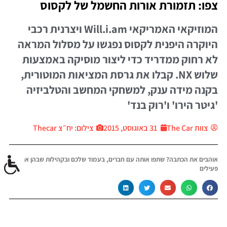
צפו: תזמורת אורות החשמל של לקסוס
המוזיקאי האמריקאי Will.i.am ויצרנית רכבי
היוקרה היפנית לקסוס נפגשו על מסלול המראה
לא רחוק ממדריד כדי ליצור מוסיקה באמצעות
שלוש NX. קבלו את גרסת המציאות המוטורית,
בקנה מידה ענק, למשחקי המחשב והטלביזיה
'גיטר הירו' ו'רוק בנד'
צוות The Car
31 באוגוסט, 2015
צילום: יח״צ Thecar
אוהבים את הכתבה? שתפו אותה עם חברים, בעמוד שלכם ובקהילות שבהן אתם
פעילים