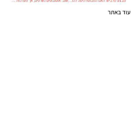
מבצע מלביש: האם המבוטח ניסה להוסיף ממיר מקולקל לנזקי התאונה?
שוב: אוטובוסים נשרפים, אך מערכות כיבוי יותקנו רק ב-2016
עוד באתר