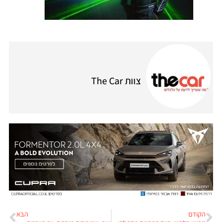
צוות The Car
הקודם
הבא