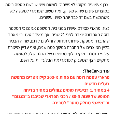
יצרן צעצועים מקומי לאפשר לו לעשות שימוש בשם טסטה רוסה
במוצרים שונים שהוא משווק, זאת משום שפרארי למעשה לא
משתמשת בשם זה כבר יותר משני עשורים.
נציגי פרארי מצידם אישרו בפני בית המשפט אמנם כי הטסטה
רוסה האחרונה יוצרה לפני 21 שנים, אך מאידך טענו כי מאחר
שהחברה מספקת שירותי תחזוקה וחלפים לדגם, שהיה הבכיר
בליין המוצרים של החברה במשך כמה שנים, ואף עדיין מייצרת
על פי הזמנה חלקי חילוף מסוימים של הדגם שלו, למעשה
מתקיים רצף שמעניק לפרארי את הבלעדיות על השם.
עוד ב-TheCar:
פרארי טסטה רוסה עם פחות מ-300 קילומטרים מחפשת
בעלים חדשים
4 במחיר 1: רביעיית סוסים צוהלים במחיר בדיחה
המופע של שנות ה-80': רכבי הפרארי שכיכבו ב"מגנום"
וב"מיאמי מחלק מוסר" למכירה
השופטים מגרמניה לא ממש קנו את זה, בעיקר מאחר שפרארי