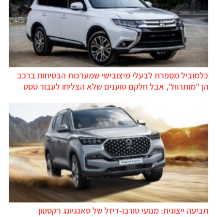
כלמוביל מספרת לבעלי מיצובישי שמערכות הבטיחות ברכב
הן "מותרות", אבל חלקם טוענים שלא הצליחו לעבור טסט
תביעה ייצוגית: מנועי טורבו-דיזל של סאנגיונג רקסטון