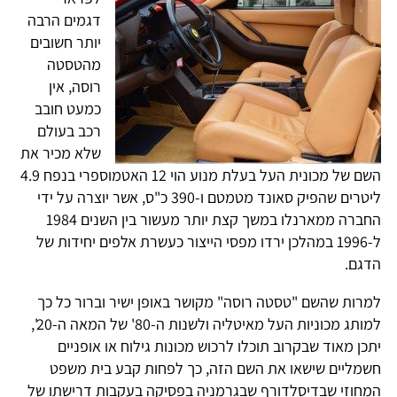
דגמים הרבה
יותר חשובים
מהטסטה
רוסה, אין
כמעט חובב
רכב בעולם
שלא מכיר את
השם של מכונית העל בעלת מנוע הוי 12 האטמוספרי בנפח 4.9
ליטרים שהפיק סאונד מטמטם ו-390 כ"ס, אשר יוצרה על ידי
החברה ממארנלו במשך קצת יותר מעשור בין השנים 1984
ל-1996 במהלכן ירדו מפסי הייצור כעשרת אלפים יחידות של
הדגם.
למרות שהשם "טסטה רוסה" מקושר באופן ישיר וברור כל כך
למותג מכוניות העל מאיטליה ולשנות ה-80' של המאה ה-20',
יתכן מאוד שבקרוב תוכלו לרכוש מכונות גילוח או אופניים
חשמליים שישאו את השם הזה, כך לפחות קבע בית משפט
המחוזי שבדיסלדורף שבגרמניה בפסיקה בעקבות דרישתו של