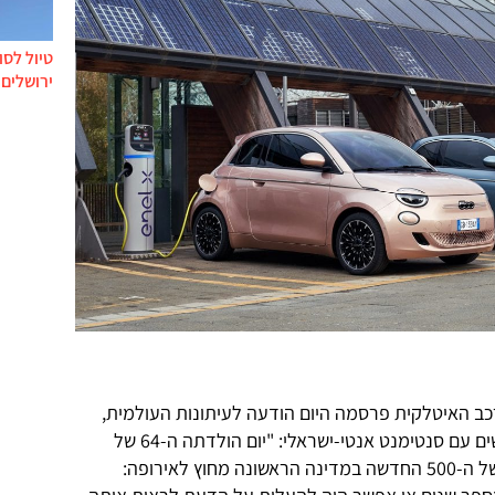
טיול לסו
ירושלים 
רכב האיטלקית פרסמה היום הודעה לעיתונות העולמית,
שכותרתה עלולה להרגיז לא מעט אנשים עם סנטימנט אנטי-ישראלי: "יום הולדתה ה-64 של
(פיאט) 500 נחגג עם הופעת הבכורה של ה-500 החדשה במדינה הראשונה מחוץ לאירופה: