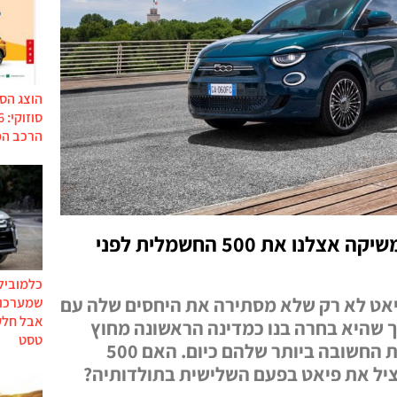
הוצג הס
הרכב המ
פיאט עושה כבוד לישראל ומשיקה אצלנו את 500 החשמלית לפני
כלמוביל
יאט לא רק שלא מסתירה את היחסים שלה עם
שמערכות
אבל חלק
 שהיא בחרה בנו כמדינה הראשונה מחוץ
טסט
לאירופה שבה מושקת המכונית החשובה ביותר שלהם כיום. האם 500
ל את פיאט בפעם השלישית בתולדותיה?