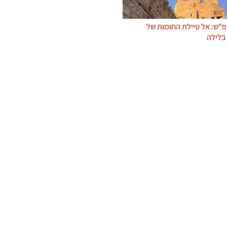
פ"ש: אל טיילת החומות של
בלילה