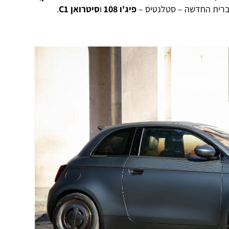
ברית החדשה – סטלנטיס –
פיג'ו 108
ו
סיטרואן C1
.