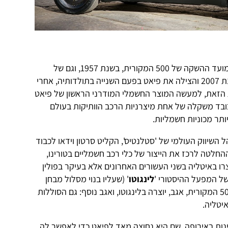
הבחירה ב-4 ביולי לא מקרית: זה היה מועד ההשקה של 500 המקורית, בשנת 1957, וגם של
"500 החדשה", המכונית שהושקה בשנת 2007 והצילה את פיאט בפעם השנייה בתולדותיה, אחרי
 הזאת, למעשה המוצר החשמלי המודרני הראשון של פיאט
ובד משקלה של אחת מיצרניות הרכב הוותיקות בעולם
תר מכוניות חשמליות.
ל השיווק העולמי של 'סטלנטיס', הקליט סרטון וידאו לכבוד
חלטה לרכז את הייצור של כלי רכב חשמליים בטורינו,
צרו באיטליה בשני העשורים האחרונים אלא בעיקר בפולין
של המפעל ההיסטורי '
לינגוטו
' (שעליו בנוי מסלול מבחן
מפורסם) ל"גן תלוי לרווחת הציבור". 500 המקורית, אגב, יוצרה בלינגוטו, ואגב נוסף: גם הסוללות
ינות באירופה, שם היא נחוצה מאד לפיאט כדי לאפשר לה