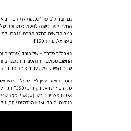
גם חברת 'גזפרו' נכנסת לתחום היבוא
החלה לפני כשנה לפעול כמשווקת של 'א
כמה חודשים החלה חברת 'גזפרו' לפעו
בישראל, פורד F150.
שנות השיווק שלו. עבור פורד מדובר בא
בעבר בוצע ניסיון לייבאו על-ידי היבו
מגיעים ליש
אמנם מצריכים רשיון ג', אבל מצד שני 
בו דגמי פורד F350 הגדולים יותר, זולים בעשרות אחוזים ביחס ל-F150 – הטנדר הקטן במשפחה.