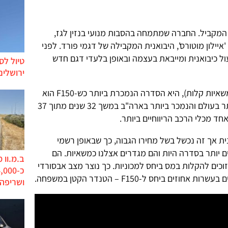
 המקביל. החברה שמתמחה בהסבות מנועי בנזין לגז,
יילון מוטורס', היבואנית המקבילה של דגמי פורד. לפני
ל כיבואנית ומייבאת בעצמה ובאופן בלעדי דגם חדש
טיול לס
ירושלים
בארה"ב סדרת F של פורד (טנדרים ומשאיות קלות), היא הסדרה הנמכרת ביותר כש-F150 הוא
החשוב מכולם. זהו הטנדר הנמכר ביותר בעולם והנמכר ביותר בארה"ב במשך 32 שנים מתוך 37
חד מכלי הרכב הריווחיים ביותר.
אנית אך זה נכשל בשל מחירו הגבוה, כך שבאופן רשמי
ראל רק דגמי F350 הגדולים יותר בסדרה היות והם מגדרים אצלנו כמשאיות. הם
ב.מ.וו 
זוכים להקלות במס ביחס למכוניות. כך נוצר מצב אבסורדי
ושריפה