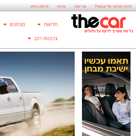
החזון הארגוני של TheCar
צור קשר
אודות
פרסום באתר
חדשות
מבחנים
צרכנות רכב