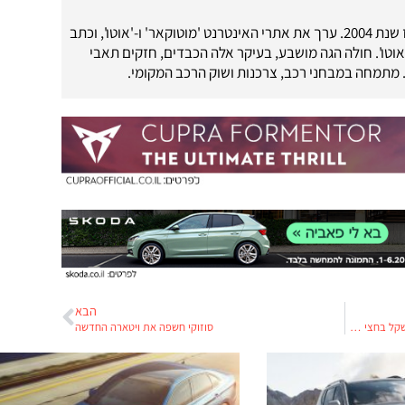
עיתונאי רכב מאז שנת 2004. ערך את אתרי האינטרנט 'מוטוקאר' ו-'אוטו', וכתב
'אוטו'. חולה הגה מושבע, בעיקר אלה הכבדים, חזקים תאבי
. מתמחה במבחני רכב, צרכנות ושוק הרכב המקומי.
הבא
הפסדי קורוס של החברה לישראל: כחצי מיליארד שקל בחצי שנה
סוזוקי חשפה את ויטארה החדשה