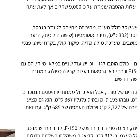
בגזפרו מציעים להסב את הטנדר לגז. עלות ההסבה עומדת על כ-9,000 שקלים אך לעת עתה
מחירו של פורד F150 עומד על 290,000 שקל כולל מע"מ. מחיר זה מתייחס לטנדר בגרסת
קבינה וחצי, מנוע V6 בנזין בנפח 3.7 ליטר (302 כ"ס), תיבה אוטומטית (שישה הילוכים), הנעה
X הכוללת שישה מושבים, מערכת מולטימדיה, פיקוד קולי, בקרת שיוט, פנסי
 – כולם הוסבו לגז – וכי יש עוד שניים במלאי מיידי. הם גם
מוכנים להביא כל גרסה אחרת של ה-F150 וכבר ייבאו גרסאות בעלות קבינה כפולה. המתנה
שה חודשים.
דרת הטנדרים של פורד, אבל הוא גדול ממתחריו היפנים הנמכרים
בישראל. אורכו 589 ס"מ, רוחבו 201 ס"מ, גובהו 193 ס"מ ובסיס גלגליו 367 ס"מ. הוא גם מציע
מאפייני עבודה טובים יותר עם כושר גרירה של 2,727 ק"ג ויכולת העמסה של 685 ק"ג. עם זאת
בתערוכת דטרויט האחרונה בינואר השנה, הציגה פורד דור חדש של F-150. לדור החדש מרכב
אלומיניום שאיפשר להפחית את המשקל העצמי ב-317 ק"ג. לדיאטת משקל זו השלכות גדולות