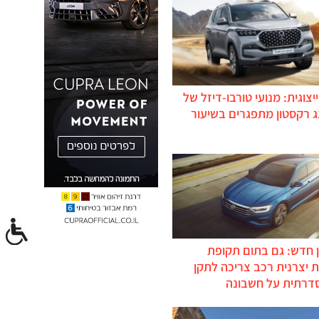
יצוגית: מנועי טורבו-דיזל של
ג רקסטון מתפגרים בשיעור
 חדש: גם בתום תקופת
 יצרנית רכב צריכה לתקן
דרתית על חשבונה