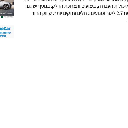
יכולות העבודה, ביצועים ותצרוכת הדלק. בנוסף יש גם
מנוע טורבו-בנזין חדש (אקו-בוסט) בנפח 2.7 ליטר ומנועים גדולים וחזקים יותר. שיווק הדור