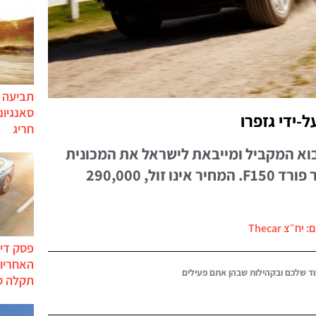
תביעה י
סאנגיונ
חריג
בוא המקביל ומייבאת לישראל את המכונית
הנמכרת ביותר בארה"ב: טנדר פורד F150. המחיר אינו זול, 290,000
 יח״צ Thecar
פסק דין
האחריות
ד שלכם ובקהילות שבהן אתם פעילים
תקלה ס