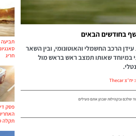
שף בחודשים הבאים
תביעה י
ידן הרכב החשמלי והאוטונומי, ובין השאר
סאנגיונ
חריג
י במיוחד שאותו תמצב ראש בראש מול
טלי.
ח״צ Thecar
ד שלכם ובקהילות שבהן אתם פעילים
פסק דין
האחריות
תקלה ס