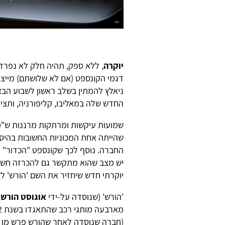
יוקרה
, ללא ספק, תהיה חלק לא נפרד
דגמי הקונספט (אם לא שלושתם) מייצגי
החדש שלה במאליבו, קליפורניה, ותצי
שמועות עיקשות ומרתקות מרננות ש"
כ
שהייתה אחת המכוניות החשובות בהיסט
החברה. נוסף לכך שקונספט "הכדור" מ
יש מצב שהוא מתקשר גם להכרזה חשו
יוקרתי חדש שיחזיר את השם 'הורש' לח
'הורש' (שנוסדה על-ידי
אוגוסט הורש
,
מארבעה מותגי רכב שהתאגדו בשנת 1932 לחברת '
(חברה שנוסדה לאחר שהורש פרש מן ה