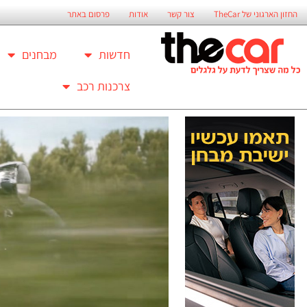
החזון הארגוני של TheCar
צור קשר
אודות
פרסום באתר
חדשות
מבחנים
צרכנות רכב