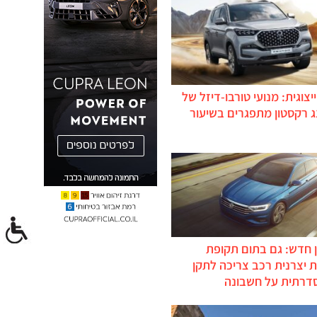
יצוגית: מנועי טורבו-דיזל של
ג רקסטון מתפגרים בשיעור
 חדש: גם בתום תקופת
 יצרנית רכב צריכה לתקן
דרתית על חשבונה