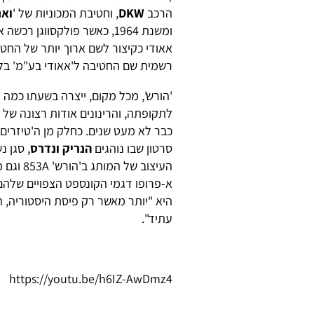
הרכב
DKW
, וחטיבת המכוניות של '
ואנ
רשמית שם החטיבה ל'אאודי בע"מ' בל
'הורש', מכל מקום, ייצרה בשעתו כמה 
לתקופתה, והרינונים אודות רצונה של 
כבר לא מעט שנים. כחלק מן ה'טיזרים
סרטון שבו נוהגים
הנריק ונדרס
, סגן נ
העיצוב ש
היא "יותר מאשר רק פיסת היסטוריה, 
עתיד".
https://youtu.be/h6IZ-AwDmz4