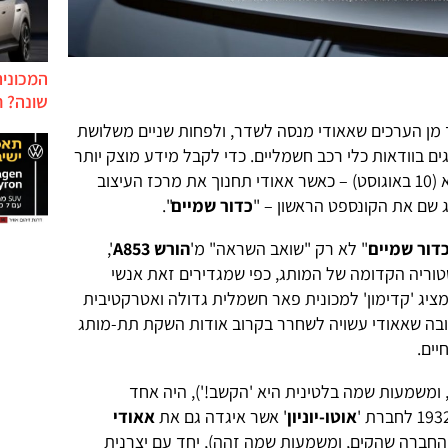
המכונית
שונה? ח
 מן הערכים שאאודי מנסה לשדר, ולפחות שניים משלושת
ם בוודאות כלי רכב חשמליים. כדי לקבל מידע מוצק יותר
ניאלץ להמתין בשלב ראשון לשבוע הבא (10 באוגוסט) – כאשר אאודי תחנוך את מרכז העיצוב
ג שם את הקונספט הראשון – "
כדור שמיים
".
דור שמיים
" לא רק "שואב השראה" מ'
הורש A853
',
וריה הקדומה של המותג, כפי שמגדירים זאת אנשי
ציג 'קדימון' למכונית פאר חשמלית גדולה ואטרקטיבית
בה שאאודי עשויה לשחרר בקרוב אודות השקת תת-מותג
יים.
 ומשמעות שמה בלטינית היא 'הקשב!'), היה אחד
אוטו-יוניון
' אשר איגדה גם את
אאודי
חברה שהקים, ומשמעות שמה זהה), יחד עם יצרנית