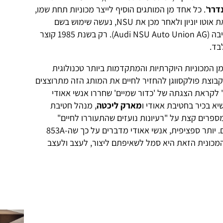
דרר
'. כל אחד מן המותגים הוסיף לייצר מכוניות תחת שמו,
ומשנת 1964, כאשר פולקסווגן רכשה את אוטו יוניון ולאחר מכן את NSU, נעשה שימוש בשם
אאודי כקיצור לשם ארוך יותר של החטיבה (Audi NSU Auto Union AG). רק בשנת 1985 קוצר
בד.
מן המכוניות היוקרתיות והמתקדמות ביותר טכנולוגית
קבוצת פולקסווגן להחזיר לחיים את המותג הזה מתרוצצים
' לקראת הצגתה של 'כדור שמיים' שחררו אנשי אאודי
שיא בכיר בחטיבת אאודי ו
מארק ליכטה
, מנהל חטיבת
ל המותג ב'הורש' 853A וגם מספרים קצת על "רעיונות נועזים שהתעוררו לחיים"
א-פרופו דגמי הקונספט הצפויים שלהם. יותר ספציפית, אנשי אאודי מדברים על כך שה-853A
המכונית הזאת היא סמל לשאיפתם ליצור, לעצב ולעצב