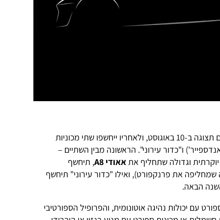
כך או אחרת, "כדור שמים" ייחשף כדגם תצוגה ב-10 באוגוסט, ולאחריו ייחשפו שתי מכוניות
נדספייר') ו"כדור עירוני". הראשונה מבין השתיים –
יוקרתית וגדולה שתחליף את
אאודי A8
, תיחשף
מחליפה את פרנקפורט), ואילו "כדור עירוני" תיחשף
השנה הבאה.
ורט עם יכולות נהיגה אוטונומית, והפרופיל הספורטיבי
חשמלית או מכונית ספורט עם מנוע בנזין או היברידי.