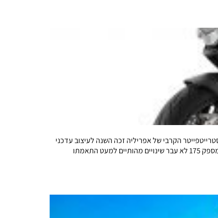
 הדגמים של אפריליה בישראל, ואחרי RS660 נוחתים באולמות התצוגה דגמי הטואנו V4 החדשים. הסטרייטפייטר הקרבי של אפריליה זכה השנה לעיצוב עדכני
עם פרינג צד שמשלב כנפונים אווירודינמיים מובנים. בנוסף ישנה זרוע אחורית חדשה ועדכון למערכות העזר האלקטורניות. מנוע ה-V4 המספק 175 לא עבר שינויים מהותיים למעט התאמתו