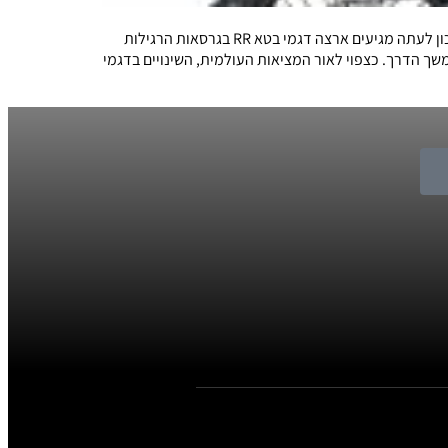
בטא האיטלקית מתחילה גם היא לשווק בישראל את דגמי העדכניים לשנת 2022, מעט אחרי הוסקוורנה ושרקו שעשו זאת בשבוע שעבר. נכון לעתה מגיעים ארצה דגמי בטא RR בגרסאות הרגילות
חר המקומי בהמשך הדרך. כצפוי לאור המציאות העולמית, השינויים בדגמי