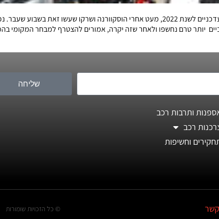
. דגמי RR Racing המאובזרים והקרביים יותר טרם נחשפו ולאחר שזה יקרה, אמורים להצטרף למב
שליחה
ספנות ותרבות רכב
רכנות רכב
חקירים וחשיפות
קשר
© כל הזכויות שומורות