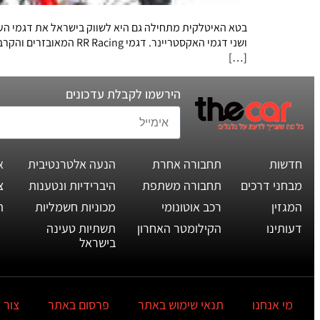
ושני דגמי האקסטריינר
[…]
הירשמו לקבלת עדכונים
חדשות
תחבורה אחרת
הנעה אלטרנטיבית
א
מבחני דרכים
תחבורה משתפת
היברידיות ונטענות
צ
המגזין
רכב אוטונומי
מכוניות חשמליות
ת
דעותינו
הקילומטר האחרון
תשתיות טעינה
בישראל
מי אנחנו
תנאי שימוש באתר
פרסום באתר
צור 