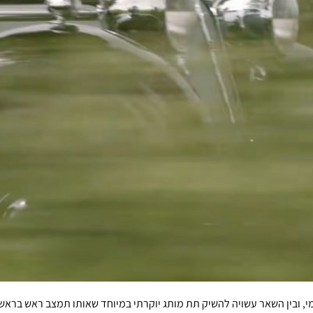
י, ובין השאר עשויה להשיק תת מותג יוקרתי במיוחד שאותו תמצב ראש ברא