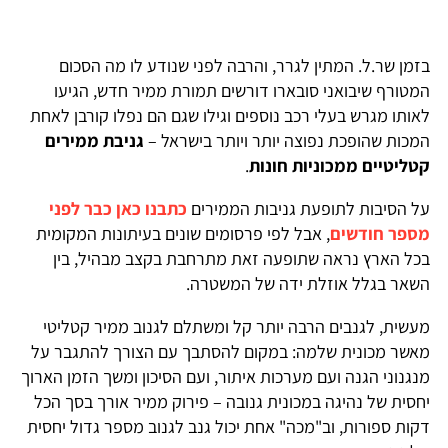
בזמן שר.ל. המתין לגרר, והרבה לפני שנודע לו מה הסכום
המטורף שיבואני סובארו דורשים תמורת ממיר חדש, הגיעו
לאותו מגרש בעלי רכב נוספים וגילו שגם הם נפלו קורבן לאחת
המכות שהופכת נפוצה יותר ויותר בישראל –
גניבת ממירים
קטליטיים ממכוניות חונות
.
על הסיבות לתופעת גניבות הממירים
כתבנו כאן כבר לפני
מספר חודשים
, אבל לפי פרסומים שונים בעיתונות המקומית
בכל הארץ נראה שתופעה זאת מתרחבת בקצב מבהיל, בין
השאר בגלל אוזלת ידה של המשטרה.
מעשית, לגנבים הרבה יותר קל ומשתלם לגנוב ממיר קטליטי
מאשר מכונית שלמה: במקום להסתבך עם הצורך להתגבר על
מנגנוני הגנה ועם מערכות איתור, ועם הסיכון ומשך הזמן הארוך
יחסית של נהיגה במכונית גנובה – פירוק ממיר אורך בסך הכל
דקות ספורות, וב"מכה" אחת יכול גנב לגנוב מספר גדול יחסית