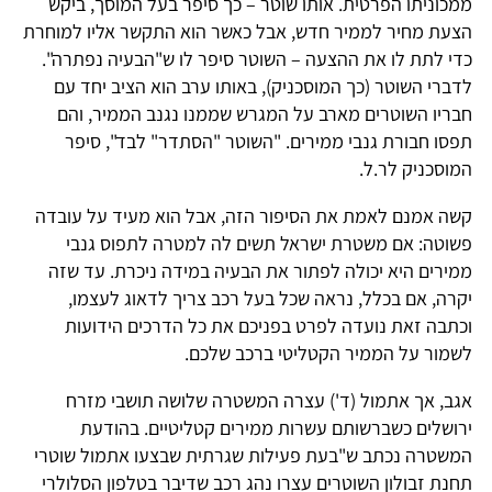
ממכוניתו הפרטית. אותו שוטר – כך סיפר בעל המוסך, ביקש
הצעת מחיר לממיר חדש, אבל כאשר הוא התקשר אליו למוחרת
כדי לתת לו את ההצעה – השוטר סיפר לו ש"הבעיה נפתרה".
לדברי השוטר (כך המוסכניק), באותו ערב הוא הציב יחד עם
חבריו השוטרים מארב על המגרש שממנו נגנב הממיר, והם
תפסו חבורת גנבי ממירים. "השוטר "הסתדר" לבד", סיפר
המוסכניק לר.ל.
קשה אמנם לאמת את הסיפור הזה, אבל הוא מעיד על עובדה
פשוטה: אם משטרת ישראל תשים לה למטרה לתפוס גנבי
ממירים היא יכולה לפתור את הבעיה במידה ניכרת. עד שזה
יקרה, אם בכלל, נראה שכל בעל רכב צריך לדאוג לעצמו,
וכתבה זאת נועדה לפרט בפניכם את כל הדרכים הידועות
לשמור על הממיר הקטליטי ברכב שלכם.
אגב, אך אתמול (ד') עצרה המשטרה שלושה תושבי מזרח
ירושלים כשברשותם עשרות ממירים קטליטיים. בהודעת
המשטרה נכתב ש"בעת פעילות שגרתית שבצעו אתמול שוטרי
תחנת זבולון השוטרים עצרו נהג רכב שדיבר בטלפון הסלולרי