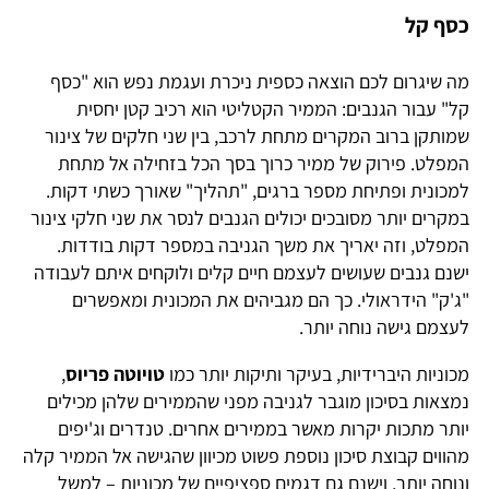
כסף קל
מה שיגרום לכם הוצאה כספית ניכרת ועגמת נפש הוא "כסף
קל" עבור הגנבים: הממיר הקטליטי הוא רכיב קטן יחסית
שמותקן ברוב המקרים מתחת לרכב, בין שני חלקים של צינור
המפלט. פירוק של ממיר כרוך בסך הכל בזחילה אל מתחת
למכונית ופתיחת מספר ברגים, "תהליך" שאורך כשתי דקות.
במקרים יותר מסובכים יכולים הגנבים לנסר את שני חלקי צינור
המפלט, וזה יאריך את משך הגניבה במספר דקות בודדות.
ישנם גנבים שעושים לעצמם חיים קלים ולוקחים איתם לעבודה
"ג'ק" הידראולי. כך הם מגביהים את המכונית ומאפשרים
לעצמם גישה נוחה יותר.
מכוניות היברידיות, בעיקר ותיקות יותר כמו
טויוטה פריוס
,
נמצאות בסיכון מוגבר לגניבה מפני שהממירים שלהן מכילים
יותר מתכות יקרות מאשר בממירים אחרים. טנדרים וג'יפים
מהווים קבוצת סיכון נוספת פשוט מכיוון שהגישה אל הממיר קלה
ונוחה יותר, וישנם גם דגמים ספציפיים של מכוניות – למשל