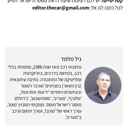
קטליטיים?
יש לכם רעיונות שיעודדו את משטרת ישראל לסייע
לנו? כתבו לנו אל:
editor.thecar@gmail.com
גיל מלמד
עיתונאי רכב מאז שנת 1986, מתמחה בכלי
רכב, בטיחות בדרכים, ביורוקרטיה
ופוליטיקה של התחבורה. כתיבה עיתונאית
(בין השאר) במגזינים 'טורבו' ו'מוטו'
ובעיתונים היומיים 'ידיעות אחרונות',
'טלגרף', 'מעריב', 'סופהשבוע', 'ג'רוזלם
פוסט' ו'ישראל פוסט'. ממקימי המגזין 'מוטו',
עורך ראשי של 'טורבו', ועורך תחום הרכב
ב'מעריב'.