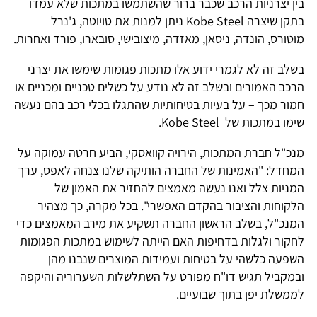
בין יצרניות הרכב שכבר ברור שהשתמשו במתכות שלא עמדו
בתקן שיצרה Kobe Steel ניתן למנות את טויוטה, ג'נרל
מוטורס, הונדה, ניסאן, מאזדה, מיצובישי, סובארו, פורד ואחרות.
בשלב זה לא לגמרי ידוע אלו מתכות פגומות שימשו את יצרני
הרכב האמורים ובשלב זה לא נודע על כשלים טכניים ומכניים או
חמור מכך – על בעיות בטיחותיות שהתגלו בכלי רכב בהם נעשה
שימו במתכות של Kobe Steel.
מנכ"ל חברת המתכות, הירויה קוואסקי, הביע חרטה עמוקה על
המחדל: "האמינות של החברה הותיקה שלנו צנחה לאפס, ערך
המניות צלל ואנו נעשה מאמצים להחזיר את האמון של
הלקוחות והציבור בהקדם האפשרי". בכל מקרה, כך מצהיר
המנכ"ל, בשלב הראשון החברה תשקיע את מירב המאמצים כדי
לחקור ולגלות בדחיפות האם הייתה לשימוש במתכות הפגומות
השפעה כלשהי על בטיחות ועמידות המוצרים שנבנו מהן
ובמקביל תגיש דו"ח מפורט על השתלשלות השערוריה והיקפה
לממשלת יפן בתוך שבועיים.