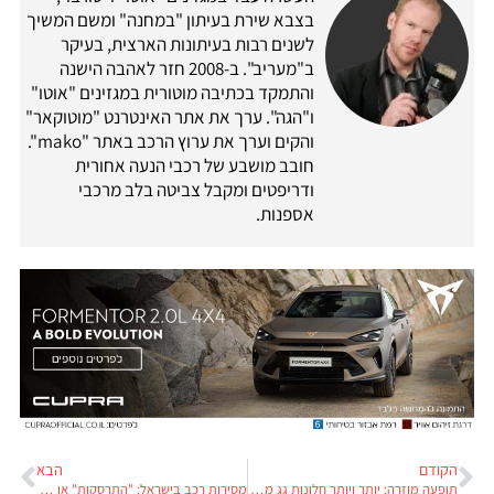
בצבא שירת בעיתון "במחנה" ומשם המשיך
לשנים רבות בעיתונות הארצית, בעיקר
ב"מעריב". ב-2008 חזר לאהבה הישנה
והתמקד בכתיבה מוטורית במגזינים "אוטו"
ו"הגה". ערך את אתר האינטרנט "מוטוקאר"
והקים וערך את ערוץ הרכב באתר "mako".
חובב מושבע של רכבי הנעה אחורית
ודריפטים ומקבל צביטה בלב מרכבי
אספנות.
הקודם
הבא
תופעה מוזרה: יותר ויותר חלונות גג מתנפצים מעצמם
מסירות רכב בישראל: "התרסקות" או שנת שיא?