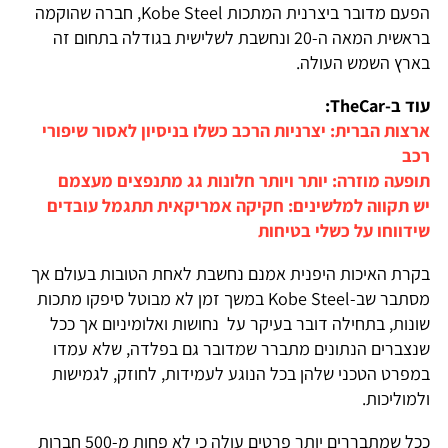
הפעם מדובר ביצרנית המתכות Kobe Steel, חברה שהוקמה
בראשית המאה ה-20 ונחשבת לשלישית בגודלה בתחום זה
בארץ השמש העולה.
עוד ב-TheCar:
ארצות הברית: יצרניות הרכב כשלו בניסיון לאסור שיפורי
רכב
תופעה מוזרה: יותר ויותר חלונות גג מתנפצים מעצמם
יש תקווה למלשינים: חקיקה אמריקאית תתגמל עובדים
שידווחו על כשלי בטיחות
בקרת האיכות היפנית אמנם נחשבת לאחת הטובות בעולם אך
מסתבר שב-Kobe Steel במשך זמן לא מבוטל סיפקו מתכות
שונות, בתחילה דובר בעיקר על נחושות ואלומיניום אך ככל
שנצברים הנתונים מתברר שמדובר גם בפלדה, שלא עמדו
במפרט הטכני שלהן בכל הנוגע לעמידות, לחוזק, לגמישות
ולמוליכות.
ככל שמתבררים יותר פרטים עולה כי לא פחות מ-500 חברות