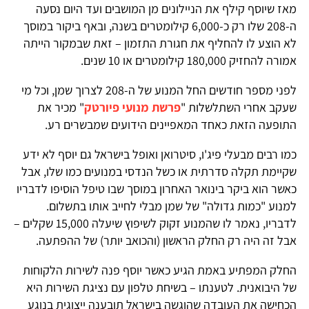
מאז שיוסף קילף את הניילונים מן המושבים ועד היום נסעה
ה-208 שלו רק כ-6,000 קילומטרים בשנה, ובאף ביקור במוסך
לא הוצע לו להחליף את חגורת התזמון – זאת שבמקור הייתה
אמורה להחזיק 180,000 קילומטרים או 10 שנים.
לפני מספר חודשים החל המנוע של ה-208 לצרוך שמן, וכל מי
שעקב אחרי השתלשלות "
פרשת מנועי פיורטק
" מכיר את
התופעה הזאת כאחד המאפיינים הידועים שמבשרים רע.
כמו רבים מבעלי פיג'ו, סיטרואן ואופל בישראל גם יוסף לא ידע
שקיימת תקלה סדרתית או כשל הנדסי במנועים כמו שלו, אבל
כאשר הוא ביקר בינואר האחרון במוסך שבו טיפל הוסיפו לדבריו
למנוע "כמות גדולה" של שמן מבלי לחייב אותו בתשלום.
לדבריו, נאמר לו שהמנוע זקוק לשיפוץ שיעלה 15,000 שקלים –
אבל זה היה רק החלק הראשון (והכואב יותר) של ההפתעה.
החלק המפתיע באמת הגיע כאשר יוסף פנה לשירות הלקוחות
של היבואנית. לטענתו – בשיחת טלפון עם נציגת השירות היא
הכחישה את העובדה שהוגשה בישראל תובענה ייצוגית בנוגע