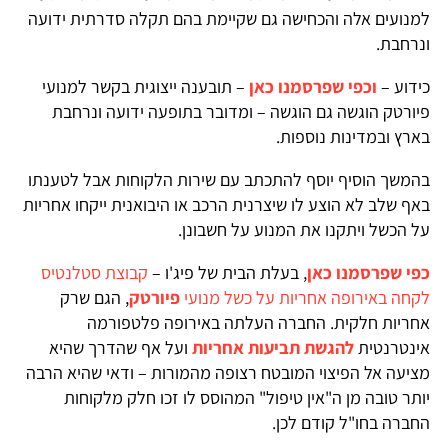
למנועים אלה והכחישה גם שקיימת בהם תקלה סדרתית ידועה
ונרחבת.
כידוע –
וכפי שפרסמנו כאן
– תובענה ייצוגית בקשר למנועי
פיורטק הוגשה גם הוגשה – ומדובר בתופעה ידועה ונרחבת
בארץ ובמדינות נוספות.
בהמשך הוסיף יוסף להתכתב עם שירות הלקוחות אבל לטענתו
באף שלב לא הוצע לו שיצרנית הרכב או היבואנית ייקחו אחריות
על הכשל ויתקנו את המנוע על חשבונן.
כפי שפרסמנו כאן
, בעלת הבית של פיג'ו –
קבוצת סטלנטיס
לקחה באירופה אחריות על כשל מנועי
פיורטק
, הגם שרק
אחריות חלקית. החברה העלתה באירופה פלטפורמה
אינטרנטית
להגשת תביעות אחריות
ועל אף שהדרך שהיא
מציעה אל הפיצוי המובטח רצופה מהמורות – ודאי שהיא הרבה
יותר טובה מן ה"אין טיפול" המהוסס לו זכו חלק מלקוחות
החברה בחו"ל קודם לכן.