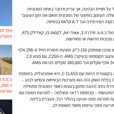
ל חוויית הנהיגה, אך עדיין מדובר באחת המכוניות
שלה. העיצוב החיצוני של המכונית תואם את הקו העיצובי
טיול לס
מרצדס C CLASS החדשה מתמודדת מול ב.מ.וו. סידרה 3, אאודי A4, לקסוס IS, קאדילק ATS,
ירושלים
גרסת C180 , עם מנוע 1.6 ליטר מוגדש טורבו שמספק 156 כ"ס, מוצעת תמורת החל מ-296 אלף
שקלים ועד 340 אלף שקלים לגרסת העיצוב הקוסמטי (בעיקר) AMG. ה-C250, עם מנוע 2.0
מערכת מתלי אוויר, שמוצעת לראשונה בקטגוריה הזאת עם C CLASS, היא אופציונלית, בתוספת
ב.מ.וו 
 בפלח השוק הזה הוא מערכות הבטיחות והסיוע לנהג –
רת נתיב (ההגה מתקן בעצמו כאשר המכונית מתחילה
ושריפה
התנגשות – מבוססת רדאר ומצלמה – למניעת תאונה עם
ת התראה מפני פגיעה בהולכי רגל, והגברת בלימה
יעה מפני עייפות וחוסר תשומת לב.