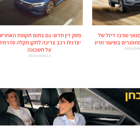
מנועי טורבו-דיזל של
פסק דין חדש: גם בתום תקופת האחריות
מתפגרים בשיעור חריג
יצרנית רכב צריכה לתקן תקלה סדרתית
על חשבונה
3 באוגוסט 2026