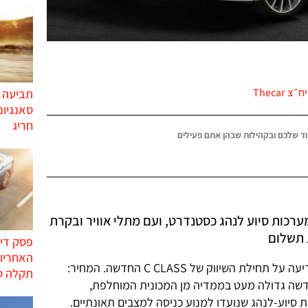
צ Thecar
תביעה י
סאנגיונ
חריג
ד שלכם ובקהילות שבהן אתם פעילים
ציעה את C CLASS עם מערכות סיוע לנהג כסטנדרט, ועם מתלי אוויר ובקרת
 תשלום
פסק דין
האחריות
כלמוביל, יבואנית מרצדס לישראל, הודיעה על תחילת השיווק של C CLASS החדשה. המחיר:
תקלה ס
נית החדשה גדולה מעט בממדיה מן המכונית המוחלפת,
סיוע-לנהג שנועדו למנוע כניסה למצבים תאונתיים.