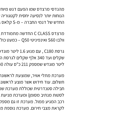
מהנדסי מרצדס שמו הפעם דגש מיוחד ע
הנוחות יותר לנסיעה יחסית לקטגוריה 
החדש של דגמי החברה – מ-S קלאס בקצה הפירמידה ועד ל-A קלאס בבסיסה.
וולבו S60 ואינפיניטי Q50 – כמעט כולן מכוניות חדשות או מחודשות.
ליטר מוגדש שמספק 211 כ"ס עולה 340 אלף שקלים ועד 380,000 שקלים לגרסת AMG.
תשלום. עוד חידוש אשר מוצע לראשונה
חבילה סטנדרטית שכוללת מערכת שמי
לסטות מנתיב מסומן) ומערכת מניעת 
רכב המגיע ממול. מערכת זו גם מספק
לקראת מצבי חירום. מערכת נוספת מתר