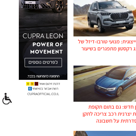
יצוגית: מנועי טורבו-דיזל של
ג רקסטון מתפגרים בשיעור
 חדש: גם בתום תקופת
 יצרנית רכב צריכה לתקן
דרתית על חשבונה