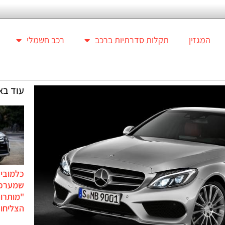
המגזין
תקלות סדרתיות ברכב
רכב חשמלי
עוד בא
כלמוביל
שמערכו
"מותרו
הצליחו 