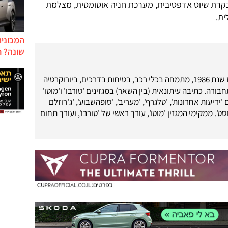
קרת שיוט אדפטיבית, מערכת חניה אוטומטית, מצלמת
המכונית
שונה? ח
עיתונאי רכב מאז שנת 1986, מתמחה בכלי רכב, בטיחות בדרכים, ביורוקרטיה
בורה. כתיבה עיתונאית (בין השאר) במגזינים 'טורבו' ו'מוטו'
 'ידיעות אחרונות', 'טלגרף', 'מעריב', 'סופהשבוע', 'ג'רוזלם
ט'. ממקימי המגזין 'מוטו', עורך ראשי של 'טורבו', ועורך תחום