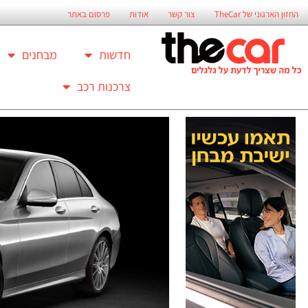
החזון הארגוני של TheCar
צור קשר
אודות
פרסום באתר
חדשות
מבחנים
צרכנות רכב