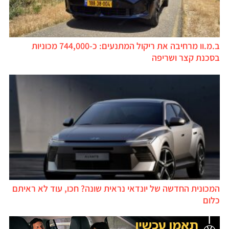
ב.מ.וו מרחיבה את ריקול המתנעים: כ-744,000 מכוניות
בסכנת קצר ושריפה
המכונית החדשה של יונדאי נראית שונה? חכו, עוד לא ראיתם
כלום