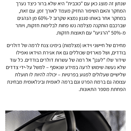
שנתון זה מוצג כאן עם "כוכבית" היא שלא ברור כיצד נערך
המחקר והאם השיפור החזיק מעמד לאורך זמן. עם זאת,
במחקר אחר באותו סגנון נמצא שקרוב ל-60% מן הנהגים
שברכבם הותקנה מצלמה נטו פחות לבלימות חזקות, ויותר
מ-50% "הרגיעו" עם תאוצות חזקות.
מחירם של חיישני וידאו (מצלמות) בימינו צנח לרמה של דולרים
בודדים, ושל מארזים שכוללים גם את אגירת הוידאו ואפילו
שידור שלו "לענן" אל רמה של עשרות דולרים בודדים. כל עוד
שלא נעשה שימוש לרעה במידע שנאסף – למשל על-ידי צדדים
שלישיים שעלולים לפגוע בפרטיות – יכולה להיות לו תועלת
עצומה גם ברמת הפרט וגם ברמה לאומית ובינלאומית מבחינת
הפחתת מספר התאונות.