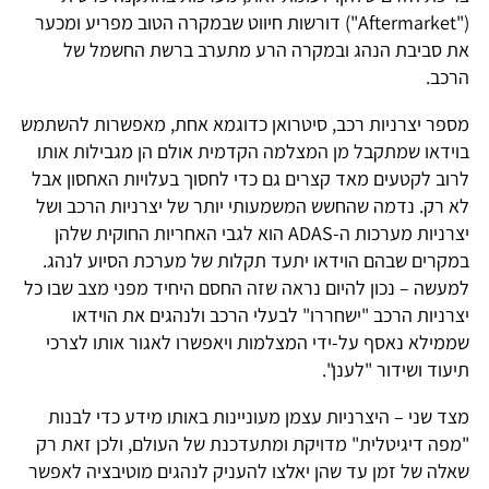
("Aftermarket") דורשות חיווט שבמקרה הטוב מפריע ומכער
את סביבת הנהג ובמקרה הרע מתערב ברשת החשמל של
הרכב.
מספר יצרניות רכב, סיטרואן כדוגמא אחת, מאפשרות להשתמש
בוידאו שמתקבל מן המצלמה הקדמית אולם הן מגבילות אותו
לרוב לקטעים מאד קצרים גם כדי לחסוך בעלויות האחסון אבל
לא רק. נדמה שהחשש המשמעותי יותר של יצרניות הרכב ושל
יצרניות מערכות ה-ADAS הוא לגבי האחריות החוקית שלהן
במקרים שבהם הוידאו יתעד תקלות של מערכת הסיוע לנהג.
למעשה – נכון להיום נראה שזה החסם היחיד מפני מצב שבו כל
יצרניות הרכב "ישחררו" לבעלי הרכב ולנהגים את הוידאו
שממילא נאסף על-ידי המצלמות ויאפשרו לאגור אותו לצרכי
תיעוד ושידור "לענן".
מצד שני – היצרניות עצמן מעוניינות באותו מידע כדי לבנות
"מפה דיגיטלית" מדויקת ומתעדכנת של העולם, ולכן זאת רק
שאלה של זמן עד שהן יאלצו להעניק לנהגים מוטיבציה לאפשר