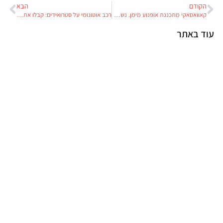
הקודם
הבא
קאוואסאקי מתכננת אופנוע מימן. נשמע לכם הגיוני?
רכב אוטונומי על סטרואידים: קבלו את 'ליגת המרוצים האוטונומיים של אבו דאבי'
עוד באתר