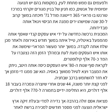
ולפעמים גם ממש מתחת לעין, במקומות בהם יש תנועה
יומיומית של אנשים, כמו חניון של בניין מגורים יוקרתי במרכז
טורנטו בו פרארי 365 דייטונה מודל 71' חיכתה במשך קרוב
ל-30 שנה שמישהו ירים ממנה את הכיסוי ויגאל אותה
מבדידותה.
המכונית נרכשה כחדשה על ידי איש עסקים קנדי שאסף אותה
מהמפעל באיטליה, טייל איתה במשך חודש באירופה ולאחר מכן
שלח אותה לקנדה. במשך יותר מעשור הפרארי שימשה את
אותו איש העסקים מעת לעת ובמהלך הזמן הזה נצטברו על
המד כ-70 אלף קילומטרים.
לקראת סוף שנות ה-80' איש העסקים כיסה אותה היטב, ניתק
את המצבר ויצא לטיול ממושך באסיה. הוא שב ממנו די מזמן אך
לא חזר להשתמש ברכב שבחניה.
לפני קצת יותר משנה, 44 שנים אחרי שיוצרה ונמכרה בעבור 18
אלף דולרים, היא החליפה ידיים בתמורה ל-770 אלף דולרים.
מציאת אסם זולה בהרבה אך נדירה למדי ובעלת זיקה ארץ
ישראלית הוצעה לפני מספר חודשים למכירה ברשת לאחר