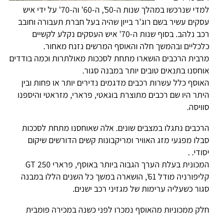
למדי שנרכשו במהלך שנות ה-50', ה-60' וה-70' על ידי איש
עסקים עשיר בשם רוג'ר בייון שהיה בעל חברת תעבורה וחובב
רכב נלהב. בסוף שנות ה-70' איש העסקים נקלע לקשיים
כלכליים ובהמשך חלה והאוסף המרשים נזנח מאחור.
מרבית הרכבים הושארו מתחת לסככות מאולתרות וכמה בודדים
אוחסנו בתנאים טובים יותר במבנה סגור.
האוסף כלל עשרות רכבים מדגמים נדירים יותר או פחות ובין
היתר היו שם רכבים מתוצרת בוגאטי, פרארי, מזראטי והיספנו
סוויסה.
הרכבים נתגלו במצבים שונים. אלה שאוחסנו מתחת לסככות
סבלו מפגעי מזג האוויר ומריקבונות קשים הדורשים שיקום
יסודי. .
המכונית בעלת הערך הגבוה ביותר באוסף, פרארי 250 GT
קליפורניה מודל 61', הושארה במשך כל השנים הללו במבנה
סגור כשעליה ערימות של מגזיני רכב ישנים.
חלק ממכוניות מהאוסף נמכרו לפני כשנה במכירה פומבית