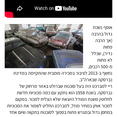
אוסף נשכח
גדול בהרבה
(אך הרבה
פחות
נדיר), שכלל
לא פחות
מ-500 רכבים,
נחשף ב-2013 לציבור במכירה פומבית שהתקיימה במדינת
נברסקה שבארה"ב.
ריי למברכט היה בעל סוכנות שברולט באזור מרחוק של
נברסקה. בשנת 1958 הוא נתקע עם כמה מכוניות חדשת
לחלוטין משנת המודל היוצאת שלא הצליח למכור. במקום
למכור אותן במחיר מוזל, למברכט החליט לשמור את המכוניות
במחסן גדול ובמגרש פתוח בסמוך לסוכנות בתקווה שיום אחד