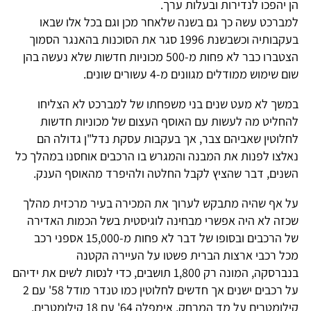
הן יהפכו לנדירות ובעלות ערך.
למברכט עשה כך גם בשנה שלאחר מכן וגם בכל אלו שבאו
בעקבותיה וכשבשנת 1996 סגר את הסוכנות בהאנגר הסמוך
הצטברו כבר לא פחות מ-500 מכוניות חדשות שלא נעשה בהן
שום שימוש ממודלים מגוונים מ-4 עשורים שונים.
במשך לא מעט שנים בני משפחתו של למברכט לא הצליחו
להחליט מה לעשות עם האוסף העצום של מכוניות חדשות
לחלוטין שאביהם צבר, אך בעקבות עסקת נדל"ן גדולה הם
נאלצו לפנות את המבנה והמגרש בו הרכבים אוחסנו במהלך כל
השנים, דבר שהציץ לקבל החלטה ולהיפרד מהאוסף הענק.
על אף שהיה מתבקש לערוך את המכירה בעיר מרכזית מהלך
שכזה לא היה אפשרי מבחינה לוגיסטית בשל הכמות האדירה
של הרכבים ובסופו של דבר לא פחות מ-15,000 אספני רכב
מכל רכבי ארצות הברית פשטו על העיירה הקטנה
בנברסקה, המונה רק 1,800 תושבים, כדי לנסות לשים את ידיהם
על רכבים ישנים אך חדשים לחלוטין כמו טנדר מודל 58' עם 2
קילומטרים על מד המרחק, אימפלה 64' עם 18 קילומטרים,