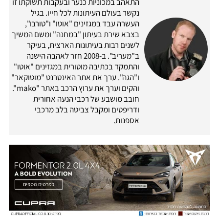
התאהב במכוניות כנער ובעקבות תשוקתו זו
נקשר בעולם העיתונות לכל חייו. בגיל
העשרה עבד במגזינים "אוטו" ו"טורבו",
בצבא שירת בעיתון "במחנה" ומשם המשיך
לשנים רבות בעיתונות הארצית, בעיקר
ב"מעריב". ב-2008 חזר לאהבה הישנה
והתמקד בכתיבה מוטורית במגזינים "אוטו"
ו"הגה". ערך את אתר האינטרנט "מוטוקאר"
והקים וערך את ערוץ הרכב באתר "mako".
חובב מושבע של רכבי הנעה אחורית
ודריפטים ומקבל צביטה בלב מרכבי
אספנות.