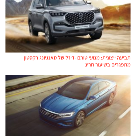
תביעה ייצוגית: מנועי טורבו-דיזל של סאנגיונג רקסטון
מתפגרים בשיעור חריג