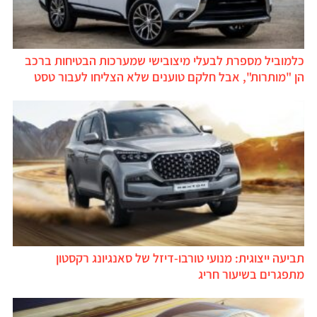
כלמוביל מספרת לבעלי מיצובישי שמערכות הבטיחות ברכב
הן "מותרות", אבל חלקם טוענים שלא הצליחו לעבור טסט
תביעה ייצוגית: מנועי טורבו-דיזל של סאנגיונג רקסטון
מתפגרים בשיעור חריג