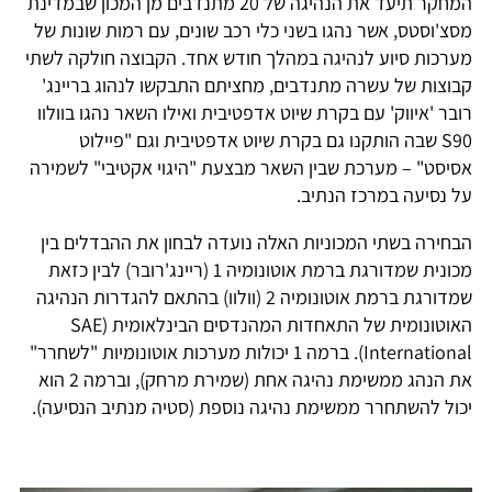
המחקר תיעד את הנהיגה של 20 מתנדבים מן המכון שבמדינת
מסצ'וסטס, אשר נהגו בשני כלי רכב שונים, עם רמות שונות של
מערכות סיוע לנהיגה במהלך חודש אחד. הקבוצה חולקה לשתי
קבוצות של עשרה מתנדבים, מחציתם התבקשו לנהוג בריינג'
רובר 'איווק' עם בקרת שיוט אדפטיבית ואילו השאר נהגו בוולוו
S90 שבה הותקנו גם בקרת שיוט אדפטיבית וגם "פיילוט
אסיסט" – מערכת שבין השאר מבצעת "היגוי אקטיבי" לשמירה
על נסיעה במרכז הנתיב.
הבחירה בשתי המכוניות האלה נועדה לבחון את ההבדלים בין
מכונית שמדורגת ברמת אוטונומיה 1 (ריינג'רובר) לבין כזאת
שמדורגת ברמת אוטונומיה 2 (וולוו) בהתאם להגדרות הנהיגה
האוטונומית של התאחדות המהנדסים הבינלאומית (SAE
International). ברמה 1 יכולות מערכות אוטונומיות "לשחרר"
את הנהג ממשימת נהיגה אחת (שמירת מרחק), וברמה 2 הוא
יכול להשתחרר ממשימת נהיגה נוספת (סטיה מנתיב הנסיעה).