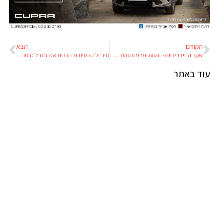
הקודם
הבא
שקר ההיברידיות-הנטענות: מזהמות עד פי 12 מנתוני היצרן הרשמיים
מינהל הבטיחות הכריח את ג'נרל מוטורס להחליף כריות-אוויר ב-6 מיליון טנדרים וקרוסאוברים
עוד באתר