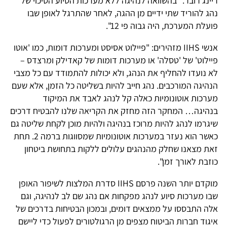
ריינג'רובר. "בהשוואה לנהיגה ללא מערכות הסיוע הסיכוי של
נהג להוריד שתי ידיים מן ההגה, לאחר שהתרגל לאופן שבו
פועלת המערכת, היה גבוה פי 12".
אנשי IIHS מזהירים: "פיילוט אסיסט ומערכות דומות, כמו 'אוטו
פיילוט' של 'טסלה' או מערכות דומות של קאדילק ומרצדס –
לא נועדו להחליף את הנהג, ולא יכולות להתמודד עם כל מצבי
הנהיגה המורכבים. נהג חייב להיות בשליטה כל הזמן, אלא שעם
מערכות אוטונומיות כאלה קל לנהג לאבד את המיקוד
בנהיגה… המחקר הזה מחזק את הקריאה שלנו להבטיח דרכים
שיגרמו לנהג להיות מרוכז בנהיגה ולהיות מוכן לקחת שליטה גם
כאשר הוא נעזר במערכות אוטונומיות שמסווגות ברמה 2. תחת
זאת מצאנו שחלק מהנהגים עלולים ללקות בתחושת ביטחון
כוזבת לאורך זמן".
מוקדם יותר השנה פרסם IIHS סדרת המלצות לשיפור האופן
שבו מערכות סיוע לנהג מפקחות אם נהג שם לב לנהיגה, וגם
אלה התבססו על ממצאים דומים, ובמכון הבטיחות בדרכים של
איגוד חברות הביטוח מצפים מן הרגולטורים לפעול כדי ליישם