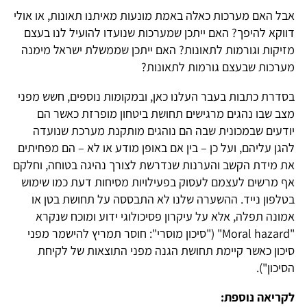
אבל האם מערכות כאלה באמת מונעות מאיתנו תאונות, או אולי
דווקא להיפך? האם ייתכן שמערכות שנועדו להועיל לנו בעצם
מזיקות וגורמות לתאונות? האם ייתכן שממשלת ישראל מימנה
מערכות שבעצם גורמות לתאונות?
בסדרת כתבות בעבר העלנו כאן, ובמקומות נוספים, חשש מפני
מצב שבו נהגים מרגישים תחושת ביטחון מופרזת כאשר הם
יודעים שבמכונית שבה הם נוהגים מותקנת מערכת שנועדה
להגן עליהם, ועל כן – בין אם באופן מודע או לא – הם מפחיתים
את מידת הקשב והערנות שנדרשת לצורך נהיגה בטוחה, וחלקם
אף מרשים לעצמם לעסוק בפעילויות מסיחות דעת כמו שימוש
בטלפון נייד. ההשערה שלנו לא התבססה על תחושת בטן או
אמונה תפלה, אלא על עיקרון פסיכולוגי ידוע ומוכח שנקרא
"Moral hazard" ("סיכון מוסרי": חוסר תמריץ להישמר מפני
סיכון כאשר קיימת תחושת הגנה מפני התוצאות של לקיחת
הסיכון").
לקריאה נוספת: