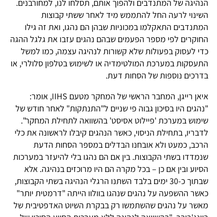
הנהיגה של המתנדבים ולהפוך אותם, תסלחו לנו, למחורבנים.
השינוי לרעה החל להתממש מיד לאחר ששתי קבוצות
המתנדבים התאקלמו במכוניות שבהן הם נהגו, ואת זה גילו
החוקרים לפי מספר הפעמים שבהם נהגים עזבו את גלגל ההגה
כדי לעסוק בפעולות שלא קשורות לנהיגה עצמה, כמו למשל
התעסקות במערכת המולטימדיה או לשימוש בטלפון סלולרי, או
בדרכים נוספות של הסחות דעת.
איאן רייגן, המחבר הראשי של המחקר מטעם IIHS, אומר:
"נהגים היו בסיכון גבוה פי שניים ל"התנתקות" לאחר חודש של
שימוש במערכת 'פיילוט אסיסט' בהשוואה לתחילת המחקר".
לדבריו, בתחילת הניסוי, כאשר הנהגים קיבלו לראשונה את כלי
הרכב, כמעט ולא אובחנו הבדלים במספר הסחות הדעת
שנמדדו בשתי הקבוצות. בין אם הם נהגו בלי להיעזר במערכות
הסיוע ובין אם כן – בכל מקרה הם היו מרוכזים בנהיגה. אלא
שבתוך כ-30 ימים בלבד השתנו הרגלי הנהיגה בשתי הקבוצות,
כאשר ההשפעה על נהגים שנהגו בוולוו הייתה "דרמטית יותר"
מאשר על נהגים שהשתמשו רק בבקרת השיוט האדפטיבית של