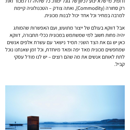
דומיו. מי שלא ינוע לכיוון של גוגל ימות. כל שיהיה לו למכור זאת
רק סחורה (Commodity), ואתה צודק – הטכנולוגיה קיימת
מרבה במחיר וכל אחד יכול לבנות מכונית.
בל דווקא בעולם של ייצור מתועש, ועם האפשרות שהמותג
היה פחות חשוב למי שמשתמש במכונית ככלי תחבורה, דווקא
אן יש גם את הצד השני: תמיד נישאר עם עשרת אלפים אנשים
מחפשים מכונית מאד יפה ומאד מיוחדת, וכל זמן שאנחנו נוכל
תת לאותם אנשים את מה שהם רוצים – יש לנו מודל עסקי
ביל.