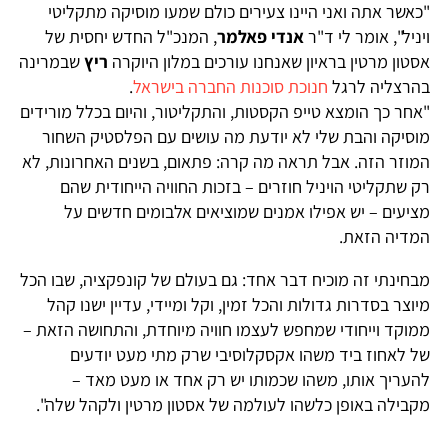
כאשר אתה ואני היינו צעירים כולם שמעו מוסיקה מתקליטי
יניל", אומר לי ד"ר
אנדי פאלמר
, המנכ"ל החדש יחסית של
סטון מרטין בראיון שאנחנו עורכים במלון היוקרה
ריץ
שבמרינה
הרצליה לרגל
חנוכת סוכנות החברה בישראל
.
אחר כך הומצא טייפ הקסטות, והתקליטור, והיום בכלל מורידים
וסיקה והבת שלי לא יודעת מה עושים עם הפלסטיק השחור
מוזר הזה. אבל תראה מה קרה: פתאום, בשנים האחרונות, לא
ק שתקליטי הויניל חוזרים – בזכות החוויה הייחודית שהם
ציעים – יש אפילו אמנים שמוציאים אלבומים חדשים על
מדיה הזאת.
בחינתי זה מוכיח דבר אחד: גם בעולם של קונפקציה, שבו הכל
יוצר בסדרות גדולות והכל זמין, וקל ומיידי, עדיין ישנו קהל
מוקד וייחודי שמחפש לעצמו חוויה מיוחדת, והתחושה הזאת –
ל לאחוז ביד משהו אקסקלוסיבי שרק מתי מעט יודעים
העריך אותו, משהו שכמותו יש רק אחד או מעט מאד –
קבילה באופן כלשהו לעולמה של אסטון מרטין ולקהל שלה".