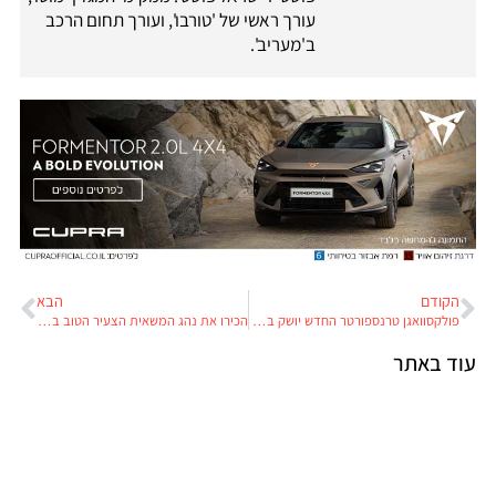
עורך ראשי של 'טורבו', ועורך תחום הרכב
ב'מעריב'.
הקודם
הבא
פולקסוואגן טרנספורטר החדש יושק באירופה בחודש הבא
הכירו את נהג המשאית הצעיר הטוב באירופה
וד באתר