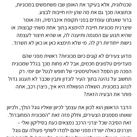
כנולוגית, אלא בעיקר את האופן שבו משתמשים במכוניות,
כתוצאה מכך גם את מה שהן יהיו חייבות לבצע.
רור שאנחנו עומדים בפני תקופת אינברסיה, וזה אומר
יצרנית מכוניות חייבת להימצא בתוך אחת משתי קבוצות: או
היא תנוע עם המגמה ותיענה לה, או שהיא תיצור לעצמה
ישות ייחודיות רק לה. מי שלא תימצא כאן או כאן לא תשרוד.
דוע צעירים לא קונים כיום מכוניות? ראשית מפני שהם
עדיפים טלפונים חכמים, אבל לא פחות מכך בגלל שמכונית
פכה מן הסמל האולטימטיבי של חופש לנטל יום יומי. רק
חשוב על נהיגה בתוך העיר לונדון ותבין שכבר לא תענוג גדול
נהוג במכונית. השאלה הנשאלת היא איך, כיצרן רכב, אתה
ותר את הבעיה הזאת?
דבר הראשון הוא לכוון את עצמך לכיוון שאליו גוגל הולך, ולכיוון
אותו מסמנים הצעירים, וחלק מזה זאת "המכונית המחוברת".
את הסיבה שכל יצרני הרכב נמצאים כעת בסיליקון ואלי –
יצרנים כאלה ישרדו מפני שהם ילמדו לשתף פעולה עם גוגל