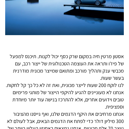
סטון מרטין חיה במקום שרק כסף יכול לקנות. תיכנס למפעל
ל פיז'ו ותראה את העוצמה הטכנולוגית של ייצור רכב, עם
כבשי ענק ותהליך מורכב ומתואם שמייצר מכונית מודרנית
עשר שעות.
לנו לוקח 200 שעות לייצר מכונית, ואת זה לא כל כך קל לחקות.
נחנו לא מעוניינים להגיע להיקפי הייצור של מותגי פרימיום
ובים וידועים אחרים, אלא להתרכז בנישה עוד יותר מיוחדת
ספציפית.
נחנו מרחיבים את היקף הדגמים שלנו, ואף גייסנו מהציבור
300 מיליון דולר כדי לפתח את הדגמים הבאים, אבל לעולם לא
נייצר 70 אלף מכוניות. אנחנו נמצאים באחוזון העליון ביותר של