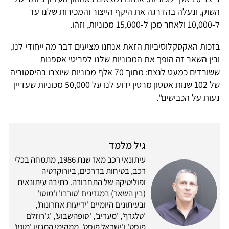
שוק, ונעלה בהדרגה את היקף הייצור והמכירות שלנו עד
חר מכן ל-15,000 מכוניות, וזהו.
זכות האקסקלוסיביות הזאת אנחנו מציעים דבר מה ייחודי לנו,
בין השאר זה הופך את המכוניות שלנו לפריטי אספנות
ששורדים כמעט לנצח: מתוך 70 אלף מכוניות שיוצרו בהיסטוריה
של 102 שנות אסטון מרטין ידוע לנו על 50,000 מכוניות שעדיין
עות על הכבישים".
גיל מלמד
עיתונאי רכב מאז שנת 1986, מתמחה בכלי
רכב, בטיחות בדרכים, ביורוקרטיה
ופוליטיקה של התחבורה. כתיבה עיתונאית
(בין השאר) במגזינים 'טורבו' ו'מוטו'
ובעיתונים היומיים 'ידיעות אחרונות',
'טלגרף', 'מעריב', 'סופהשבוע', 'ג'רוזלם
פוסט' ו'ישראל פוסט'. ממקימי המגזין 'מוטו',