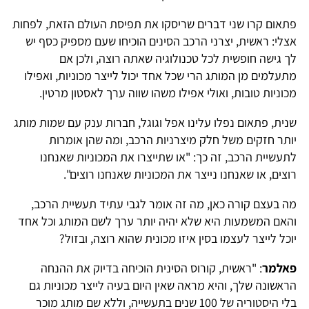
תאום קרו שני דברים שריסקו את תפיסת העולם הזאת, לפחות
צלי: ראשית, יצרני הרכב הסינים הוכיחו שעם מספיק כסף יש
ך גישה חופשית לכל טכנולוגיה שאתה רוצה, ולכן אם
תעלמים מן המותג הרי שכל אחד יכול לייצר מכוניות, ואפילו
כוניות טובות, ואולי אפילו משהו שווה ערך לאסטון מרטין.
נית, פתאום נפלו עלינו אפל וגוגל, חברות ענק עם שמות מותג
ותר חזקים משל חלק מיצרניות הרכב, ומה שהן אומרות
תעשיית הרכב, זה כך: "או שתייצרו את המכוניות שאנחנו
וצים, או שאנחנו נייצר את המכוניות שאנחנו רוצים".
ה בעצם קורה כאן, מה זה אומר לגבי עתיד תעשיית הרכב,
האם המשמעות היא שלא יהיה יותר ערך לשם המותג וכל אחד
וכל לייצר לעצמו בסין איזו מכונית שהוא רוצה, ובזול?
אלמר
: "ראשית, קורוס הסינית הוכיחה בדיוק את ההנחה
ראשונה שלך, והיא מראה שאין היום בעיה לייצר מכוניות גם
בלי היסטוריה של 100 שנים בתעשייה, וללא שם מותג מוכר