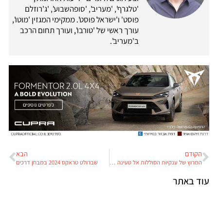
'טלגרף', 'מעריב', 'סופהשבוע', 'ג'רוזלם
פוסט' ו'ישראל פוסט'. ממקימי המגזין 'מוטו',
עורך ראשי של 'טורבו', ועורך תחום הרכב
ב'מעריב'.
הקודם
הבא
המרוץ של ענקיות הסוללות אל טעינה בעשר דקות: CATL מול BYD
שברולט טראקס 2024 במבחן דרכים
עוד באתר