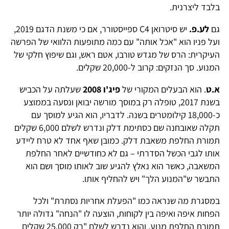
בלבד ליצרנית.
גם
לע.פ.
יש סיטרואן C4 ספייסטורר, אם כי משנת הדגם 2019,
ועל פניו הוא "אכל אותה" עם כמה מתופעות הלוואי של הפרשה
העיקרית: הרס של מגדש טורבו, אטם ראש, וגם שיפוץ חלקי של
המנוע. סך הנזקים: קרוב ל-20,000 שקלים.
א.ט
. הוא הבעלים המקורי של
פיג'ו 2008
שעלתה על הכביש
בשנת 2017, טופלה רק במוסך מורשה יבואן ונסעה בממוצע
כ-18,000 קילומטרים בשנה. לדבריו, הוא הגיע למוסך עם
תקלה שאובחנה שם כסתימת דלק ונדרש לשלם 6,000 שקלים
תמורת החלפת משאבת דלק. כמובן שאף אחד לא טרח ליידע
אותו לגבי הכשל הסדרתי – גם לא כחודשיים לאחר החלפת
המשאבה, כאשר הוא נאלץ להגיע שוב לאותו מוסך ושם הוא
התבשר ש"המנוע הלך" ויש להחליף אותו.
במסגרת מה שנראה כמו "הפעלת אחריות נסתרת" ולכל
הפחות איפה ואיפה בין לקוחות, הוצעה לו "הנחה" גדולה יותר
תמורת החלפת מנוע, והוא נדרש לשלם "רק 25,000 שקלים