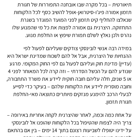
תיאורטית – בכל מקרה שבו אובחנה התפוררות של חגורת
תזמון אמורה פיג'ו-סיטרואן-אופל להשיב כסף לכל הלקוחות
שנאלצו להחליף קיט תזמון לפני המועד המוגדר בשגרת
התחזוקה. היצרנית גם אמורה לפצות את כל מי שהמנוע שלו
נהרס ולכן נאלץ לשלם תמורת שיפוץ או החלפת מנוע.
במידה רבה אנשי לובינסקי צודקים שעליהם לפעול לפי
ההנחיות של היצרנית, אבל אל להם לשכוח שמדינת ישראל היא
(עדיין) מדינת חוק ועליהם לפעול גם לפי החוק המקומי. מרגע
שנודע להם על הכשל הסדרתי – וזה קרה לכל המאוחר לפני 4
או 5 שנים, חלה עליהם חובה חוקית ליידע את משרד התחבורה,
וחובה מוסרית ליידע את הלקוחות שלהם – בעיקר כדי לסייע
לבעלי הרכב להימנע מנזקים מיותרים כתוצאה מאי-החלפת
חגורת תזמון.
על אחת כמה וכמה, לאחר שהיצרנית לקחה אחריות באירופה –
צריך היה לצפות שהטיפול בכל הלקוחות שהופנו אל לובינסקי
על ידינו יטופלו לשביעות רצונם בתוך 14 ימים – בין אם בהתאם