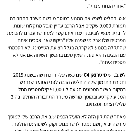
"אחרי הנחת מנהל".
א.ט. החליט לשפץ את המנוע במוסך מורשה משרד התחבורה
תמורת 9,000 שקלים אבל הרכב עדיין סובל מתקלות שונות.
לדבריו, אנשי לובינסקי יצרו איתו קשר לאחר שהעברנו להם את
הפרטים שלו אבל מי שפנה אליו "ביקש שאני אסכים איתם
שהתקלה במנוע לא קרתה בגלל רצועת הטיימינג. לא הסכמתי
עם הנציגה והיא טענה שאין טעם בהמשך השיחה אם אני לא
מסכים איתה".
ל
ש.ב.
יש
סיטרואן C4
שנרכשה על-ידו כחדשה בשנת 2015
וחגורת התזמון שלה הוחלפה הרבה לפני המועד שנדרש
במקור. כאשר המכונית הגיעה ל-91,000 קילומטרים החל
המנוע לקרטע ובמוסך מורשה משרד התחבורה הוחלפו בה 3
סלילי הצתה ומצתים.
מאחר שהתיקון הזה לא הועיל הכניס ש.ב את הרכב שלו למוסך
מורשה יבואן, ושם נמסר לו שהמנוע זקוק לשיפוץ או החלפה.