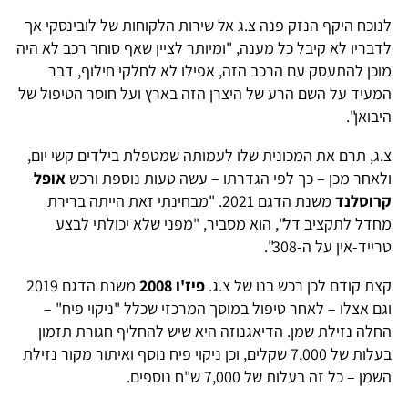
לנוכח היקף הנזק פנה צ.ג אל שירות הלקוחות של לובינסקי אך
לדבריו לא קיבל כל מענה, "ומיותר לציין שאף סוחר רכב לא היה
מוכן להתעסק עם הרכב הזה, אפילו לא לחלקי חילוף, דבר
המעיד על השם הרע של היצרן הזה בארץ ועל חוסר הטיפול של
היבואן".
צ.ג, תרם את המכונית שלו לעמותה שמטפלת בילדים קשי יום,
ולאחר מכן – כך לפי הגדרתו – עשה טעות נוספת ורכש
אופל
קרוסלנד
משנת הדגם 2021. "מבחינתי זאת הייתה ברירת
מחדל לתקציב דל", הוא מסביר, "מפני שלא יכולתי לבצע
טרייד-אין על ה-308".
קצת קודם לכן רכש בנו של צ.ג.
פיז'ו 2008
משנת הדגם 2019
וגם אצלו – לאחר טיפול במוסך המרכזי שכלל "ניקוי פיח" –
החלה נזילת שמן. הדיאגנוזה היא שיש להחליף חגורת תזמון
בעלות של 7,000 שקלים, וכן ניקוי פיח נוסף ואיתור מקור נזילת
השמן – כל זה בעלות של 7,000 ש"ח נוספים.