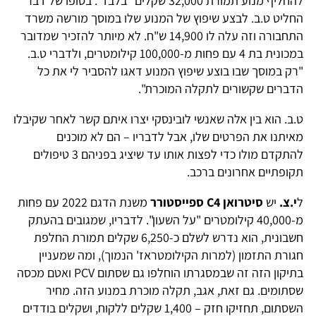
להחליף מנוע תמורת 32,000 שקלים "בלבד". בסופו של דבר
החליט ט.ב. לבצע שיפוץ של המנוע שלו במוסך מורשה משרד
התחבורה וזה עלה לו 14,900 ש"ח. לא מיותר להזכיר שמדובר
במכונית בת 4 עם פחות מ-100,000 קילומטרים, ולדברי ט.ב.
"רק במוסך שבו בוצע שיפוץ המנוע דאגו להסביר לי את כל
הדברים שקשורים לתקלה המוכרת".
ט.ב. הוא בין אלה שאנשי לובינסקי יצרו איתם קשר לאחר שקיבלו
מאיתנו את הפרטים שלו, אבל לדבריו – הם לא מוכנים
להתקדם מולו כדי לפצות אותו עד שיציג בפניהם 3 טיפולים
תקופתיים אחרונים ברכב.
ל
י.צ.
יש
סיטרואן C4 ספייסטורר
משנת הדגם 2022 עם פחות
מ-40,000 קילומטרים "על השעון". לדבריו, שמגובים בהעתק
חשבונית, הוא נדרש לשלם כ-6,250 שקלים תמורת החלפת
חגורת התזמון (למרות הקילומטראז' הנמוך), ומה שמעניין
בתיקון הזה זה שבמסגרתו הוחלפו גם שסתום PCV ואטם מכסה
שסתומים. גם זאת, אגב, תקלה מוכרת במנוע הזה. מחיר
השסתום, תחזיקו חזק – 1,400 שקלים ללקוח, ושקלים בודדים