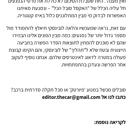
ואין מענה". היות שטבלת הסיכום לא כוללת את פרטי הנפגעים
חל עליה הכלל של "האקסל סובל הכל" – ונמנעת מאיתנו
האפשרות לבדוק מי מבין המתלוננים כלול באיזו קטגוריה.
עם זאת, נראה שמעכשיו והלאה לובינסקי תיאלץ להתמודד מול
מספר גדול יותר של נפגעים: כמה מבין הפונים אלינו הבהירו
שהם לא מוכנים להמתין לתוצאות הסדר הפשרה בתביעה
הייצוגית ובטח שלא ל"תהליך" של לובינסקי, והם הקימו קבוצת
פעולה במטרה לדאוג לאינטרסים שלהם. אנחנו נוסיף לעקוב
אחר הפרשה ונעדכן בהתפתחויות.
סובלים מכשל במנוע 'פיורטק' או מכל תקלה סדרתית ברכב?
כתבו לנו אל editor.thecar@gmail.com
לקריאה נוספת: