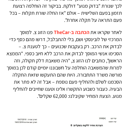
לכך שנורת "בדוק מנוע" דולקת. בביקור זה הוחלפה רצועת
תזמון בפעם השלישית – אולם "אז החלה שורת תקלות – בכל
פעם התראה על תקלה אחרת".
לאחר שקראו את
הכתבה ב-TheCar
פנו הזוג צ. למוסך
המרכזי של לובינסקי ושם, בלי להתבלבל, דרשו מהם כסף כדי
לבדוק את הרכב. רק בעקבות שכנועים – כך לטענת צ. –
הסכימו אנשי המוסך לבדוק את הרכב ללא חיוב כספי. "הממצא
הראשון", כותבים לנו הזוג צ, "היה משאבת דלק תקולה, וזה
למרות שהמשאבה הוחלפה על חשבוננו יומיים קודם לכן במוסך
מורשה משרד התחבורה. היות שהם התעקשו שזאת התקלה
הסכמנו לשלם ולהחליף פעם נוספת – אבל זה לא פתר את
הבעיה. כעבור כשבוע התקשרו אלינו וטענו שחייבים להחליף
מנוע. הצעת המחיר שקיבלנו: 62,000 שקלים".