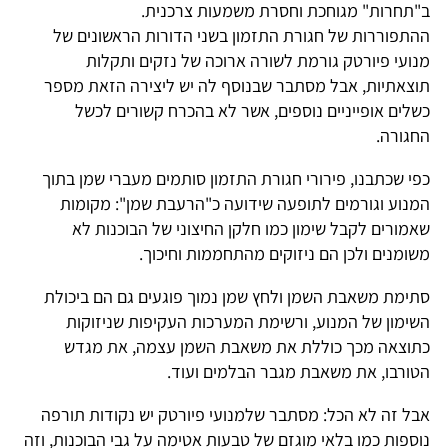
ב"תחרות" מגוחכת וחסרת משמעות צרכנית.
ההתפוררות של חגורת התזמון בשני הדורות הראשונים של
מנועי פיורטק גורמת לשורה ארוכה של נזקים ותקלות
תוצאתיות, אבל מסתבר שבנוסף לה יש ליצירה הזאת מספר
כשלים אופייניים נוספים, אשר לא בהכרח קשורים לכשל
החגורה.
כפי שכתבנו, פירורי חגורת התזמון סותמים מעברי שמן בתוך
המנוע וגורמים לתופעה שידועה כ"הרעבת שמן": מקומות
שאמורים לקבל שימון כמו חלקן החיצוני של הבוכנות לא
משומנים ולכן הם ניזוקים מהתחממות וחיכוך.
סתימת משאבת השמן ולחץ שמן נמוך פוגעים גם הם ביכולת
השימון של המנוע, ורשימת המערכות העקיפות שניזוקות
כתוצאה מכך כוללת את משאבת השמן עצמה, את מגדש
הטורבו, את משאבת מגבר הבלמים ועוד.
אבל זה לא הכל: מסתבר שלמנועי פיורטק יש נקודות תורפה
נוספות כמו בלאי מוגזם של טבעות אטימה על גבי הבוכנות, וזה