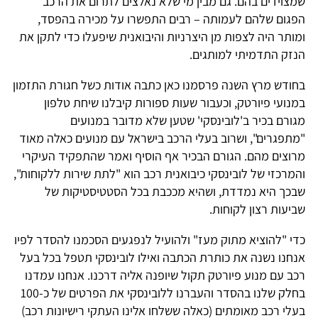
שמצוידים בהם. גם מבין מי שלא נאלצים לתרום את הרכב
הפגום שלהם לעמותה – רבים התפשרו על מכירה בהפסד,
ומותר היה לצפות מן היצרניות והיבואנית שיפעלו כדי לתקן את
הנזק התדמיתי למותגים.
בחודש מרץ השנה פרסמנו כאן כתבה אודות כשל חגורת התזמון
במנועי פיורטק, וכעבור שעות ספורות קיבלנו שיחת טלפון
מגורם בכיר ב'לובינסקי' שטען שלא מדובר במנועים
"מתפגרים", ושרוב בעלי הרכב בישראל עם מנועים כאלה מאוד
מרוצים מהם. הגורם הבכיר אף הוסיף ואמר שהתפקיד העיקרי
והמרכזי של לובינסקי כיבואנית רכב הוא "לתת שירות ללקוחות",
שבכך היא נמדדת, ושהיא מככבת בכל הסטטיסטיקות של
שביעות רצון לקוחות.
כדי "להוציא מתוק מעז" ולהועיל לנפגעים הסכמנו להסדר לפיו
אנחנו נשנה את כותרת הכתבה ואילו לובינסקי תטפל בכל בעל
רכב עם מנוע פיורטק תקול שיופנה אליה דרכנו. אנחנו עמדנו
בחלק שלנו בהסדר והעברנו ללובינסקי את הפרטים של כ-100
בעלי רכב מאומתים (כאלה ששלחו אלינו העתקי רישיונות רכב)