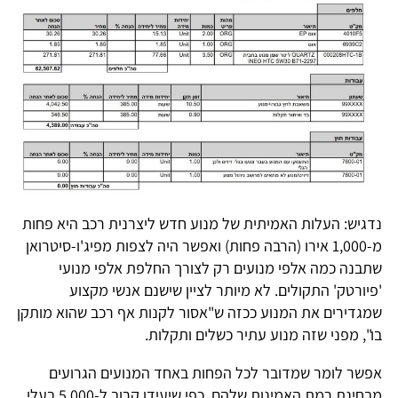
נדגיש: העלות האמיתית של מנוע חדש ליצרנית רכב היא פחות
מ-1,000 אירו (הרבה פחות) ואפשר היה לצפות מפיג'ו-סיטרואן
שתבנה כמה אלפי מנועים רק לצורך החלפת אלפי מנועי
'פיורטק' התקולים. לא מיותר לציין שישנם אנשי מקצוע
שמגדירים את המנוע ככזה ש"אסור לקנות אף רכב שהוא מותקן
בו", מפני שזה מנוע עתיר כשלים ותקלות.
אפשר לומר שמדובר לכל הפחות באחד המנועים הגרועים
מבחינת רמת האמינות שלהם, כפי שיעידו קרוב ל-5,000 בעלי