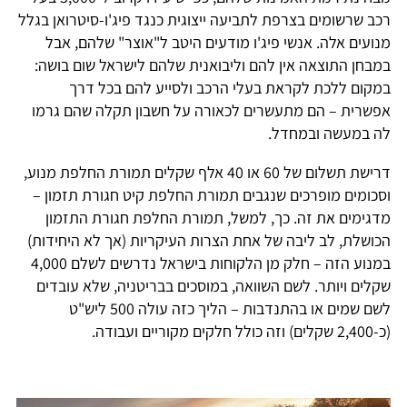
רכב שרשומים בצרפת לתביעה ייצוגית כנגד פיג'ו-סיטרואן בגלל
מנועים אלה. אנשי פיג'ו מודעים היטב ל"אוצר" שלהם, אבל
במבחן התוצאה אין להם וליבואנית שלהם לישראל שום בושה:
במקום ללכת לקראת בעלי הרכב ולסייע להם בכל דרך
אפשרית – הם מתעשרים לכאורה על חשבון תקלה שהם גרמו
לה במעשה ובמחדל.
דרישת תשלום של 60 או 40 אלף שקלים תמורת החלפת מנוע,
וסכומים מופרכים שנגבים תמורת החלפת קיט חגורת תזמון –
מדגימים את זה. כך, למשל, תמורת החלפת חגורת התזמון
הכושלת, לב ליבה של אחת הצרות העיקריות (אך לא היחידות)
במנוע הזה – חלק מן הלקוחות בישראל נדרשים לשלם 4,000
שקלים ויותר. לשם השוואה, במוסכים בבריטניה, שלא עובדים
לשם שמים או בהתנדבות – הליך כזה עולה 500 ליש"ט
(כ-2,400 שקלים) וזה כולל חלקים מקוריים ועבודה.