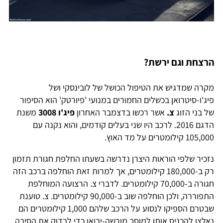
הרצחת וגם ירשת?
מקרה שמדגיש את הטיפול הכושל של לובינסקי ושל
פיג'ו-סיטרואן בכשלים החמורים במנועי 'פיורטק' הוא הסיפור
של בני הזוג
צ.
אשר רכשו בדצמבר האחרון
פיג'ו 3008
משנת
הדגם 2016. לרכב היו שני בעלים קודמים, והוא נקנה עם
105,000 קילומטרים על מד האוץ.
נזכיר שלפי הוראות היצרן נדרשה בשעתו החלפת חגורת תזמון
רק ב-180,000 קילומטרים, אך למרות זאת הוחלפה ברכב הזה
חגורה ב-70,000 קילומטרים. לדברי צ. הרצועה המוחלפת
התפוררה, ולכן הוחלפה שוב ב-90,000 קילומטרים. צ. טוענת
שבטרם הספיקו לנסוע על הרכב שלהם 1,000 קילומטרים הם
נאלצו להכניס אותו למוסך מורשה-יבואן כדי לבדוק את הסיבה