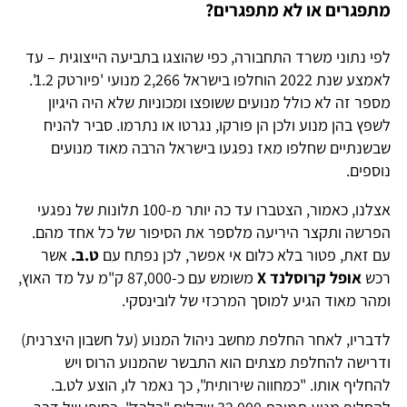
מתפגרים או לא מתפגרים?
לפי נתוני משרד התחבורה, כפי שהוצגו בתביעה הייצוגית – עד
לאמצע שנת 2022 הוחלפו בישראל 2,266 מנועי 'פיורטק 1.2'.
מספר זה לא כולל מנועים ששופצו ומכוניות שלא היה היגיון
לשפץ בהן מנוע ולכן הן פורקו, נגרטו או נתרמו. סביר להניח
שבשנתיים שחלפו מאז נפגעו בישראל הרבה מאוד מנועים
נוספים.
אצלנו, כאמור, הצטברו עד כה יותר מ-100 תלונות של נפגעי
הפרשה ותקצר היריעה מלספר את הסיפור של כל אחד מהם.
עם זאת, פטור בלא כלום אי אפשר, לכן נפתח עם
ט.ב.
אשר
רכש
אופל קרוסלנד X
משומש עם כ-87,000 ק"מ על מד האוץ,
ומהר מאוד הגיע למוסך המרכזי של לובינסקי.
לדבריו, לאחר החלפת מחשב ניהול המנוע (על חשבון היצרנית)
ודרישה להחלפת מצתים הוא התבשר שהמנוע הרוס ויש
להחליף אותו. "כמחווה שירותית", כך נאמר לו, הוצע לט.ב.