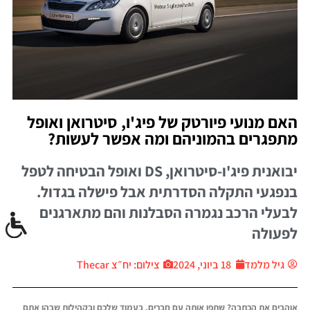
האם מנועי פיורטק של פיג'ו, סיטרואן ואופל
מתפגרים בהמוניהם ומה אפשר לעשות?
יבואנית פיג'ו-סיטרואן, DS ואופל הבטיחה לטפל
בנפגעי התקלה הסדרתית אבל פישלה בגדול.
לבעלי הרכב נגמרה הסבלנות והם מתארגנים
לפעולה
גיל מלמד
18 ביוני, 2024
צילום: יח״צ Thecar
אוהבים את הכתבה? שתפו אותה עם חברים, בעמוד שלכם ובקהילות שבהן אתם