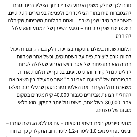
גורם לכך שחלק משמן המנוע נשרף בתוך הצילינדרים וגורם
להצטברות פיח בתוך הצילינדרים ולפגיעה בממירים קטליטיים.
כאשר יותר מידי שמן נשרף – ואחת התלונות השכיחות שקיבלנו
היא צריכת שמן מוגזמת – נפגע השימון של המנוע והוא עלול
להיהרס.
תלונות שונות בעולם עוסקות בצריכת דלק גבוהה, וגם זה יכול
להיות גורם ליצירת פיח על השסתומים, וכשל אחר שמדווח
הרבה הוא התנפחות של אטם ראש המנוע שעלולה לגרום
לדליפת נוזל קירור והרס מנועים. בנוסף יש תלונות אודות
התפוררות של "רצועת האביזרים" אשר מפעילה בין השאר את
משאבת נוזל הקירור ואת האלטרנטור: נטען שבעלי רכב נאלצו
להחליף רצועת אביזרים כעבור 40,000 קילומטרים במקום
אחרי 80,000. כשל אחר, פשוט וזול יותר לתיקון, הוא בלאי
מוגזם של מצתים.
מנועי פיורטק נוצרו בשתי גרסאות – עם או ללא הגדשת טורבו –
ובשני נפחי מנוע: 1.0 ליטר ו-1.2 ליטר. רוב התקלות, כך מדווח