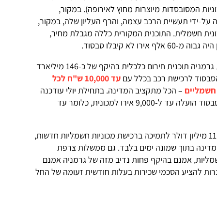
יות המסובסדות מיוצרות מחוץ לאירופה). במקור,
 על-ידי תעשיית הרכב עצמה, והרף העליון שלה, במקור,
4,000 אירו לכל מכונית חשמלית. התוכנית המקורית כללה מגבלת מחיר,
רו לא קיבלו סבסוד.
עם פרוץ משבר קורונה הציגה ממשלת גרמניה תוכנית חירום כלכלית בהיקף של כ-146 מיליארד
הסבסוד לרכישת רכב בכלל עם
עד 10,000 ש"ח לכל
 חשמליים
– הכל מתקציב המדינה. בתחילת יולי עודכנה
התוכנית הממשלתית הגרמנית ורף הסבסוד הועלה עד ל-9,000 אירו למכונית, כלומר עד
ממשלת הולנד הקציבה לאחרונה כ-11.4 מיליון דולר לתמיכה ברכישת מכוניות חשמליות חדשות,
המדינה בתוך שמונה ימים בלבד. גם ממשלות צרפת
מליות, אמנם בהיקף פחות נדיב מזה של גרמניה אמנם
ות להציע הסכמי שכירות בעלות חודשית זעומה של החל