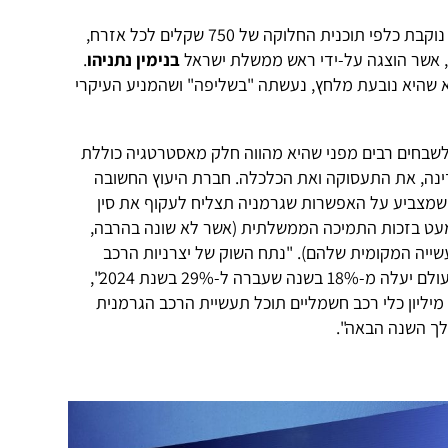
בשבוע שעבר נשמעה בישראל ביקורת נוקבת כלפי תוכנית החלוקה של 750 שקלים לכל אזרח,
, אשר הוצגה על-ידי ראש ממשלת ישראל
בנימין נתניהו
.
א שהיא נובעת מלחץ, נעשתה "בשליפה" ושהמניע העיקרי
לשבחים רבים מפני שהיא מהווה חלק מאסטרטגיה כוללת
נה, את התעסוקה ואת הכלכלה. חברת היעוץ החשובה
צביע על האפשרות שגרמניה תצליח לעקוף את סין
 מעט בזכות התמיכה הממשלתית (אשר לא שונה בהרבה,
שייה המקומית שלהם). "נתח השוק של יצרניות הרכב
הגרמניות בייצור רכב חשמלי ברחבי העולם יעלה מ-18% בשנה שעברה ל-29% בשנת 2024",
כתב בדו"ח, "עם ייצור של יותר מ-1.7 מיליון כלי רכב חשמליים תוכל תעשיית הרכב הגרמנית
לך השנה הבאה".