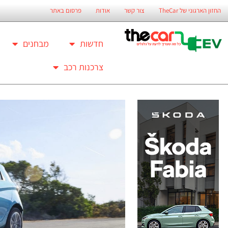
החזון הארגוני של TheCar
צור קשר
אודות
פרסום באתר
חדשות
מבחנים
צרכנות רכב