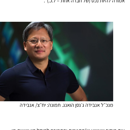
מורה להיות נכס (של חברה אחת – ל.כ.)״.
מנכ״ל אנבידה ג׳נסן הואנג. תמונה: יח״צ/ אנבידה