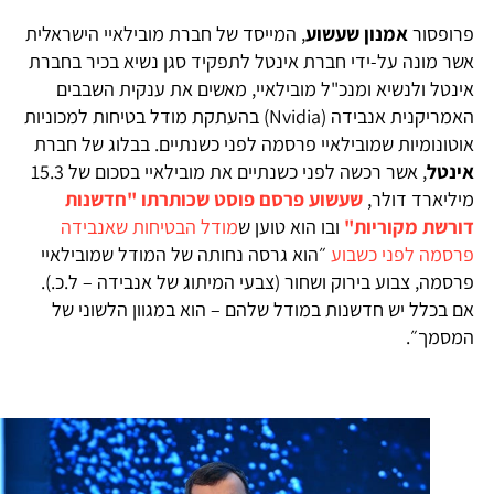
רופסור
אמנון שעשוע
, המייסד של חברת מובילאיי הישראלית
שר מונה על-ידי חברת אינטל לתפקיד סגן נשיא בכיר בחברת
ינטל ולנשיא ומנכ"ל מובילאיי, מאשים את ענקית השבבים
האמריקנית אנבידה (Nvidia) בהעתקת מודל בטיחות למכוניות
וטונומיות שמובילאיי פרסמה לפני כשנתיים. בבלוג של חברת
ינטל
, אשר רכשה לפני כשנתיים את מובילאיי בסכום של 15.3
יליארד דולר,
שעשוע פרסם פוסט שכותרתו "חדשנות
ורשת מקוריות"
ובו הוא טוען ש
מודל הבטיחות שאנבידה
רסמה לפני כשבוע
״הוא גרסה נחותה של המודל שמובילאיי
רסמה, צבוע בירוק ושחור (צבעי המיתוג של אנבידה – ל.כ.).
ם בכלל יש חדשנות במודל שלהם – הוא במגוון הלשוני של
מסמך״.