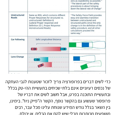
די לשים דברים בפרופורציה צריך לזכור שטענות לגבי העתקה
ל נכסים רעיוניים אינם בלתי שכיחים בתעשיית ההי-טק בכלל
בתעשיית התוכנה בפרט, אבל חשוב לשים את דבריו של
רופסור שעשוע גם בהקשר נוסף, הקשר ה"פייק ניוז". בימינו,
ין השאר בגלל גודש המידע שנוחת עלינו מכל עבר, רבים
ושפעים מכותרות מבלי שיש להם את הכלים, או יכולת,