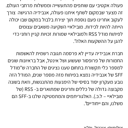
עולה אקטיבי עם שותפים מהתעשייה וממשלות מרחבי העולם.
ה מצער שבמקום לשתף איתנו פעולה, אנבידיה הרגישה צורך
עקוב אחרינו פעם נוספת תוך יצירת בלבול במקום שבו יכולה
ייתה להיות לכידות. מובילאיי השקיעה משאבים עצומים
לפיתוח מודל RSS ולמובילאיי שמורות זכויות קניין רוחני כדי
הגן על ההשקעות האלה".
ברת אנבידיה עדיין לא פרסמה תגובה רשמית להאשמות
חמורות של פרופסור שעשוע ושל אינטל, אבל בראיונות שונים
מספר כלי תקשורת בתחום טענו נציגים של החברה ש"מודל
SFF של אנבידיה נמצא בפיתוח מזה מספר שנים, המודל הזה
ובע מעקרון יסוד בסיסי של הימנעות מהתנגשות, וזאת בשונה
מקבוצה גדולה של כללים וחריגים שמתוארים ב- RSS (של
מובילאיי – ל.כ.). האלגוריתמים והמתמטיקה שלנו ב-SFF הם
שלנו, והם ייחודיים".
ילומים: אינטל, יח"צ