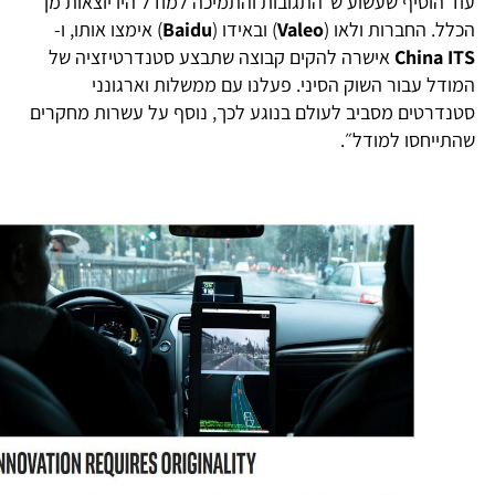
וד הוסיף שעשוע ש״התגובות והתמיכה למודל היו יוצאות מן
כלל. החברות ולאו (
Valeo
) ובאידו (
Baidu
) אימצו אותו, ו-
China IT
אישרה להקים קבוצה שתבצע סטנדרטיזציה של
מודל עבור השוק הסיני. פעלנו עם ממשלות וארגונני
טנדרטים מסביב לעולם בנוגע לכך, נוסף על עשרות מחקרים
התייחסו למודל״.