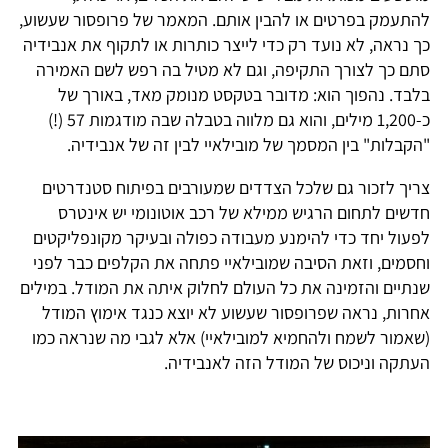
התעמק בפרטים או להבין אותם. המאמר של פרופסור שעשוע,
ך נראה, לא נועד רק כדי לייצר כותרות או לתקוף את אנבידיה
תם כך לצורך התקיפה, וגם לא מטיל בה רפש לשם האמירה
לבד. נהפוך הוא: מדובר בטקסט מנומק מאד, באורך של
כ-1,200 מילים, והוא גם מלווה בטבלה שבה מודגמות 57 (!)
הקבלות" בין המסמך של מובילאיי לבין זה של אנבידיה.
ריך לזכור גם שלכל הצדדים שמעורבים בפיתוח סטנדרטים
דשים לתחום הרגיש ממילא של רכב אוטונומי יש אינטרס
פעול יחד כדי להימנע מעבודה כפולה ובעיקר מקונפליקטים
חסמים, וזאת הסיבה שמובילאיי פתחה את הקלפים כבר לפני
נתיים והזמינה את כל העולם לחלוק איתה את המודל. במילים
חרות, נראה שפרופסור שעשוע לא יוצא כנגד אימוץ המודל
שאמור לשמח ולהחמיא למובילאיי) אלא לגבי מה שנראה כמו
עתקה וניכוס של המודל הזה לאנבידיה.