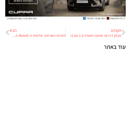
הקודם
הבא
מבחן דרכים: סוזוקי ויטארה 1.0 טורבו
למרות השריפה: אליפות ה-MotoE תצא לדרך בקיץ
וד באתר