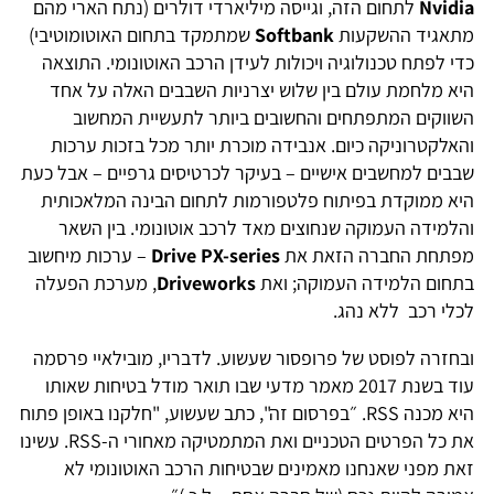
Nvidi
לתחום הזה, וגייסה מיליארדי דולרים (נתח הארי מהם
תאגיד ההשקעות
Softbank
שמתמקד בתחום האוטומוטיבי)
די לפתח טכנולוגיה ויכולות לעידן הרכב האוטונומי. התוצאה
יא מלחמת עולם בין שלוש יצרניות השבבים האלה על אחד
שווקים המתפתחים והחשובים ביותר לתעשיית המחשוב
האלקטרוניקה כיום. אנבידה מוכרת יותר מכל בזכות ערכות
בבים למחשבים אישיים – בעיקר לכרטיסים גרפיים – אבל כעת
יא ממוקדת בפיתוח פלטפורמות לתחום הבינה המלאכותית
הלמידה העמוקה שנחוצים מאד לרכב אוטונומי. בין השאר
פתחת החברה הזאת את
Drive PX-series
– ערכות מיחשוב
תחום הלמידה העמוקה; ואת
Driveworks
, מערכת הפעלה
כלי רכב ללא נהג.
בחזרה לפוסט של פרופסור שעשוע. לדבריו, מובילאיי פרסמה
עוד בשנת 2017 מאמר מדעי שבו תואר מודל בטיחות שאותו
היא מכנה RSS. ״בפרסום זה", כתב שעשוע, "חלקנו באופן פתוח
את כל הפרטים הטכניים ואת המתמטיקה מאחורי ה-RSS. עשינו
את מפני שאנחנו מאמינים שבטיחות הרכב האוטונומי לא