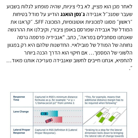
אחר מכן הוא מציין, לא בלי ציניות, שהיה מופתע לגלות בשבוע
עבר שמנכ״ל אנבידה
ג׳נסן הואנג
הודיע על מודל בטיחות
״ראשון״ מסוגו למכוניות אוטונומיות, המכונה SFF. ״קראנו את
מודל של אנבידה שפורסם באופן ציבורי, וקיבלנו את ההרגשה
אנחנו מסתכלים במראה״, כתב. "אנבידיה פרסמה גרסה
חותה של המודל של מובילאיי. החדשנות שלהם היא רק במגוון
לשוני של המסמך… אם חיקוי הוא הדרך הכנה ביותר
החמיא, אנחנו חייבים לחשוב שאנבידה מעריכה אותנו מאוד…
.