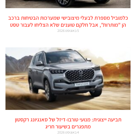
כלמוביל מספרת לבעלי מיצובישי שמערכות הבטיחות ברכב
הן "מותרות", אבל חלקם טוענים שלא הצליחו לעבור טסט
5 באוגוסט 2026
תביעה ייצוגית: מנועי טורבו-דיזל של סאנגיונג רקסטון
מתפגרים בשיעור חריג
4 באוגוסט 2026