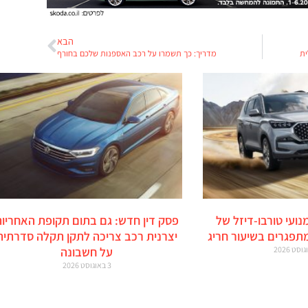
הבא
ית
מדריך: כך תשמרו על רכב האספנות שלכם בחורף
מנועי טורבו-דיזל של
פסק דין חדש: גם בתום תקופת האחריות
מתפגרים בשיעור חריג
יצרנית רכב צריכה לתקן תקלה סדרתית
על חשבונה
3 באוגוסט 2026