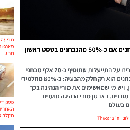
תביעה י
סאנגיונ
מה תועיל "התייעלות" הבוחנים אם כ-80% מהנבחנים בטסט ראשון
חריג
ההסתדרות ובוחני הנהיגה הכריזו על התייעלות שתוסיף כ-70 אלף מבחני
נהיגה בשנה. אבל מחסור במבחנים הוא רק חלק מהבעיה: כ-80% מתלמידי
 ויש מי שמאשימים את מורי הנהיגה בכך
כנים. בארגון מורי הנהיגה טוענים
פסק דין
ם בעולם
האחריות
תקלה ס
לום: יח״צ Thecar