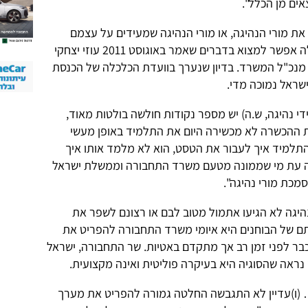
אים מן הכלל".
את מורי הנהיגה, או מורי הנהיגה שמעידים על עצמם
שהם בין הטובים בעולם? תשובה לשאלה אפשר למצוא בדברים שאמר באוגוסט 2011 עוזי יצחקי
 מנכ"ל המשרד. בדיון שנערך בוועדת הכלכלה של הכנסת
ישראל נמוכה מדי.
י נהיגה, ש.ה) יש מספר נקודות חולשה בולטות מאוד,
טת ההכשרה לא מכשירה היום את התלמיד באופן מעשי
למיד איך לעבור את הטסט, הוא לא מלמד אותו איך
אותה עת מי שממונה מטעם משרד התחבורה וממשלת ישראל
סמכת מורי נהיגה".
היגה לא הגיעו אתמול מטוב לבם או רצונם לשפר את
ם של הבוחנים היא איומי משרד התחבורה להפריט את
בר לפני זמן רב אך מתקדם באטיות. שר התחבורה, ישראל
ראה שהסוגיה היא בעיקרה פוליטית ואינה מקצועית.
(ו)עדיין לא התגבשה החלטה גמורה להפריט את מערך