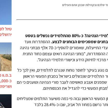
ד שלכם ובקהילות שבהן אתם פעילים
טיול לס
ירושלים
מה תועיל "התייעלות" הבוחנים לתלמידי הנהיגה? כ-80% מהתלמידים נכשלים בטסט
בחנים שמסכימים הבוחנים לבצע.
ההסתדרות וועד
בוחני הנהיגה הסכימו אתמול (ג') על צעדי התייעלות, שאמורים להוסיף כ-70 אלף מבחני נהיגה
 ההסתדרות, "בוחני הנהיגה רואים עצמם כחוד החנית
רכזי לחיזוק הידע וכישורי תלמידי הנהיגה".
נוגע בעיקר לחוסר נוחות שנגרם לתלמידים, ואין לכך כל
ב.מ.וו 
ור התלמידים שנכשלים בישראל במבחן המעשי הראשון
שמפנים אצבע מאשימה לעבר מורי הנהיגה וטוענים כי הם
ושריפה
למבחן המעשי כדי להגדיל את הכנסותיהם.
ן המעשי הראשון גבוה פי כמה משיעור התלמים שמצליחים
באותו מבחן. שיעור ההצלחה הגבוה ביותר נרשם במחוז תל אביב, שבו כ-28.4% בלבד