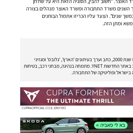
 האוצר. "חשוב להבין, הסוגיה הזאת היא על שולחן
ך השנים משרד התחבורה ומשרד האוצר מנהלים בצורה
משך שנים". הצעד עליו הכריזו אתמול הבוחנים
משא ומתן הזה.
עיתונאי רכב מאז שנת 2000, כתב וערך בעיתונים 'הארץ', 'גלובס' ומגזיני
'מוטו-מדיה'. כתב באתר החדשות YNET. מתמחה בנהיגה, מבחני רכב, בטיחות
בישראל ופוליטיקה של התחבורה.