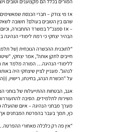
המורים בכלל הם מקצוענים וטובים ויוצ
אז מי צודק – חברי הכנסת שמאשימים 
– אז סמנכ"ל במשרד התחבורה, וכיום
הבהיר יצחקי כי רמת לימודי הנהיגה ב
"לתוכנית ההכשרה הנוכחית (של תלמיד
חייבים לתקן אותה", אמר יצחקי, "שי
ללימודי הנהיגה… המורה מלמד את הת
לנהוג". מעניין לציין שיצחקי היה ב
על "הכשרת הנהג, בחינתו, רישויו, (ו)ה
אגב, הבטחות ההתייעלות של בוחני הנ
השירות לתלמידים. הסיבה להתעוררות
מערך מבחני הנהיגה – איום שהועלה כ
כץ, תמך בעבר בהפרטת המבחנים אך נ
"אין פה רק כלכלה מאחורי ההפרטה… 