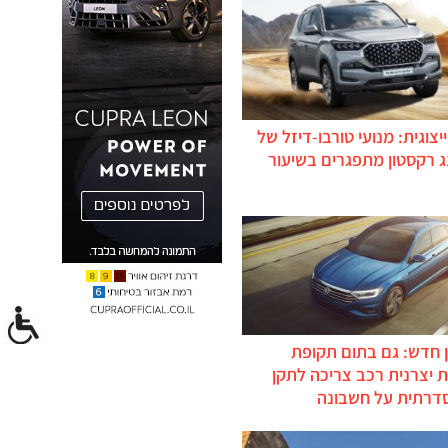
יצוגית: מנועי טורבו-דיזל של
ג רקסטון מתפגרים בשיעור
 חדש: גם בתום תקופת
 יצרנית רכב צריכה לתקן
דרתית על חשבונה