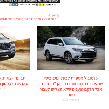
הקודם
סיטרואן רצינית: מחזירה את מהארי בגרסה חשמל
כלמוביל מספרת לבעלי מיצובישי
תביעה ייצוגית: 
שמערכות הבטיחות ברכב הן "מותרות",
סאנגיונג רקסטון 
אבל חלקם טוענים שלא הצליחו לעבור
4 באוגוסט 2026
טסט
5 באוגוסט 2026