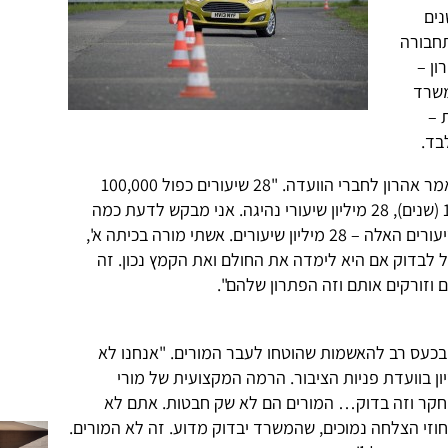
נים
תחבורה
ון –
משרד
 –
בד.
"אני הולך 10 שנים אחורה, לא יותר", אמר אהרון לחברי הוועדה. "28 שיעורים כפול 100,000
תלמידים בשנה, זה 2.8 מיליון, כפול 10 (שנים), 28 מיליון שיעורי נהיגה. אני מבקש לדעת כמה
פיקוחים בוצעו על מורי הנהיגה על השיעורים האלה – 28 מיליון שיעורים. אשתי מורה בכיתה א',
 לבדוק אם היא לימדה את החולם ואת הקמץ נכון. זה
 וזורקים אותם וזה הפתרון שלהם".
גיב בכעס רב להאשמות שהוטחו לעבר המורים. "אנחנו לא
ון בוועדת פניות הציבור. הרמה המקצועית של מורי
במחקר וזה בדוק… המורים הם לא שק חבטות. אתם לא
וזי הצלחה נמוכים, שהמשרד יבדוק מדוע. זה לא המורים.