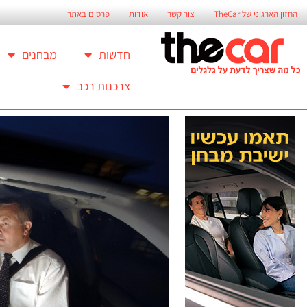
החזון הארגוני של TheCar
צור קשר
אודות
פרסום באתר
חדשות
מבחנים
צרכנות רכב