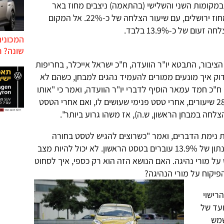
מקומות השני והשלישי (בהתאמה) ניצבים מחוז באר
שבע, עם שיעור הצלחה של 24.9%, ומחוז ירושלים, עם שיעור הצלחה של כ-22%. אל המקום
ם של כ-13.9% בלבד.
המכונית
שונה? ח
הציבור, התבטא יו"ר הוועדה, ח"כ ישראל אייכלר, בחריפות
דוק איך מונעים ממורים להעמיד נהגים למבחן, כשהם לא
ח"כ חמד עמאר הוסיף לדברי יו"ר הוועדה, ואמר כי "אותו
(תלמיד) שמעלים לטסט ראשון, אחרי 28 שיעורים, אחרי טסט פנימי שעושים לו, ואם אחרי הטסט
 נימת הדברים, ואמר "כשרוצים להגיש לטסט בחורה
צעירה או בחור צעיר, לא יכול להיות שנתון של 13.9% עוברים בטסט הראשון. לא יכול להיות מצב
על מורי נהיגה. האם הנושא הזה הוא רק כספי, איך לסחוט
יקוח על מורי הנהיגה?
רישוי
ועד של
שמש