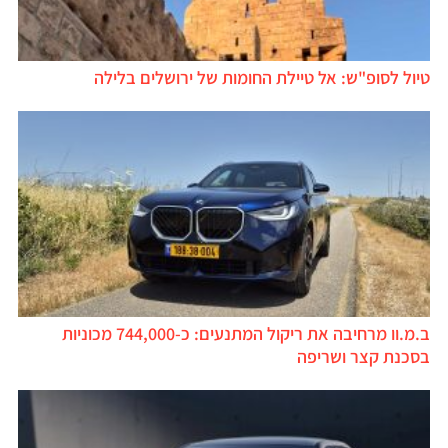
טיול לסופ"ש: אל טיילת החומות של ירושלים בלילה
ב.מ.וו מרחיבה את ריקול המתנעים: כ-744,000 מכוניות
בסכנת קצר ושריפה