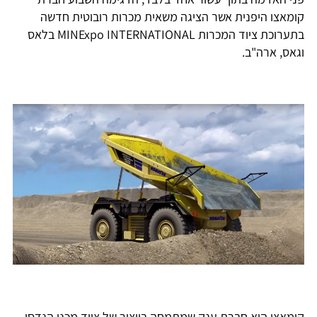
קומאצו היפנית אשר הציגה משאית מכרות רובוטית חדשה
בתערוכת ציוד המכרות MINExpo INTERNATIONAL בלאס
וגאס, ארה"ב.
קומאצו היא חברת ענק שמתמחה בייצור של ציוד מכני הנדסי,