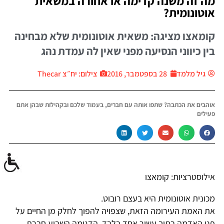
מה זה משנה קדימה או אחורה במשאית
אוטונומית?
קומאצו מציגה: משאית אוטונומית שלא מבחינה
בין כיווני הנסיעה מפני שאין לה עמדת נהג
גיל מלמד
28 בספטמבר, 2016
צילום: יח״צ Thecar
אוהבים את הכתבה? שתפו אותה עם חברים, בעמוד שלכם ובקהילות שבהן אתם
פעילים
אילוסטרציות: קומאצו
מכונית אוטונומית היא בעצם רובוט.
את האמת העירומה הזאת, שצפויה להפוך לחלק מן החיים על
פני האדמה בתוך עשור אחד בלבד, הדגימה השבוע חברת