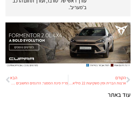
עורך ראשי של 'טורבו', ועורך תחום הרכב
ב'מעריב'.
הקודם
הבא
ארצות הברית וסין משקיעות 22 מיליארד דולרים בשנה בסבסוד דלק מזהם
פריז פינת המסגר: הדגמים החשובים לשוק הישראלי
עוד באתר