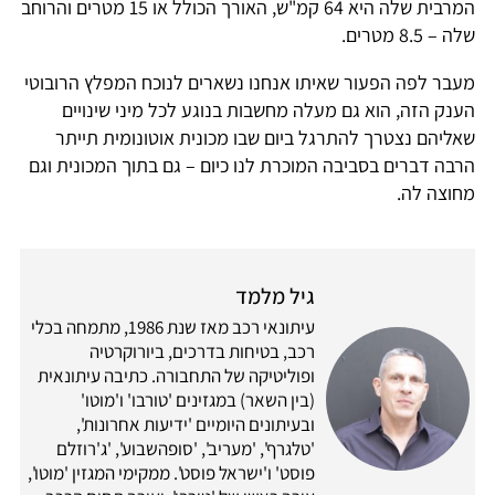
המרבית שלה היא 64 קמ"ש, האורך הכולל או 15 מטרים והרוחב
שלה – 8.5 מטרים.
מעבר לפה הפעור שאיתו אנחנו נשארים לנוכח המפלץ הרובוטי
הענק הזה, הוא גם מעלה מחשבות בנוגע לכל מיני שינויים
שאליהם נצטרך להתרגל ביום שבו מכונית אוטונומית תייתר
הרבה דברים בסביבה המוכרת לנו כיום – גם בתוך המכונית וגם
מחוצה לה.
גיל מלמד
עיתונאי רכב מאז שנת 1986, מתמחה בכלי
רכב, בטיחות בדרכים, ביורוקרטיה
ופוליטיקה של התחבורה. כתיבה עיתונאית
(בין השאר) במגזינים 'טורבו' ו'מוטו'
ובעיתונים היומיים 'ידיעות אחרונות',
'טלגרף', 'מעריב', 'סופהשבוע', 'ג'רוזלם
פוסט' ו'ישראל פוסט'. ממקימי המגזין 'מוטו',