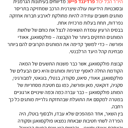
היו"ר הכל יכול
פרדיננד פייש
: מדיווחים בעיתונות הגרמנית
ובסוכנויות הידיעות עולה שיצרנית הרכב שמחזיקה בתריסר
מותגים חשובים עתידה להיות מחולקת לארבע חברות אחזקה
נפרדות, תחת בעלות מרכזית אחת.
בבסיס הרעיון עומדת השאיפה לנצל את כוחם של שלושת
המותגים החזקים ביותר של הקבוצה – פולקסוואגן, אאודי
ופורשה – כדי למשוך קדימה את המותגים הקרובים להם ביותר
מבחינת קהל היעד הרלבנטי.
קבוצת פולקסוואגן, אשר כבר משנות התשעים של המאה
הקודמת החלה לאסוף יצרניות ומותגים והיא כיום הבעלים של
פולקסוואגן, אאודי, סיאט, סקודה, בנטלי, בוגאטי, למבורגיני,
סקניה, דוקאטי, מאן ופורשה, כמו גם חטיבת מסחריות של
המותג פולקסוואגן – כבר עברה כמה וכמה שינויים ארגוניים
במטרה למקסם את התועלת שבהחזקת גלריית מותגים כל כך
רחבה.
בין השאר, אחד המהפכים שלא עבדו, ולבסוף בוטלו, היה
הפרדה לשתי חטיבות שבאחת נמצאו פולקסוואגן וסקודה
ובאחרת אאודי וסיאט – והרושם הוא שגם הפעם הרציונל