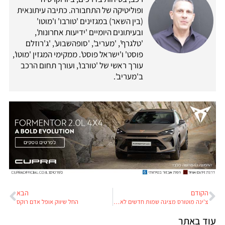
ופוליטיקה של התחבורה. כתיבה עיתונאית
(בין השאר) במגזינים 'טורבו' ו'מוטו'
ובעיתונים היומיים 'ידיעות אחרונות',
'טלגרף', 'מעריב', 'סופהשבוע', 'ג'רוזלם
פוסט' ו'ישראל פוסט'. ממקימי המגזין 'מוטו',
עורך ראשי של 'טורבו', ועורך תחום הרכב
ב'מעריב'.
הקודם
הבא
צ'ינה מוטורס מציגה שמות חדשים לאוטובוסים
החל שיווק אופל אדם רוקס
עוד באתר