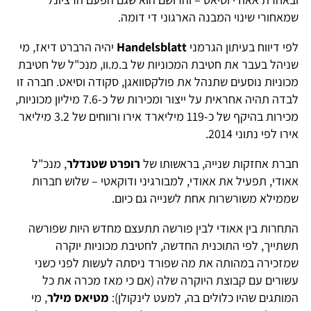
שמאחורי שינוי המבנה הארגוני די דומה.
לפי דיווח בעיתון הגרמני
Handelsblatt
יהיה הרברט דיאז, מי
שניהל בעבר את חטיבת המכוניות של ב.מ.וו, מנכ"ל של חטיבת
מכוניות נוסעים שתנהל את פולקסוואגן, סקודה וסיאט. חברה זו
לבדה תהיה אחראית על ייצור ומכירות של כ-7.6 מיליון מכוניות,
מכירות בהיקף של כ-119 מיליארד אירו ורווחים של 3.2 מיליאר
אירו לפי נתוני 2014.
חברת אחזקות שנייה, בראשותו של
רופרט שטנדלר
, מנכ"ל
אאודי, תפעיל את אאודי, למבורגיני ודוקאטי – שלוש חברות
שממילא משורשרות אחת לשנייה גם כיום.
התחרות בין אאודי לבין פורשה תתעצם מחדש היות שפורשה
תשתייך, לפי התוכנית החדשה, לחטיבת מכוניות יוקרה
שמזכירה במהותה את מה שפורד ניסתה לעשות לפני כשני
עשורים עם קבוצת היוקרה שלה (אם כי מאז מכרה את כל
המותגים שהיו כלולים בה, למעט לינקולן):
מטיאס מילר
, מי