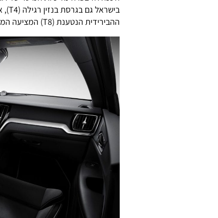
בישרא
ההבירידית הנטענת (T8) המציעה המון כוח ואבזור במחיר תחרותי מאד לסגמנט.