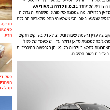
ה השוודית המתחרה ב
ב.מ.וו סדרה 3
,
אאודי A4
הסדאן הגדולות, מה שמכונה מקומותינו משפחתיות גדולות
מנטים שנפגעו באופן הכי משמעותי מהפופולאריות ההולכת
תביעה י
סאנגיונ
חריג
בוצה עדין נרשמת יציבות וביקוש, לא רק בשווקים חזקים
ישראל בה למכונית סדאן גדולה עדין יש מעמד של סמל
חרונות להמשיך ולהיות רלוונטי הן הגרסאות ההיברידיות
אדיבות רשות המיסים.
פסק דין
האחריות
תקלה ס