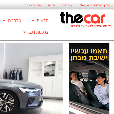
החזון הארגוני של TheCar
צור קשר
אודות
פרסום באתר
חדשות
מבחנים
צרכנות רכב