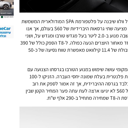
וולוו S60 החדשה היא הדגם האחרון של וולוו שיבנה על פלטפורמת SPA המודולארית המשמשת
גם את דגמי סדרה 90 ואת XC60. וולוו מציעה שתי גרסאות היברידיות של S60 בעולם, אך אנו
מקבלים את גרסת ה-T8 החזקה בהן, שבה מנוע ב-2.0 ליטר בעל מגדש טורבו ומגדש על, ושני
מנועים חשמליים, האחד מלפנים והאחד מאחור היוצרים הנעה כפולה. ל-T8 הספק כולל של 390
כ"ס וכ-65 קג"מ, וסוללת ליתיום יון בקיבולת של 11.4 קילוואט מאפשרת טווח נסיעה של כ-50
יצע המקומי עושה שימוש במנוע הטורבו בגרסתו הצנועה עם
190 כ"ס ואותה תיבת הילוכים אוטומטית פלנטרית בעלת שמונה יחסי העברה. הזניקו ל-100
סה זו אורך 7.1 שניות במקום 4.6 בלבד בגרסה ההיברידית, אך זה אמור לספק את רוב
הלקוחות. גרסאות בנזין חזקות יותר של S60 לא יגיעו ארצה לעת עתה פער המחיר הקטן שבין