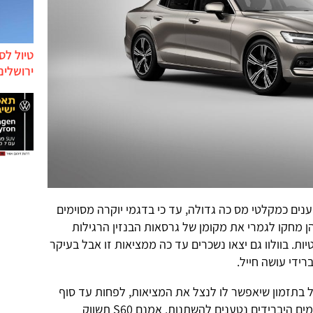
טיול לס
ירושלים
ים כמקלטי מס כה גדולה, עד כי בדגמי יוקרה מסוימים
ן מחקו לגמרי את מקומן של גרסאות הבנזין הרגילות
ות. בוולוו גם יצאו נשכרים עד כה ממציאות זו אבל בעיקר
 בתזמון שיאפשר לו לנצל את המציאות, לפחות עד סוף
השנה אז צפויה מדיניות המיסוי על דגמים היברידים נטענים להשתנות. אמנם S60 תשווק