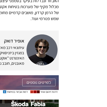
האבזור ונבדלות בעיקר בסממני עיצוב 
שמש פנורמי ועוד.
אופיר דואק
במגזין ביזניסווי
האינטרנט "אוקטן 
מאובנים, חובב נ