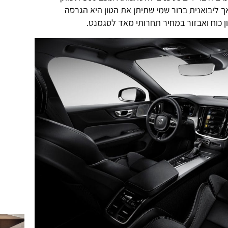
ל גם בגרסת בנזין רגילה (T4), אך ליבואנית ברור שמי שתיתן את הטון היא הגרסה