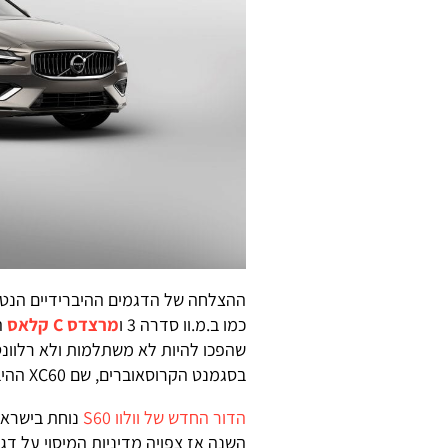
ההצלחה של הדגמים ההיברידיים הנטענ
כמו ב.מ.וו סדרה 3 ו
מרצדס C קלאס
ה
שהפכו להיות לא משתלמות ולא רלוונטי
בסגמנט הקרוסאוברים, שם XC60 ההיברידי עושה חייל.
הדור החדש של וולוו S60
נוחת בישראל