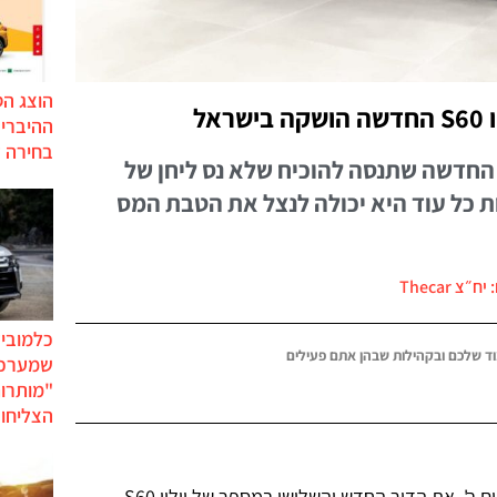
הוצג ה
אל
בחירה 
ולוו משיקה בישראל את S60 החדשה שתנסה להוכיח שלא נס ליחן של
ת כל עוד היא יכולה לנצל את הטבת המס
ח״צ Thecar
כלמוביל
ד שלכם ובקהילות שבהן אתם פעילים
שמערכו
"מותרו
הצליחו 
חברת 'מאיר' השיקה בישראל הבוקר, יום ב', את הדור החדש והשלישי במספר של וולוו S60 –