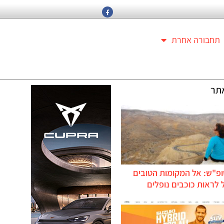
תחבורה אחרת
תר
ופ"ש: אל המקומות הטובים
לראות כוכבים נופלים