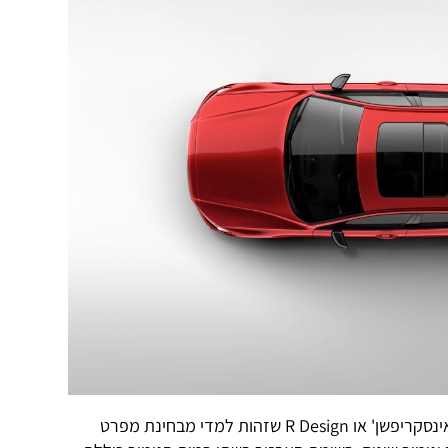
שתי הגרסאות מגיעות ברמות אבזור 'אינסקריפשן' או R Design שזהות למדי מבחינת מפרט