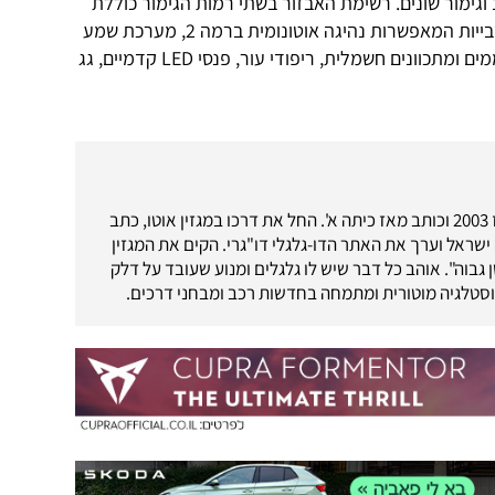
וגימור שונים. רשימת האבזור בשתי רמות הגימור כוללת
מכלול מקיף של מערכות בטיחות אקטבייות המאפשרות נהיגה אוטונומית ברמה 2, מערכת שמע
של הרמן קרדון, מושבים קדמיים מחוממים ומתכוונים חשמלית, ריפודי עור, פנסי LED קדמיים, גג
עיתונאי רכב מאז 2003 וכותב מאז כיתה א'. החל את דרכו במגזין אוטו, כתב
ק ישראל וערך את האתר הדו-גלגלי דו"גרי. הקים את המגזין
גבוה". אוהב כל דבר שיש לו גלגלים ומנוע שעובד על דלק
וסטלגיה מוטורית ומתמחה בחדשות רכב ומבחני דרכים.