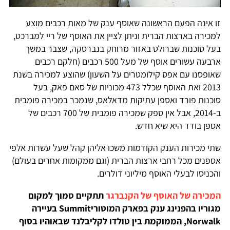
זו אינה הפעם הראשונה שאוסף ענק של מאות רכבים מוצע
למכירה בארצות הברית וניתן לציין את האוסף של ריי למברכט,
בעל סוכנות שברולט באזור מרוחק בנברסקה, שצבר במשך
ארבעה עשורים אוסף של מעל 500 רכבים (חלקם רכבים
שאופסנו עם אפס קילומטרים על השעון) שהוצע למכירה בשנת
2013 ואת האוסף שכלל 473 מכוניות של סאם פאק, בעל
סוכנות פורד ואספן עתיקות מדאלאס, שנמכר במכירה פומבית
ב-2014, אבל אין ספק שמכירה פומבית של 700 רכבים של
אספן בודד היא שיא חדש.
שתי מכירות הענק הקודמות משכו אליהן קהל שעל עשרות אלפי
אספנים מכל רחבי ארצות הברית (וגם ממקומות אחרים בעולם)
והכניסו לבעלי האוסף מיליוני דולרים.
המכירה של האוסף של הקנברגר
תתקיים סמוך למקום
מגוריו בהפנינג ענק בפארק המוטוריSummit בעיירה
Norwalk, הממוקמת בין טולדו לקליבלנד שבאוהיו בסוף