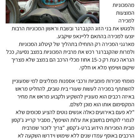
מהמכוניות
המוצעות
למכירה
ולפגוש את בני הזוג הקנברגר ובשבת וראשון המכוניות הרבות
יוצעו למכירה בהתאם לליינאפ שיקבע.
מארגני המכירה רק התחילו בתהליך של קיטלוג המכוניות
ולמרות שהקנברגר רכש את מרבית המכוניות במצב נסיעה, ככל
הנראה כעת רק כ-15 אחוז מכלי הרכב הם במצב שלא מצריך
שיקום ושיפוץ מלא או חלקי.
מומחי מכירות פומביות ורכבי אספנות ממליצים למי שמעוניין
להשתתף במכירה לעשות שעורי בית טובים, להחליט מראש
באיזה רכבים הוא מעוניין להשקיע ולקבוע מראש את מחיר
המקסימום אותו הוא מוכן לשלם.
"לא פעם באירועים כאלה אנשים נוטים להציע סכומים שלא
לגמרי לוקחים בחשבון את עלות השיפוץ", מסביר קרייג ג'קסון
מבית המכירות הידוע ברט-ג'קסון. "צריך לזכור שמרבית
הרכבים באוסף עמדו שנים ללא שימוש וידרשו השקעה לא