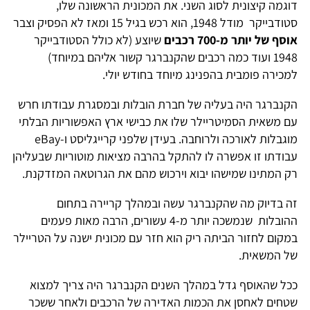
דוגמה קיצונית לסוג השני. את המכונית הראשונה שלו,
סטודבייקר מודל 1948, הוא רכש בגיל 15 ומאז לא הפסיק וצבר
אוסף של יותר מ-700 רכבים
שיוצע (לא כולל הסטודבייקר
1948 ועוד כמה רכבים שהקנברגר קשור אליהם במיוחד)
למכירה פומבית בהפנינג מיוחד בחודש יולי.
הקנברגר היה בעליה של חברת הובלות ובמסגרת עבודתו חרש
עם משאית הסמיטריילר שלו את כבישי ארץ האפשוריות הבלתי
מוגבלות לאורכה ולרוחבה. בעידן שלפני קרייגליסט ו-eBay
עבודתו זו אפשרה לו להתקל בהרבה מציאות מוטוריות שבעליהן
רק המתינו שמישהו יבוא וירכוש מהם את הגרוטאה המזדקנת.
זה בדיוק מה שהקנברגר עשה ובמהלך קריירה בתחום
ההובלות שנמשכה יותר מ-4 עשורים, הרבה מאות פעמים
במקום לחזור הביתה ריק הוא חזר עם מכונית ישנה על הטריילר
של המשאית.
ככל שהאוסף גדל במהלך השנים הקנברגר היה צריך למצוא
שטחים לאחסן את הכמות האדירה של הרכבים ולאחר ששכר