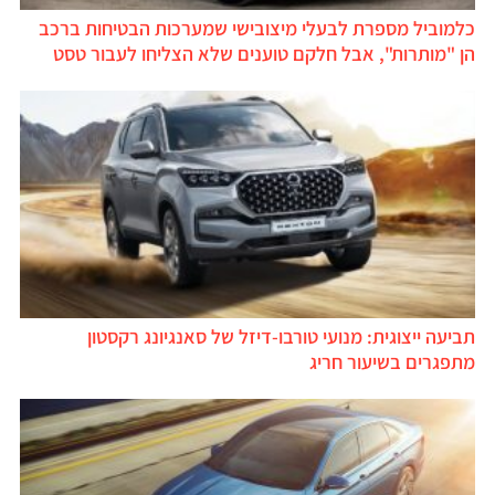
כלמוביל מספרת לבעלי מיצובישי שמערכות הבטיחות ברכב
הן "מותרות", אבל חלקם טוענים שלא הצליחו לעבור טסט
תביעה ייצוגית: מנועי טורבו-דיזל של סאנגיונג רקסטון
מתפגרים בשיעור חריג