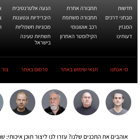
חדשות
תחבורה אחרת
הנעה אלטרנטיבית
א
מבחני דרכים
תחבורה משתפת
היברידיות ונטענות
צ
המגזין
רכב אוטונומי
מכוניות חשמליות
ת
דעותינו
הקילומטר האחרון
תשתיות טעינה
בישראל
מי אנחנו
תנאי שימוש באתר
פרסום באתר
צור 
אוהבים את התכנים שלנו? עזרו לנו ליצור תוכן איכותי: