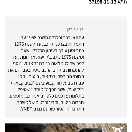
ת"א 37198-11-13
בני ברק
עתונאי רכב וכלכלה משנת 1968 עם
התמחות בצרכנות רכב. עד לשנת 1975
כתב וסגן עורך בעיתון הכלכלי 'שער',
ומשנת 1975 כתב ב'ידיעות אחרונות', עד
לפרישה לגימלאות בנובמבר 2013. נוסף
להתמחות בתחום הרכב כיסה בעבר גם את
תחומי הבורסה, בנקאות, ביטוח ויחסי
עבודה. בעל טור קבוע בשם "נציב קבילות"
ב'ידיעות', אשר הפך ל"מוסד " שטיפל
בתלונות צרכנים כלפי יבואני רכב, מוסכים,
חברות ביטוח, והבירוקרטיה של משרד
התחבורה. הטור פורסם גם ב-YNET.