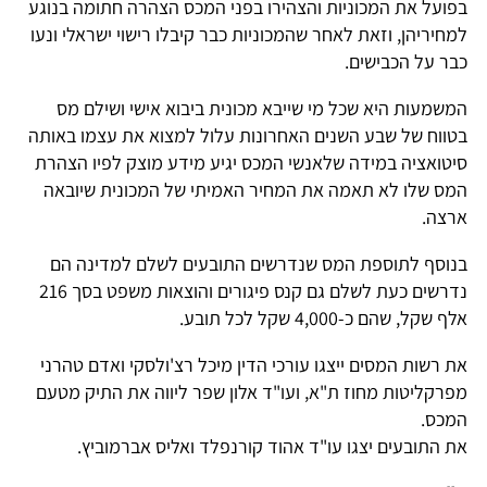
בפועל את המכוניות והצהירו בפני המכס הצהרה חתומה בנוגע
למחיריהן, וזאת לאחר שהמכוניות כבר קיבלו רישוי ישראלי ונעו
כבר על הכבישים.
המשמעות היא שכל מי שייבא מכונית ביבוא אישי ושילם מס
בטווח של שבע השנים האחרונות עלול למצוא את עצמו באותה
סיטואציה במידה שלאנשי המכס יגיע מידע מוצק לפיו הצהרת
המס שלו לא תאמה את המחיר האמיתי של המכונית שיובאה
ארצה.
בנוסף לתוספת המס שנדרשים התובעים לשלם למדינה הם
נדרשים כעת לשלם גם קנס פיגורים והוצאות משפט בסך 216
אלף שקל, שהם כ-4,000 שקל לכל תובע.
את רשות המסים ייצגו עורכי הדין מיכל רצ'ולסקי ואדם טהרני
מפרקליטות מחוז ת"א, ועו"ד אלון שפר ליווה את התיק מטעם
המכס.
את התובעים יצגו עו"ד אהוד קורנפלד ואליס אברמוביץ.