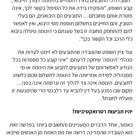
"העובדה כי התובעים בחרו להסתייע בהינומה לצורך הייבוא",
קבע השופט, "והפקידו בידה את כל הטיפול בקשר לכך, אינה
פוטרת אותם מחובתם… התובעים הם היבואנים, הם בעלי
הטובין, והם החייבים בתשלום תוספת מסי היבוא, ואין לאפשר
להם להתחמק מחובה זו בשל טענתם כי הינומה טיפלה ביבוא
כלי הרכב וכל הקשור בכך".
עוד ציין השופט שהעובדה שהתובעים לא זימנו לעדות את
מנהלי 'הינומה' שיחקה לרעתם: "איני קובע כל מסמרות בכל
הנודע לאפשרותם של התובעים לתבוע את הינומה או מי
ממנהליה למידת אחריותה של הינומה לתשלום סכום כלשהו
לתובעים. הינומה אינה צד להליך זה וגרסתה אינה בפני…
מקום שבו נמנע בעל דין להביא עד רלבנטי הרי שהימנעות זו
פועלת לחובתו".
יהיו תביעות רטרואקטיביות?
כאמור, אחד הדברים המעניינים והחשובים ביותר בפרשה זאת
הוא העובדה שהמדינה דרשה את מס האמת מן האנשים שייבאו