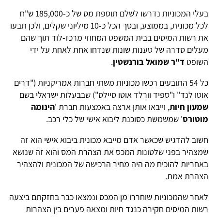
בעלי המכוניות נדרשו לשלם תוספת מס של כ-185,000 ש"ח
לכל מכונית, בממוצע, ובסך הכל כ-10 מיליוני שקלים, ולכן תבעו
את רשות המיסים בבית המשפט המחוזי מרכז-לוד תוך שהם
מעלים סדרה של טענות שונות שנדחו אחת לאחת על ידי
השופט
ד"ר שמואל בורנשטין
.
כל 54 התובעים רכשו מכוניות משתי חברות אמריקניות ("דרים
אוטו לנד" ו"ספיד וורלד אוטו סיילס") שבבעלות ישראלי בשם
שמעון חיות
, וייבאו אותן ארצה באמצעות חברת '
הינומה
מוטורס
' שמשמשת כסוכנת ליבוא אישי של כלי רכב.
חשוב להדגיש שכאשר אדם מייבא מכונית ביבוא אישי הוא זה
שמצהיר בפני שלטונות המכס את הצהרת המס והוא זה שנושא
באחריות להוכיח מה היה מחיר הרכישה של המכונית ולהצהיר
הצהרת אמת.
לאחר שהמכוניות שוחררו מן המכס ונמצאו כבר בחזקתם ביצעה
רשות המיסים חקירה כנגד חיות ומצאה פערים בין הצהרות