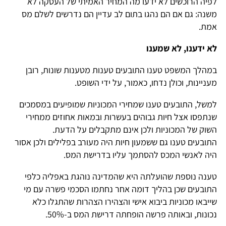
לפיה הרוכשים לא ידעו מה המחיר האמיתי של העסקה לא
משנה: גם אם הם נהגו בתום לב עדיין הם נדרשים לשלם מס
אמת.
לא ידענו, לא שמענו
במהלך המשפט טענו התובעים טענות מטענות שונות, רובן
מעניינות, וכולן נדחו, כאמור, על ידי השופט.
למשל, התובעים טענו שמחירי המכוניות שמופיעים במסמכים
שנתפסו אצל חיות גבוהים בעשרות ובמאות אחוזים ממחירי
השוק של המכוניות ולכן אינם מתקבלים על הדעת.
התובעים טענו גם ששמעון חיות היה מעורב בפלילים ולכן אסור
היה לאנשי המכס להסתמך עליו בדרישת המס.
טענה נוספת שהועלתה היא שהמדינה נוהגת באפליה כלפי
התובעים שכן בהליך דומה אחר נחתמו הסכמי פשרה עם מי
שייבאו מכוניות ביבוא אישי והצהירו הצהרות שהתגלו כלא
נכונות, ובאותה פרשה הופחתה דרישת המס ב-50%.