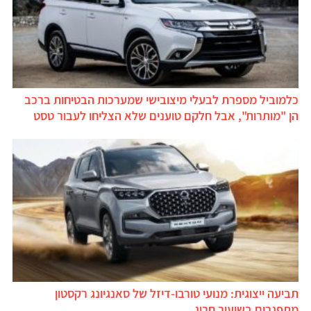
כלמוביל מספרת לבעלי מיצובישי שמערכות הבטיחות ברכב
הן "מותרות", אבל חלקם טוענים שלא הצליחו לעבור טסט
תביעה ייצוגית: מנועי טורבו-דיזל של סאנגיונג רקסטון
מתפגרים בשיעור חריג