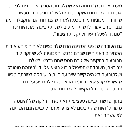
טענה אחרת שנדחתה היא ששלטונות המכס היו חייבים לגלות
את דבר הצהרתם השקרית כביכול של הרוכשים ברגע שבו
שוחררו המכוניות מן המכס, ולאחר שהצהרותיהם התקבלו והמס
נגבה מהם אסור לרשות המיסים לשנות קביעה זאת היות שזה
"מנוגד לשכל הישר ולתקנות הציבור".
גם העובדה שנציגי המדינה הודו שלרוכשים לא היה מידע אודות
המחירים האמיתיים שבהם נרכשו המכוניות לא שיחקה לידי
התובעים בהקשר של גובה המס שהם נדרשו לשלם.
עם זאת, העובדה שהטיפול ביבוא בוצע על-ידי 'הינומה מוטורס'
ושלתובעים לא היה קשר ישיר עם חיות כן שיחקה לטובתם מכיוון
שהשופט קבע שאין בחומר הראיות כדי להצביע על זדון
בהתנהגותם בכל הקשור להצהרותיהם.
בתוך פרשת תביעה ספציפית זאת נעדר חלקה של 'הינומה
מוטורס' היות שהתובעים לא צרפו אותה לתביעה וגם המדינה
לא עשתה זאת.