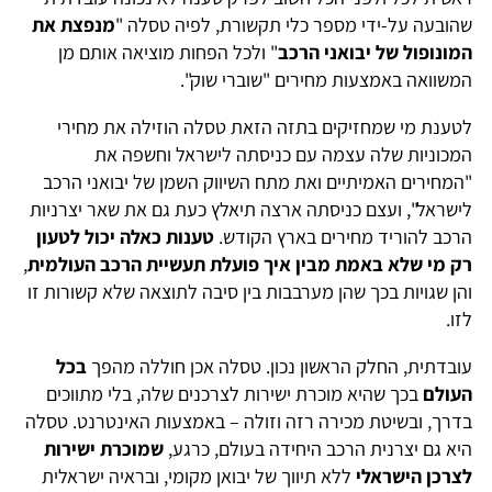
שהובעה על-ידי מספר כלי תקשורת, לפיה טסלה "
מנפצת את
המונופול של יבואני הרכב
" ולכל הפחות מוציאה אותם מן
המשוואה באמצעות מחירים "שוברי שוק".
לטענת מי שמחזיקים בתזה הזאת טסלה הוזילה את מחירי
המכוניות שלה עצמה עם כניסתה לישראל וחשפה את
"המחירים האמיתיים ואת מתח השיווק השמן של יבואני הרכב
לישראל", ועצם כניסתה ארצה תיאלץ כעת גם את שאר יצרניות
הרכב להוריד מחירים בארץ הקודש.
טענות כאלה יכול לטעון
רק מי שלא באמת מבין איך פועלת תעשיית הרכב העולמית
,
והן שגויות בכך שהן מערבבות בין סיבה לתוצאה שלא קשורות זו
לזו.
עובדתית, החלק הראשון נכון. טסלה אכן חוללה מהפך
בכל
העולם
בכך שהיא מוכרת ישירות לצרכנים שלה, בלי מתווכים
בדרך, ובשיטת מכירה רזה וזולה – באמצעות האינטרנט. טסלה
היא גם יצרנית הרכב היחידה בעולם, כרגע,
שמוכרת ישירות
לצרכן הישראלי
ללא תיווך של יבואן מקומי, ובראיה ישראלית