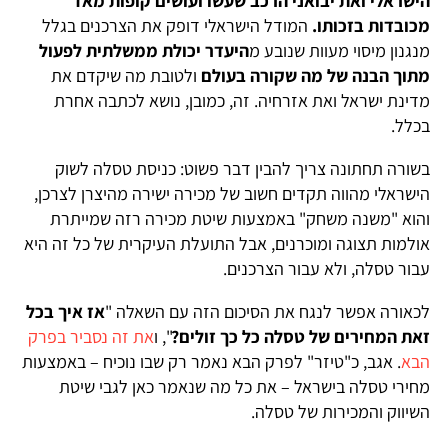
הישראלי ואת יבואני הרכב שעשו ועושים קופות מאד
מכובדות בזכותו.
המודל הישראלי דופק את הצרכנים בגלל
מנגנון מיסוי מעוות שנובע מ
היעדר יכולת ממשלתית לפעול
מתוך הבנה של מה שקורה בעולם
ולטובת מה שיקדם את
מדינת ישראל ואת אזרחיה. זה, כמובן, נושא לכתבה אחרת
בכלל.
בשורה תחתונה צריך להבין דבר פשוט: כניסת טסלה לשוק
הישראלי מהווה תקדים חשוב של מכירה ישירה מהיצרן לצרכן,
והוא "משנה משחק" באמצעות שיטת מכירה רזה שמייתרת
אולמות תצוגה ומוכרנים, אבל התועלת העיקרית של כל זה היא
עבור טסלה, ולא עבור הצרכנים.
לכאורה אפשר לנגח את הסיכום הזה עם השאלה "
אז איך בכל
זאת המחירים של טסלה כל כך זולים?
", ו
את זה נסביר בפרק
הבא
. אגב, כ"טיזר" לפרק הבא נאמר רק שבו נוכיח – באמצעות
מחירי טסלה בישראל – את כל מה שנאמר כאן לגבי שיטת
השיווק והמכירות של טסלה.