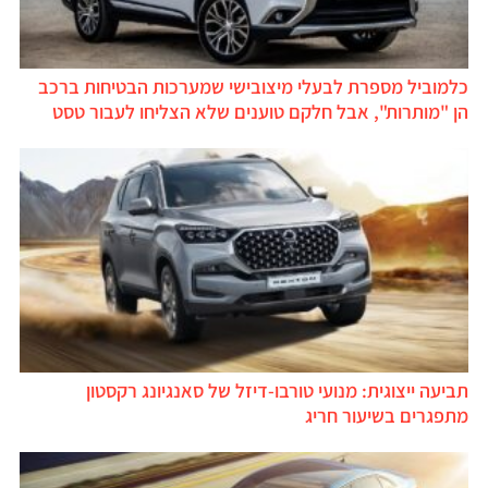
כלמוביל מספרת לבעלי מיצובישי שמערכות הבטיחות ברכב
הן "מותרות", אבל חלקם טוענים שלא הצליחו לעבור טסט
תביעה ייצוגית: מנועי טורבו-דיזל של סאנגיונג רקסטון
מתפגרים בשיעור חריג