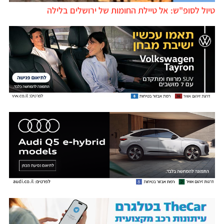
טיול לסופ"ש: אל טיילת החומות של ירושלים בלילה