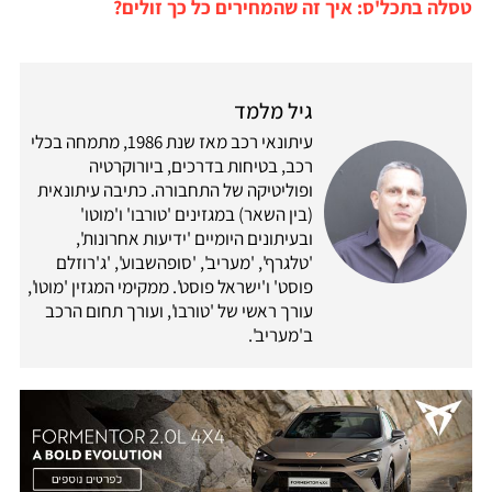
טסלה בתכל'ס: איך זה שהמחירים כל כך זולים?
גיל מלמד
עיתונאי רכב מאז שנת 1986, מתמחה בכלי
רכב, בטיחות בדרכים, ביורוקרטיה
ופוליטיקה של התחבורה. כתיבה עיתונאית
(בין השאר) במגזינים 'טורבו' ו'מוטו'
ובעיתונים היומיים 'ידיעות אחרונות',
'טלגרף', 'מעריב', 'סופהשבוע', 'ג'רוזלם
פוסט' ו'ישראל פוסט'. ממקימי המגזין 'מוטו',
עורך ראשי של 'טורבו', ועורך תחום הרכב
ב'מעריב'.