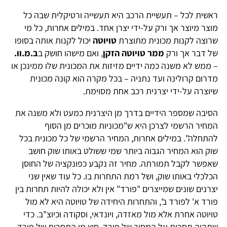
ראשית לכל – תעשיית הרכב היא תעשייה ורטיקלית שבה כל
מוצר מיוצר אך ורק על-ידי יצרן אחד. במילים אחרות, כל מי
שרוצה לקנות מכונית מתוצרת
טויוטה
יכול לקנות אותה בסופו
של דבר אך ורק
ממר טויוטה הזקן
, ואם מישהו חושק ב
ב.מ.וו.
– ממש לא משנה כמה ידיים מזיזות את המכונית שלו ממינכן או
מדרום קרולינה ועד נתניה – בכל מקרה הוא קונה מכונית
שיוצרה על-ידי יצרנית רכב אחת מסוימת.
הסיבה שמספר הידיים בדרך מן היצרנית כמעט ולא משנה את
המחיר הרשמי לצרכן היא ש"מכוניות מוכרים מן הסוף
להתחלה". במילים אחרות, המחיר הרשמי של כל מכונית בכל
שוק הוא המחיר הגבוה ביותר שמי ששולט באותו שוק חושב
שאפשר לקבל תמורתה. מחיר זה נקבע כפונקציה של החוסן
הכלכלי באותו שוק, ושל רמת התחרות בו. כל עוד שאין שני
יצרנים שונים שמייצרים "פורד" אין ולא יכולה להיות תחרות בין
פורד א' לפורד ב', והתחרות היחידה של טויוטה היא לא מול
טויוטה אחרת אלא מול מאזדה, ויונדאי, וסקודה וכיוצ"ב. כדי
שתהיה תחרות על המחיר של פורד, חוץ מן התחרות של פורד