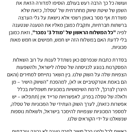
ועושה כל כך הרבה רעש בעולם. הוסיפו למדורה הזאת את
השמן של שיטת שיווק מחתרתית של 'טסלה', כזאת שלא
משדרת אף מסר באופן רשמי אלא נישאת על גלי הערצה
ברשתות חברתיות, ותקבלו כמובן מאליו את הטענה שנטענה
לפיה
"כל המשלוח הראשון של 'מודל 3' נמכר"
, וזאת כמובן
בלי לדעת האם במשלוח הזה יש חמש, חמישים או חמש מאות
מכוניות.
בסדרת כתבות שנפרסם כאן נשתדל לענות על רוב השאלות
המסקרנות בנוגע לכניסתה של טסלה לישראל, ולהשפעות
הצפויות שלה על השוק שלנו. בין השאר נתייחס למחירים (והאם
הם באמת אטרקטיביים או לא), למהפכת "השיווק הישיר – מן
היצרן לצרכן", לרמת השימושיות במכוניות חשמליות בכלל
ולאלה של טסלה בפרט, לאפשרויות טרייד אין (תתפלאו – יש
אפשרות כזאת), לערך השוק העתידי של המכוניות של טסלה,
למספר המכוניות שצפויות להימכר בישראל, ולשאלות נוספות
שנשאלנו על ידי הקוראים שלנו.
ראשית לכל ולפני הכל חשוב לפרק טענה לא נכונה עובדתית