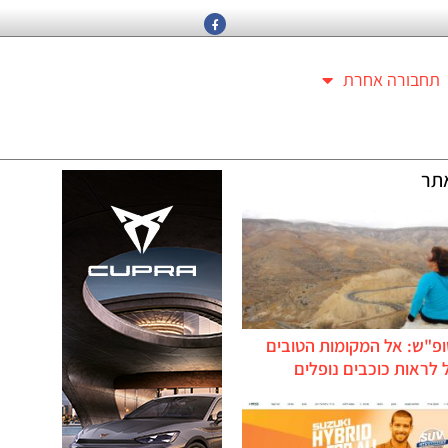
תחבורה אחרת
תר
ופ"ש: אל המקומות הטובים
לראות כוכבים נופלים