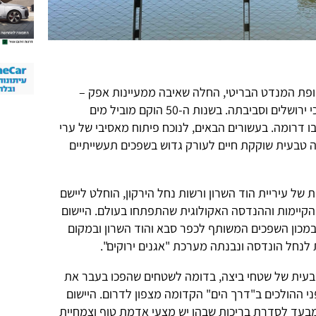
, בתקופת המנדט הבריטי, החלה שאיבה ממעיינות אפק –
מקורות הירקון – והמים סיפקו את צורכי ירושלים וסביבתה. בשנות ה-50 הוקם מוביל מים
אבו דרומה. בעשורים הבאים, לנוכח פיתוח מאסיבי של ערי
ה טבעית שוקקת חיים לעורק גדוש בשפכים תעשייתיים
של עיריית הוד השרון ורשות נחל הירקון, הוחלט ליישם
הקיימות וההנדסה האקולוגית שהתפתחו בעולם. היישום
במכון השפכים המשותף לכפר סבא והוד השרון ובמקום
לנחל הונדסה ונבנתה מערכת "אגנים ירוקים".
טבעית של שטחי ביצה, בדומה לשטחים שהפכו בעבר את
ני ההולכים ב"דרך הים" הקדומה מצפון לדרום. היישום
בעד לסדרת בריכות שבהן יש מצעי אדמת טוף וצמחיית