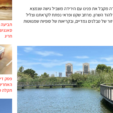
ה מקבל את פנינו עם הירידה משביל גישה שנמצא
 4 הסואן, בסמוך להוד השרון. מרחב שקט ופראי נפתח לקראתנו וצליל
זור של טבלנים גמדיים, ובקריאות של סופיות שמנווטות
תביעה י
סאנגיונ
חריג
פסק דין
האחריות
תקלה ס