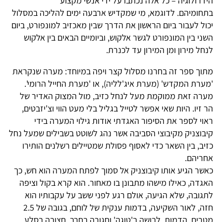
הידרולוגיה – כל אלה נכתבו על ידי אנשי מקצוע
בתחומיהם. לדוגמא, מי שמקדיש ארבעה ימים להליכה במסלול
יכול לעבור ביום הראשון את הדרך שבין מאכזיב למונפורט, ביום
השני בין המונפורט לגשר אלקוש, וביומיים הבאים בין אלקוש
לנחל מירון ומן המירון עד לכנרת.
מתוך ספר זה בחרנו מסלול קצר ויפה במיוחד: מערה שנקראת
'מערת המקדש' (מערת איג'לליה), או 'מערת החייל הרומי'.
מערה זאת ממוקמת מעל לנחל כזיב, מול המצוק האדיר של
הר זיו. היות שאי אפשר לטייל בגליל בלי מעט הווי וצ'יזבטים,
ראוי לספר את הסיפור האגדתי אודות גילוי המערה בידי
קיבוצניק מקיבוצי הסביבה אשר נהג לשוטט בשבילים שמעל נחל
כזיב, בין השאר כדי לאסוף פסולת שמטיילים רשלנים הותירו
אחריהם.
כאשר הגיע אותו קיבוצניק אל סמוך לפתח המערה הוא חש, כך
האגדה, כאילו מישהו מתבונן בו מאחור. הוא קרא בקול וציפה
לתגובה, שלא הגיעה, אולם רגע לפני ששב על עקבותיו הוא
חזה, לאור השקיעה, בדמות ענקית של לוחם, בגובה של 2.5
מטרים. הדמות, לבושה ב'טוגה' וחגורה בחרב, חצובה בסלע