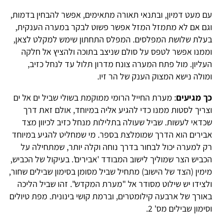
עם מעט דמיון, ובתנאי תאורה מתאימים, אפשר להבחין בדמות,
וגם אם לא מתמזל המזל אפשר פשוט לבקר במערה הענקית,
בעלת שלושת המפלסים. המפלס התחתון שימש למקלט לצאן,
וממנו אפשר לטפס על סולם שניצב בתוכה ולהציץ אל חלקה
העליון. מול פתח המערה צונח מדרון תלול עד לנחל כזיב,
ומולה נישא המצוק הענק של הר זיו.
כך מגיעים
: מערת החייל הרומי ממוקמת בשולי שביל ים אל ים
וצריך לסטות ממנו כדי להגיע אליה במיוחד, אולם זאת דרך
שכדאי לעשות. שביל שעולה בתלילות מנחל כזיב לכיוון מצד
אבירים הוא הדרך שמומלצת בספר. מי שמחליט להגיע במיוחד
רק למערה יכול לבחור בדרך נוחה וקלה יותר, שמתחילה על
הכביש הצר שמוליך לישוב המבודד 'אבירים'. בעיקול של הכביש,
מימין (הצד של הישוב) מתחיל שביל מסומן בסימון שבילים שחור,
ולצידו יש שילוט מסודר אל "מערת המקדש". זהו שביל הליכה
באורך של ארבעה קילומטרים, וברמת קושי בינונית. מפת טיולים
וסימון שבילים מס' 2.