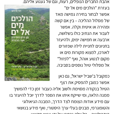
אהבת החברים הנופלים, רעות, וגם של געגוע אליהם.
בעזרת "הולכים מים אל ים"
אפשר לבחור בחירה גמישה מאד
של מסלול ההליכה – בין אם קשה
ומהירה או איטית וקלה. אפשר
לעבור את הנתיב כולו בשלושה,
ארבעה או חמישה ימים, ולהיעזר
בחניונים לחניית לילה שפזורים
לאורכו, למצוא מקורות מים או
מקום לנטוע אוהל, ואף "לפזול"
אל מסלולי טיול נוספים בסביבה.
כמקובל ב'שביל ישראל', גם כאן
אפשר כמובן להפסיק את רצף
הטיול בנקודה מסוימת ולשוב אליה כעבור זמן כדי להמשיך
ממנה הלאה, ומי שייקח איתו את הספר לדרך יוכל להיעזר בו
עם מידע אודות הצומח לצד הדרך, המבנה הגיאולוגי
והטופוגרפי, מבנים בעלי ערך היסטורי, ואף מידע בנושאי