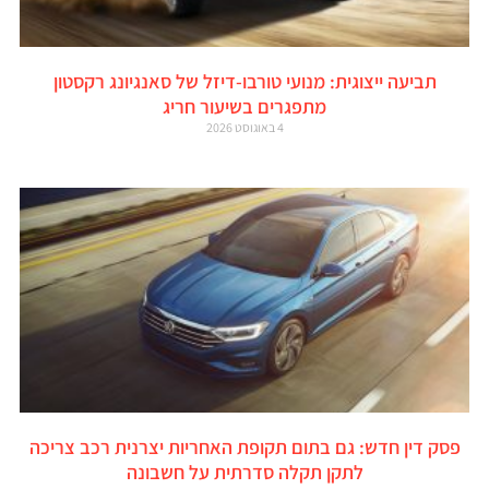
תביעה ייצוגית: מנועי טורבו-דיזל של סאנגיונג רקסטון
מתפגרים בשיעור חריג
4 באוגוסט 2026
פסק דין חדש: גם בתום תקופת האחריות יצרנית רכב צריכה
לתקן תקלה סדרתית על חשבונה