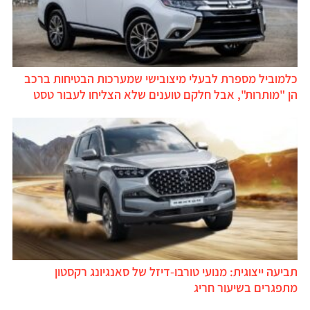
כלמוביל מספרת לבעלי מיצובישי שמערכות הבטיחות ברכב
הן "מותרות", אבל חלקם טוענים שלא הצליחו לעבור טסט
תביעה ייצוגית: מנועי טורבו-דיזל של סאנגיונג רקסטון
מתפגרים בשיעור חריג