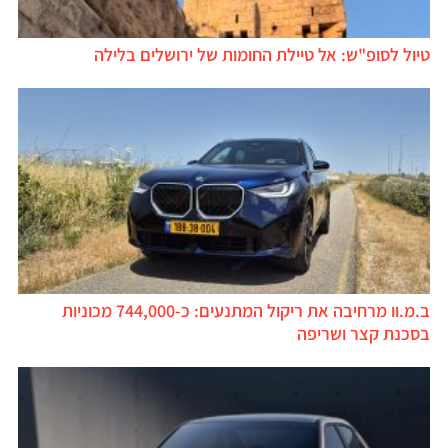
טיול לסופ"ש: אל טיילת החומות של ירושלים בלילה
ב.מ.וו מרחיבה את ריקול המתנעים: כ-744,000 מכוניות
בסכנת קצר ושריפה