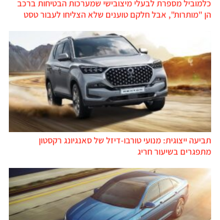
כלמוביל מספרת לבעלי מיצובישי שמערכות הבטיחות ברכב
הן "מותרות", אבל חלקם טוענים שלא הצליחו לעבור טסט
תביעה ייצוגית: מנועי טורבו-דיזל של סאנגיונג רקסטון
מתפגרים בשיעור חריג