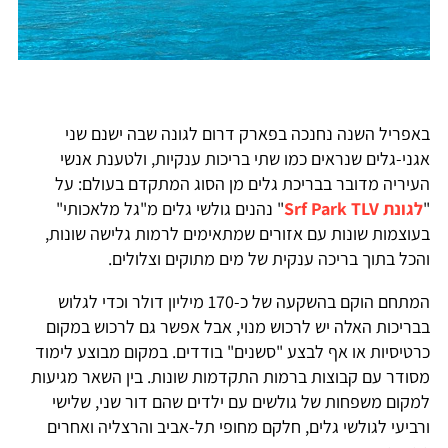
באפריל השנה נחנכה בפארק דרום לגונה שבה ישנם שני
אגני-גלים שנראים כמו שתי בריכות ענקיות, ולטענת אנשי
העיריה מדובר בבריכת גלים מן הסוג המתקדם בעולם: על
"
לגונת Srf Park TLV
" נהנים גולשי גלים מ"גל מלאכותי"
בעוצמות שונות עם אזורים שמתאימים לרמות גלישה שונות,
והכל בתוך בריכה ענקית של מים מתוקים וצלולים.
המתחם הוקם בהשקעה של כ-170 מיליון דולר וכדי לגלוש
בבריכות האלה יש לרכוש מנוי, אבל אפשר גם לרכוש במקום
כרטיסיות או אף לבצע "סשנים" בודדים. במקום מבוצע לימוד
מסודר עם קבוצות ברמות התקדמות שונות. בין השאר מגיעות
למקום משפחות של גולשים עם ילדים שהם דור שני, שלישי
ורביעי לגולשי גלים, חלקם מחופי תל-אביב והרצליה ואחרים