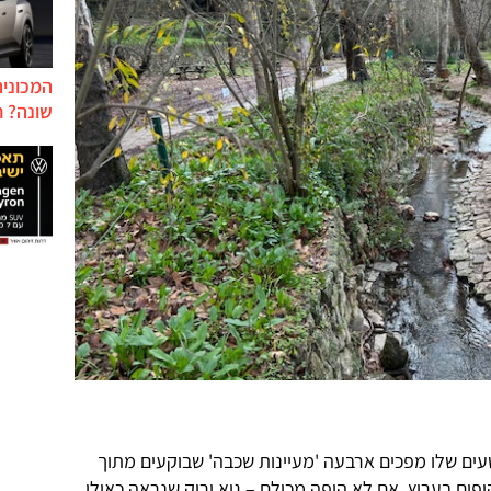
המכונית
שונה? ח
עים שלו מפכים ארבעה 'מעיינות שכבה' שבוקעים מתוך
פים בערוץ, אם לא היפה מכולם – גיא ירוק שנראה כאילו