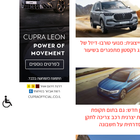
יצוגית: מנועי טורבו-דיזל של
ג רקסטון מתפגרים בשיעור
 חדש: גם בתום תקופת
 יצרנית רכב צריכה לתקן
דרתית על חשבונה