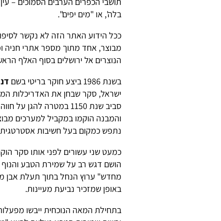
תושבי הכפרים הערבים הסמוכים – עין נ
בלה', או "מים יפים".
ככל הידוע האתר הזה לא נקשר לסיפור
מבוצר, אחד מתוך מספר אתרי חניה ו
הנוצרים אל ירושלים בסוף האלף הראשו
בשנת 1986 ביצע חוקר בריטי בשם
דני
ישראל, סקר שבחן את האדריכלות המק
סביב שנת 1150 במטרה להג
והמבנה הוקמו במקביל למערכים מבוצ
נתפש כמקום בעל חשיבות אסטרטגית א
כמעט שני עשורים לפני אותו סקר הוק
הושם דגש רב על שמירת הטבע והנוף ה
מחדש" ערוץ הנחל בתוך תעלת אבן מע
באופן שמזכיר נביעת מעיינות.
בתחילת המאה הנוכחית ייבשו מפעלות 