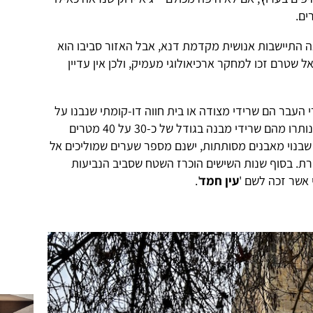
 התיישבות אנושית מקדמת דנא, אבל האזור סביבו הוא
 שטרם זכו למחקר ארכיאולוגי מעמיק, ולכן אין עדיין
 העבר הם שרידי מצודה או בית חווה דו-קומתי שנבנו על
הגדה הצפונית של ערוץ הנחל – וכיום נותרו מהם שרידי מבנה בגודל של כ-30 על 40 מטרים
 מטרים. למבנה, שבנוי מאבנים מסותתות, ישנם מספר שערים שמוליכים אל
ת. בסוף שנות השישים הוכרז השטח שסביב הנביעות
 אשר זכה לשם '
עין חמד
'.