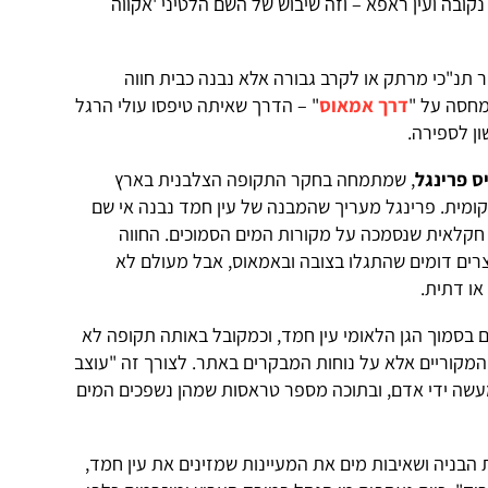
קובה ועין ראפא – וזה שיבוש של השם הלטיני 'אקווה
 תנ"כי מרתק או לקרב גבורה אלא נבנה כבית חווה
מחסה על "
דרך אמאוס
" – הדרך שאיתה טיפסו עולי הרגל
ן לספירה.
ס פרינגל
, שמתמחה בחקר התקופה הצלבנית בארץ
ומית. פרינגל מעריך שהמבנה של עין חמד נבנה אי שם
ן על חווה חקלאית שנסמכה על מקורות המים הסמוכים. החווה
רים דומים שהתגלו בצובה ובאמאוס, אבל מעולם לא
ו דתית.
ם בסמוך הגן הלאומי עין חמד, וכמקובל באותה תקופה לא
מקוריים אלא על נוחות המבקרים באתר. לצורך זה "עוצב
שה ידי אדם, ובתוכה מספר טראסות שמהן נשפכים המים
הבניה ושאיבות מים את המעיינות שמזינים את עין חמד,