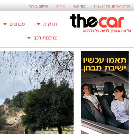
החזון הארגוני של TheCar
צור קשר
אודות
פרסום באתר
חדשות
מבחנים
צרכנות רכב