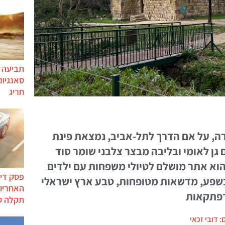
תביעה י
סאנגיונ
חריג
ה, על אם הדרך לתל-אביב, נמצאת פינת
גן לאומי ובליבה מבצר צלבני שומר סוד
וא אתר מושלם לטיולי משפחות עם ילדים
פסק דין
 בשפע, מדשאות מטופחות, טבע ארץ ישראלי
האחריות
רפתקאות
תקלה ס
: דובי זכאי