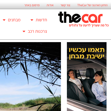
החזון הארגוני של TheCar
צור קשר
אודות
פרסום באתר
חדשות
מבחנים
צרכנות רכב