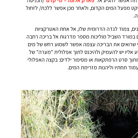
זה אפשר להגיע אל '
פארק אלונה – מי קדם
' (הכניסה
קט מפעל המים הקדום, ולאחר מכן אפשר ללכת/ לזחול
.
נים, צמוד לגדה הדרומית שלו, אל אחת האטרקציות
 במורד השביל מוליכות מספר מדרגות אל בריכה רחבה
ם. עוד לפני שרואים את הבריכה עצמה אפשר לשמוע רחש של מים
יע אליו יש להעמיק ולהיכנס לתוך אפלולית "מערה" של
תוך סרט הרפתקאות או מסיפור ילדים: בקצה האפלולי
וד תחתיו וליהנות מזרימת המים.