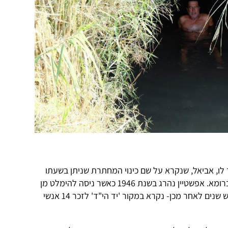
לו, אביאל, שנקרא על שם כינוי המחתרת שניתן בשעתו
, שהיה שליח אצ"ל ברומא. אפשטיין נהרג בשנת 1946 כאשר ניסה להימלט מן
הכלא האיטלקי, והמושב – שהוקם שלוש שנים לאחר מכן- נקרא במקור 'יד הי"ד' לזכר 14 אנשי