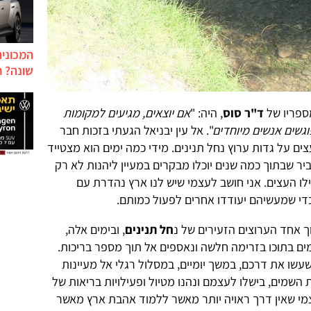
המכונית
שונה? ח
ספריו של
ד"ר סוס
, היה: "
אם יוצאים, מגיעים למקומות
וגשים אנשים מיוחדים
". אל עין יבניאל הגעתי בזכות חבר
ם על גדות ערוץ נחל תנינים. מידי כמה ימים הוא מצטייד
יר שבתוך כמה שנים יוכלו מבקרים במעיין ליהנות לא רק
ילו העצים. אני חושב לעצמי שיש לנו ארץ נהדרת עם
כדי שמעשיהם יעודדו אחרים לפעול כמותם.
ך אחד הערוצים הזעירים של נ
חל תנינים
, ובימים אלה,
מים בתוכו בזרימה חלשה ונאספים אל תוך מספר בריכות.
עשו את דרכם, במשך יומיים, במסלול רגלי אל מעיינות
השמים, בישלו לעצמם ונהנו מטיול ופעילויות בריאות של
מי שאין דרך ראויה יותר מאשר ללמוד אהבת ארץ מאשר