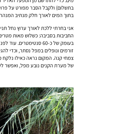
מים. כדי להתרשם מן המפעל האדיר ה
בתשלום) ולקבל הסבר מפורט על פרוי
בתוך המים לאורך חלק מנתיב המנהרה
אני בחרתי ללכת לאורך ערוץ נחל תני
החביבות בסביבה: כשלוש מאות מטרים
בעומק של כ-60 סנטימטרי
זורמים ונופלים במפל נסתר, וכדי להג
צמחי קנה. המקום נראה כאילו נלקח מ
של מערת הקנים נובע מפל, ואפשר לעמ