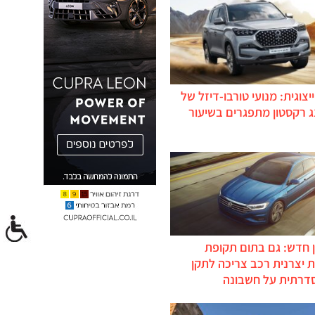
יצוגית: מנועי טורבו-דיזל של
ג רקסטון מתפגרים בשיעור
 חדש: גם בתום תקופת
 יצרנית רכב צריכה לתקן
דרתית על חשבונה