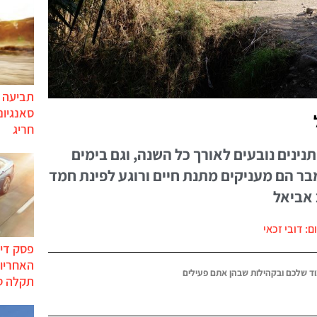
תביעה י
סאנגיונ
חריג
נינים נובעים לאורך כל השנה, וגם בימים
בר הם מעניקים מתנת חיים ורוגע לפינת חמד
אביאל
ם: דובי זכאי
פסק דין
האחריות
ד שלכם ובקהילות שבהן אתם פעילים
תקלה ס