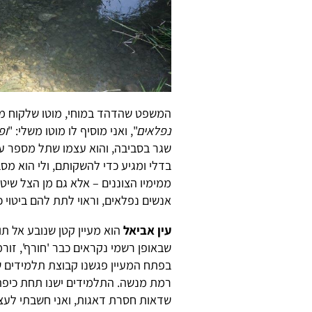
המשפט שהדהד במוחי, מוטו שלקוח מ
נפלאים
", ואני מוסיף לו מוטו משלי: "
ופ
שגר בסביבה, והוא עצמו שתל מספר עצי
בדלי ומגיע כדי להשקותם, ולי הוא מסב
ממימיו הצוננים – אלא גם מן הצל שיט
אנשים נפלאים, וראוי לתת להם ביטוי 
עין אביאל
הוא מעיין קטן שנובע אל תו
שבאופן רשמי נקראים כבר 'חורף', זור
בפתח המעיין פגשנו קבוצת תלמידים ש
רמת מנשה. התלמידים ישנו תחת כיפת 
שדאות חסרת דאגות, ואני חשבתי לעצ