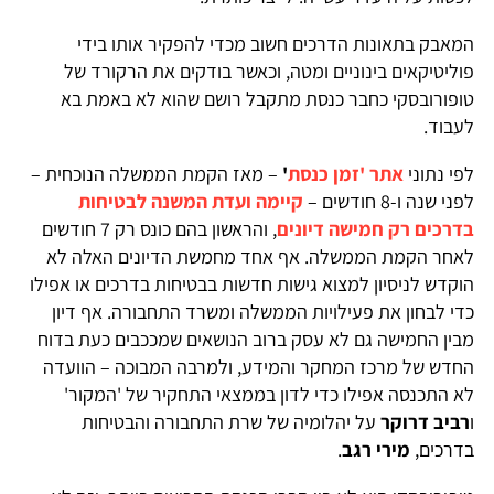
המאבק בתאונות הדרכים חשוב מכדי להפקיר אותו בידי
פוליטיקאים בינוניים ומטה, וכאשר בודקים את הרקורד של
טופורובסקי כחבר כנסת מתקבל רושם שהוא לא באמת בא
לעבוד.
לפי נתוני
אתר 'זמן כנסת
'
– מאז הקמת הממשלה הנוכחית –
לפני שנה ו-8 חודשים –
קיימה ועדת המשנה לבטיחות
בדרכים רק חמישה דיונים
, והראשון בהם כונס רק 7 חודשים
לאחר הקמת הממשלה. אף אחד מחמשת הדיונים האלה לא
הוקדש לניסיון למצוא גישות חדשות בבטיחות בדרכים או אפילו
כדי לבחון את פעילויות הממשלה ומשרד התחבורה. אף דיון
מבין החמישה גם לא עסק ברוב הנושאים שמככבים כעת בדוח
החדש של מרכז המחקר והמידע, ולמרבה המבוכה – הוועדה
לא התכנסה אפילו כדי לדון בממצאי התחקיר של 'המקור'
ו
רביב דרוקר
על יהלומיה של שרת התחבורה והבטיחות
בדרכים,
מירי רגב
.