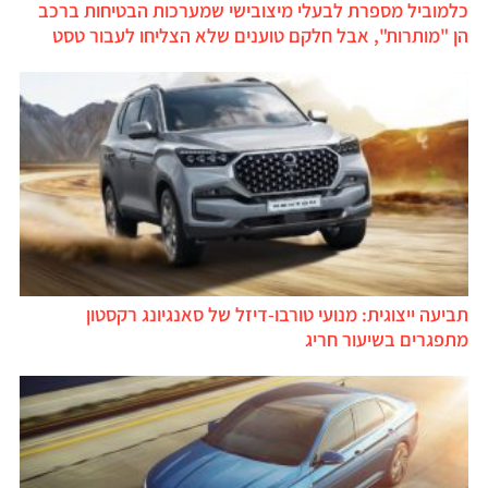
כלמוביל מספרת לבעלי מיצובישי שמערכות הבטיחות ברכב
הן "מותרות", אבל חלקם טוענים שלא הצליחו לעבור טסט
תביעה ייצוגית: מנועי טורבו-דיזל של סאנגיונג רקסטון
מתפגרים בשיעור חריג