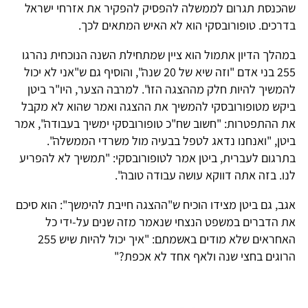
שהכנסת תגרום לממשלה להפסיק להפקיר את אזרחי ישראל
בדרכים. טופורובסקי הוא לא האיש המתאים לכך.
במהלך הדיון אתמול הוא ציין שמתחילת השנה הנוכחית נהרגו
255 בני אדם "וזה שיא של 20 שנה", והוסיף גם ש"אני לא יכול
להמשיך להיות חלק מההצגה הזו". למרבה הצער, היו"ר ביטן
ביקש מטופורובסקי להמשיך את ההצגה ואמר שהוא לא מקבל
את ההתפטרות: "חשוב שח"כ טופורובסקי ימשיך בעבודה", אמר
ביטן, "ואנחנו נדאג לטפל בבעיה מול משרדי הממשלה".
בתרגום לעברית, ביטן אמר לטופורובסקי: "תמשיך לא להפריע
לנו. בזה אתה דווקא עושה עבודה טובה".
אגב, גם ביטן מצידו הוכיח ש"ההצגה חייבת להימשך": הוא סיכם
את הדברים במשפט הנצחי שנאמר מזה שנים על-ידי כל
האחראים שלא מודים באשמתם: "איך יכול להיות שיש 255
הרוגים בחצי שנה ולאף אחד לא אכפת?"