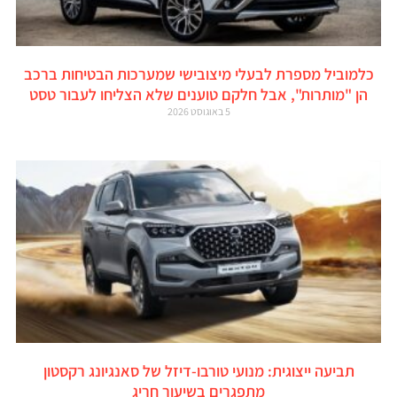
כלמוביל מספרת לבעלי מיצובישי שמערכות הבטיחות ברכב
הן "מותרות", אבל חלקם טוענים שלא הצליחו לעבור טסט
5 באוגוסט 2026
תביעה ייצוגית: מנועי טורבו-דיזל של סאנגיונג רקסטון
מתפגרים בשיעור חריג