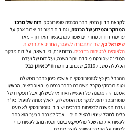
לקראת הדיון הזמין חבר הכנסת טופורובסקי
דוח של מרכז
המחקר והמידע של הכנסת
, וגם דוח חמור זה יצבור אבק על
ערימת דוחות מחרידים שפורסמו בעשור האחרון – מאז
ש
ישראל כץ
, שר התחבורה לשעבר, החריב את הרשות
הלאומית לבטיחות בדרכים
. הדוח יונח, בין השאר, על דוח מבקר
המדינה שפורסם מוקדם יותר השנה, ועל דוח של ועדת
הכלכלה משנת 2016, שנכתב ביוזמת
ח"כ איתן כבל
.
ההבדל בין כץ לטופורובסקי הוא שכץ כיהן כחבר ממשלה
וטופורובסקי מקבל משכורת כחבר כנסת מן האופוזיציה. הראשון
אמנם היה ממונה על העשייה ואחראי לכישלון, אבל תפקידו של
טופורובסקי הוא לבקר את הממשלה, ולאלץ אותה לפעול. כיו"ר
ועדת המשנה לבטיחות בדרכים יש בידי טופורובסקי לא מעט
כלים לחולל שינוי ולהציל חיים – אבל למרבה הצער הוא בחר
לעשות את מה שכל פוליטיקאי בינוני ומטה נוהג לעשות כדי
לכסות על היעדר עשייה: לייצר כותרת.