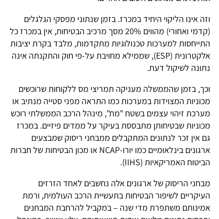
וזה אינו הליקוי היחיד במכרז. בזמן שנתוני מפסקי הגלגלים
(קדמי ואחורי) מהווים 20% מסך מרכיב הבטיחות, אין במכרז כל
התייחסות למערכות טכנולוגיות מתקדמות, מלבד בקרת יציבות
אלקטרונית (ESP), שממילא מחויבת על-פי חוק והתקנתה אינה
נתונה לשיקול דעת.
וכך, בזמן שהממשלה מעניקה תמריצי מס ללקוחות שרוכשים
מכוניות המצוידות במערכות כמו התראה מפני סטייה מנתיב או
מערכת זיהוי עצמים בשטח "מת", מינהל הרכב הממשלתי רוכש
מכוניות שבטיחותן מתבססת בעיקר על ממדים פיזיים. במכרז
גם אין זכר לנתונים המתקבלים ממבחני ריסוק שמבצעים
ארגונים בינלאומיים כמו יורו-NCAP או מכון הבטיחות של חברות
הביטוח האמריקאיות (IIHS).
מבחני הריסוק של ארגונים אלה נחשבים לאחד הזרזים
העיקריים לשיפור הבטיחות בתעשיית הרכב העולמית, ורמת
אמינותם משתפרת מדי שנה – במקביל להרחבת המבחנים