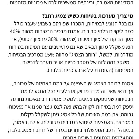
המדיניות האמורה, ובינתיים ממשיכים לרכוש מכוניות מזהמות.
מי צריך מערכות בטיחות כשיש צמיג רחב?
גם בכל הנוגע לבטיחות, המכרז שפורסם בשבוע שעבר כולל
כמה ליקויים בלתי סבירים. אמנם מרכיב הבטיחות מהווה 40%
מסך הניקוד של ציון האיכות (שמהווה 30% מהציון הסופי), אך
הוא משקלל מגוון תנאים שאינם מתיישבים עם תפיסות בטיחות
מודרניות. למשל, "רוחב הצמיג" מהווה 15% ממרכיב הבטיחות
– משקל זהה לזה של מספר כריות אוויר מעבר לדרישת
המינימום (העומדת על ארבע כריות בלבד).
אמנם לרוחב הצמיג יש השפעה על רמת האחיזה של מכונית,
אך ודאי שאין זה מדד מדויק או בלעדי בכל הנוגע לרמת
הבטיחות שמספקים צמיגים. למשל, צמיג רחב מאיכות נחותה
יספק רמת בטיחות לקויה בהשוואה לצמיג צר ממנו אך מאיכות
גבוהה. את רמת האיכות של כל צמיג ניתן לשקלל בקלות
במכרזים, באמצעות שימוש במדדים מקובלים. אולם, כאמור,
במינהל הרכב הממשלתי בוחרים במדד של רוחב הצמיג בלבד,
ומתעלמים מנתונים חשובים אחרים.