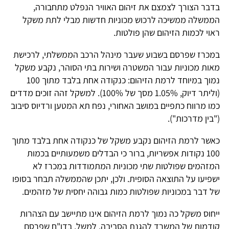
בדבר הצורך לצמצם את זיהום האוויר הנפלט מתחבורה,
הממשלה ממשיכה לרכוש מכוניות חדשות מבלי לתת משקל
ראוי לכמות הזיהום שהן פולטות.
במכרז שפרסם בשבוע שעבר מינהל הרכב הממשלתי, לרכישת
מאות מכוניות עבור המשטרה ושירות בתי הסוהר, נקבע משקל
נמוך במיוחד לרמת הזיהום: כנקודה אחת בלבד מתוך 100
(וליתר דיוק, 1.05% מסך של 100%). למשקל זהה זוכים מדדים
כמו מרווח כתפיים במושב האחורי, נפח תא המטען ורדיוס סיבוב
("בין מדרכות").
כאשר לרמת הזיהום נקבע משקל של כנקודה אחת בלבד מתוך
100 נקודות אפשריות, ברור כי הבדלים משמעותיים בכמות
המזהמים שפולטות שתי מכוניות המתמודדות במכרז לא
ישפיעו על התוצאה הסופית. ולכן, יתכן שהממשלה תבחר בסופו
של דבר במכוניות שפולטות כמות גבוהה יחסית של מזהמים.
ייחוס משקל כה נמוך לרמת הזיהום אינו מתיישב עם הצהרות
קודמות של המשרד להגנת הסביבה. למשל, בדו"ח שפרסם