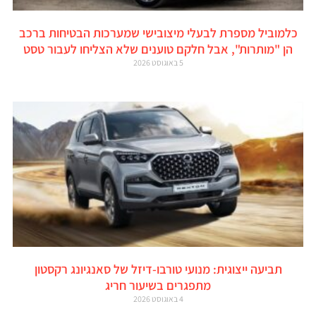
כלמוביל מספרת לבעלי מיצובישי שמערכות הבטיחות ברכב
הן "מותרות", אבל חלקם טוענים שלא הצליחו לעבור טסט
5 באוגוסט 2026
תביעה ייצוגית: מנועי טורבו-דיזל של סאנגיונג רקסטון
מתפגרים בשיעור חריג
4 באוגוסט 2026