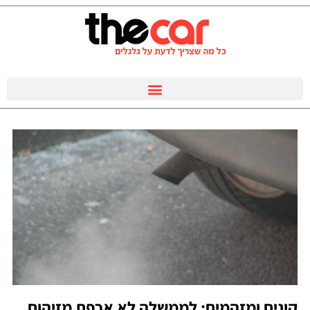
קונים ומזהמים: לממשלה לא אכפת מזיהום