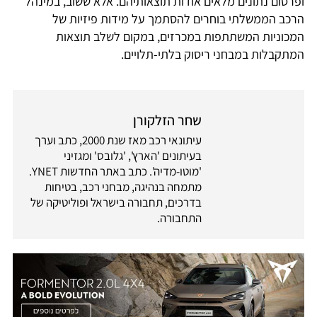
ופרסום נתונים מלאים אודות תוצאותיהם. אלא ששוב, במינהל
הרכב הממשלתי בוחרים להסתמך על מידות פיזיות של
המכוניות המשתתפות במכרזים, במקום לשלב תוצאות
המתקבלות במבחני ריסוק בלתי-תלויים.
שחר הזלקורן
עיתונאי רכב מאז שנת 2000, כתב וערך
בעיתונים 'הארץ', 'גלובס' ומגזיני
'מוטו-מדיה'. כתב באתר החדשות YNET.
מתמחה בנהיגה, מבחני רכב, בטיחות
בדרכים, תחבורה בישראל ופוליטיקה של
התחבורה.