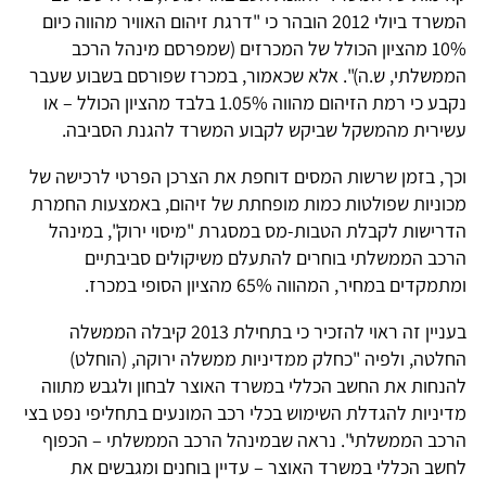
המשרד ביולי 2012 הובהר כי "דרגת זיהום האוויר מהווה כיום
10% מהציון הכולל של המכרזים (שמפרסם מינהל הרכב
הממשלתי, ש.ה)". אלא שכאמור, במכרז שפורסם בשבוע שעבר
נקבע כי רמת הזיהום מהווה 1.05% בלבד מהציון הכולל – או
עשירית מהמשקל שביקש לקבוע המשרד להגנת הסביבה.
וכך, בזמן שרשות המסים דוחפת את הצרכן הפרטי לרכישה של
מכוניות שפולטות כמות מופחתת של זיהום, באמצעות החמרת
הדרישות לקבלת הטבות-מס במסגרת "מיסוי ירוק", במינהל
הרכב הממשלתי בוחרים להתעלם משיקולים סביבתיים
ומתמקדים במחיר, המהווה 65% מהציון הסופי במכרז.
בעניין זה ראוי להזכיר כי בתחילת 2013 קיבלה הממשלה
החלטה, ולפיה "כחלק ממדיניות ממשלה ירוקה, (הוחלט)
להנחות את החשב הכללי במשרד האוצר לבחון ולגבש מתווה
מדיניות להגדלת השימוש בכלי רכב המונעים בתחליפי נפט בצי
הרכב הממשלתי". נראה שבמינהל הרכב הממשלתי – הכפוף
לחשב הכללי במשרד האוצר – עדיין בוחנים ומגבשים את