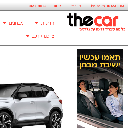
החזון הארגוני של TheCar
צור קשר
אודות
פרסום באתר
חדשות
מבחנים
צרכנות רכב