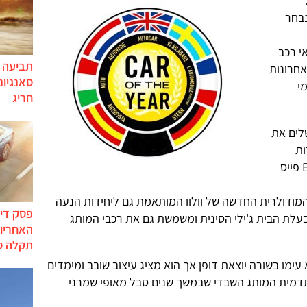
בחר
60 עיתונאי רכב
תביעה י
האחרונות
סאנגיונ
י
חריג
שלים את
ות
ברכבים כמו ב.מ.וו X1, אודי Q3, יגואר E פייס
XC40 מבוסס על פלטפורמת CMA המודולרית החדשה של וולוו המותאמת גם ליחידות הנעה
פסק דין
בעלת הבית ג'ילי הסינית ומשמשת גם את רכבי המותג
האחריות
תקלה ס
ביא עימו בשורה יוצאת דופן אך הוא מציג עיצוב שובב ומימדים
דמית המותג השבדי שבמשך שנים סבל מאופי שמרני