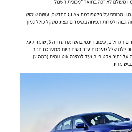
ו מעולם לא זכה בתואר "מכונית השנה".
הדור השביעי של מכונית הסאלון של ב.מ.וו מבוסס על פלטפורמת CLAR החדשה, עושה שימוש
ה גבוה ולמרות תפיחה במימדים מציג משקל כולל נמוך
סדרה 5 החדשה מציגה, למרות המימדים הגדולים, עיצוב דינמי בהשראת סדרה 3, שומרת על
וכוללת שלל מערכות עזר בטיחותיות ממערכת חניה
עצמית מלאה, דרך בקרת שיוט ושמירה על נתיב אקטיביות ועד לנהיגה אוטונומית (רמה 2)