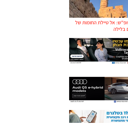
ופ"ש: אל טיילת החומות של
 בלילה