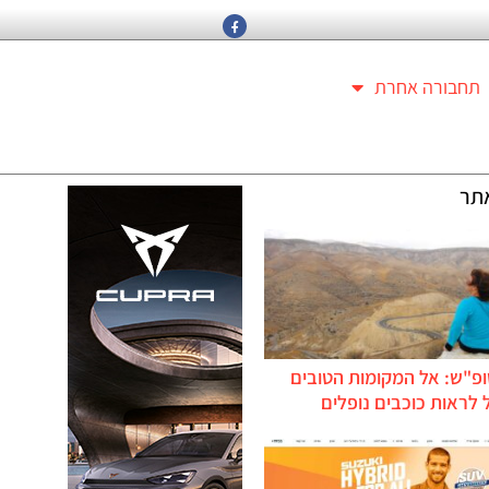
תחבורה אחרת
תר
ופ"ש: אל המקומות הטובים
לראות כוכבים נופלים