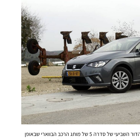
את המקום האחרון על הפודיום תופס הדור השביעי של סדרה 5 של מותג הרכב הבווארי שבאופן