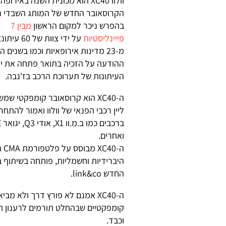
וולוו XC40 הוא מכונית השנה באירופה.
הקרוסאובר החדש של המותג השבדי נ
בהפרש ניכר למקום הראשון
מבין 7
פייינליסטיות
על ידי צוות של 
מ-23 מדינות אירופאיות וכמו בשנים 
ההודעה על הזכיה בתואר פתחה את ימ
העיתונות של תערוכת הרכב בז'נבה.
ה-XC40 הוא קרוסאובר קומפקטי שמ
ליין רכבי הפנאי של וולוו ואמור להתחר
ואחרים.
ה-
היברידיות וחשמליות, פותחה בשיתוף 
החדש link&co.
ה-XC40 אמנם לא פורץ דרך ולא מ
קומפקטיים שבהחלט תורמים לרענון ת
וכבד.