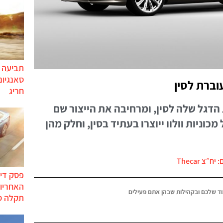
תביעה י
סאנגיונ
חריג
ת הדגל שלה לסין, ומרחיבה את הייצור שם
וניות וולוו ייוצרו בעתיד בסין, וחלק מהן
יח״צ Thecar
פסק דין
האחריות
ד שלכם ובקהילות שבהן אתם פעילים
תקלה ס