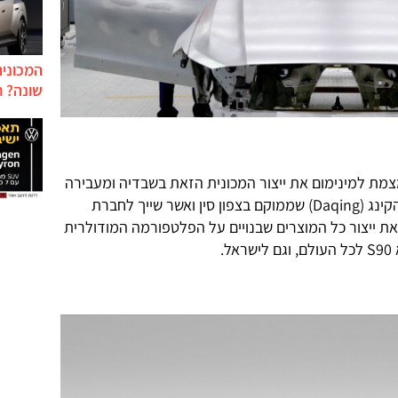
המכונית
שונה? ח
מת למינימום את ייצור המכונית הזאת בשבדיה ומעבירה
את רוב הייצור לסין, אל מפעל בעיר דהקינג (Daqing) שממוקם בצפון סין ואשר שייך לחברת
ז את ייצור כל המוצרים שבנויים על הפלטפורמה המודולרית