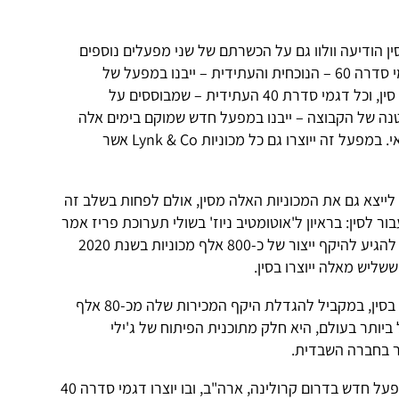
 הודיעה וולוו גם על הכשרתם של שני מפעלים נוספים
בסין לייצור מכוניות מתוצרתה: כל דגמי סדרה 60 – הנוכחית והעתידית – ייבנו במפעל של
החברה בצ'נגדו (Chengdu) שבמערב סין, וכל דגמי סדרת 40 העתידית – שמבוססים על
ה של הקבוצה – ייבנו במפעל חדש שמוקם בימים אלה
בעיר לוקיאו (Luqiao) שמדרום לשנחאי. במפעל זה ייוצרו גם כל מכוניות Lynk & Co אשר
ה לייצא גם את המכוניות האלה מסין, אולם לפחות בשלב זה
בור לסין: בראיון ל'אוטומטיב ניוז' בשולי תערוכת פריז אמר
מנכ"ל החברה שהתוכנית של וולוו היא להגיע להיקף ייצור של כ-800 אלף מכוניות בשנת 2020
ששליש מאלה ייוצרו בסין.
עם זאת, הגדלת היקפי הייצור של וולוו בסין, במקביל להגדלת היקף המכירות שלה מכ-80 אלף
ול ביותר בעולם, היא חלק מתוכנית הפיתוח של ג'ילי
במקביל להשקעה בסין בונה וולוו גם מפעל חדש בדרום קרולינה, ארה"ב, ובו יוצרו דגמי סדרה 40