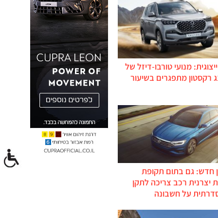
יצוגית: מנועי טורבו-דיזל של
ג רקסטון מתפגרים בשיעור
 חדש: גם בתום תקופת
 יצרנית רכב צריכה לתקן
דרתית על חשבונה