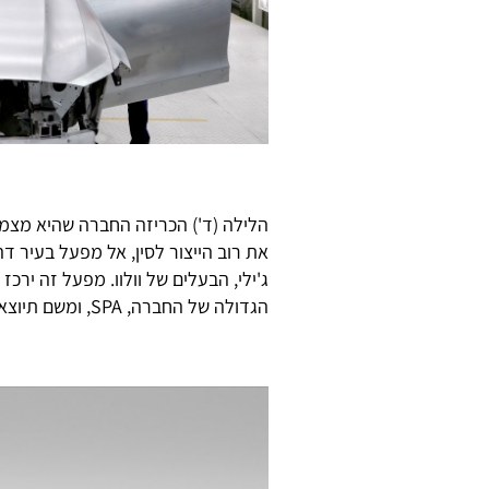
הלילה (ד') הכריזה החברה שהיא מצמצ
ג'ילי, הבעלים של וולוו. מפעל זה ירכ
הגדולה של החברה, SPA, ומשם תיוצא S90 לכל העולם, וגם לישראל.