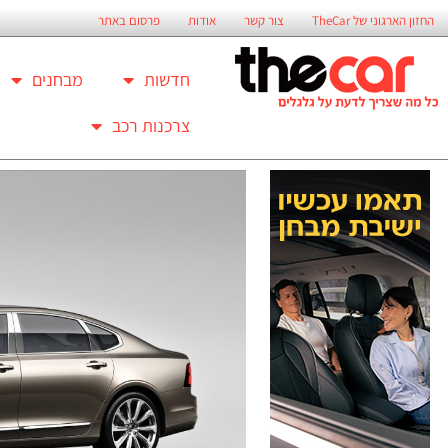
החזון הארגוני של TheCar
צור קשר
אודות
פרסום באתר
חדשות
מבחנים
צרכנות רכב