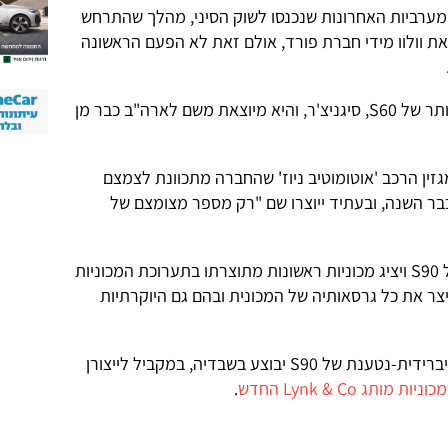
המערביות האחרונות שנכנסו לשוק הסיני, מהלך שהתרחש
את וולוו מידי חברת פורד, אולם זאת לא הפעם הראשונה
כיום מיוצרת בסין הגרסה המפוארת ביותר של S60, סיגניצ'ר, והיא מיוצאת משם לארה"ב כבר מן
גזין הרכב 'אוטומוטיב ניוז' שהחברה מתכוונת לצמצם
ורה של S90 בשבדיה כבר השנה, ובעתיד ייוצרו שם "רק מספר מצומצם של
המפעל בדהקינג כבר החל בייצורה של S90 ויציג מכוניות ראשונות מתוצרתו בתערוכת המכוניות
הוא צפוי לייצר את כל גרסאותיה של המכונית ובהם גם היוקרתיות
עם זאת, סביר מאד שייצור הגרסה ההיברידית-נטענת של S90 יבוצע בשבדיה, במקביל לייצורן
מכוניות מותג Lynk & Co החדש
.