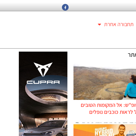
תחבורה אחרת
תר
ופ"ש: אל המקומות הטובים
לראות כוכבים נופלים