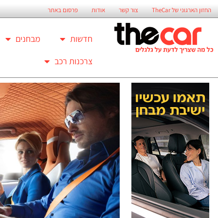
החזון הארגוני של TheCar
צור קשר
אודות
פרסום באתר
חדשות
מבחנים
צרכנות רכב