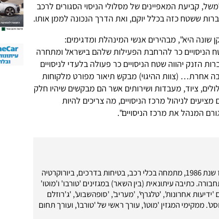
של, קביעת המאפיינים של מסלולי הניסוי הסגורים לרכב
ות ששטח כזה בכלל יוקם, ואת הדרך הנכונה לממן אותו.
 שונה היא", מבהירים אנשי המינהלת ומדגימים:
טח הניסויים כר להרחבת הפעילות שלהם בישראל ומתחרה
ות הזנק יהווה שטח הניסויים כר פעולה בלעדי לניסויים
יבה אחרת… (צוות ההיגוי) מבקש תיאור מפורט מלקוחות
לים, ציוד, מעבדות ושירותים אשר הם מבקשים שיהיו חלק
מציעים לניהול מרכז הניסויים, מה צריכים להיות
רם המנהל את מרכז הניסויים".
עיתונאי רכב מאז שנת 1986, מתמחה בכלי רכב, בטיחות בדרכים, ביורוקרטיה
בורה. כתיבה עיתונאית (בין השאר) במגזינים 'טורבו' ו'מוטו'
 'ידיעות אחרונות', 'טלגרף', 'מעריב', 'סופהשבוע', 'ג'רוזלם
ט'. ממקימי המגזין 'מוטו', עורך ראשי של 'טורבו', ועורך תחום