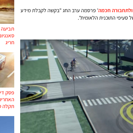
 ולתחבורה חכמה
' פרסמה ערב החג "בקשה לקבלת מידע
ל סעיפי התוכנית הלאומית".
תביעה י
סאנגיונ
חריג
פסק דין
האחריות
תקלה ס