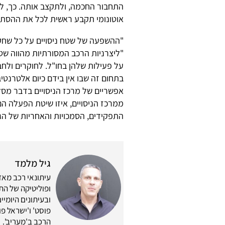
התחבור החכמה, ולתקצב אותה. כך, למ
אוטונומי תקבע ראשית לכל את ההסתבר
"ההשפעה של שטח ניסויים על כל שחקן
"ליצרניות הרכב המסורתיות מהווה ש
על פעילות שלהן בחו"ל. לחוקרים ולחבר
בתחום זה שבו אין בידם כיום אלטרנט
אפשריים של מרכז הניסויים בדבר מסלו
ממרכז הניסויים, איזו שיטת הפעלה הם 
התפקידים, הסמכויות והאחריות של הגו
גיל מלמד
ופוליטיקה של התח
ובעיתונים היומיים
פוסט' ו'ישראל פוס
הרכב ב'מעריב'.