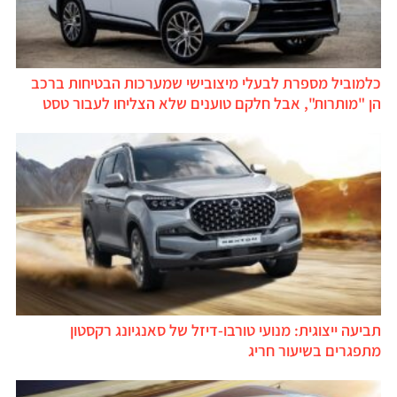
כלמוביל מספרת לבעלי מיצובישי שמערכות הבטיחות ברכב
הן "מותרות", אבל חלקם טוענים שלא הצליחו לעבור טסט
תביעה ייצוגית: מנועי טורבו-דיזל של סאנגיונג רקסטון
מתפגרים בשיעור חריג