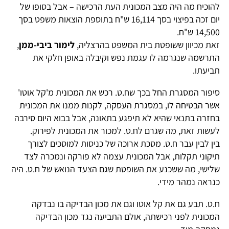
להוכיח מה היה מצב המכונית העת הרכישה – אבל בסופו של
יום זכה בפיצוי בסך 16,114 ש"ח בתוספת הוצאות משפט בסך
14,500 ש"ח.
זאת מכיוון ששופטת בית המשפט בהרצליה,
לימור ביבי-ממן
,
התרשמה שנגרמה לו עגמת נפש וקיבלה באופן חלקי את
תביעתו.
סיפור המסגרת החל בכך שח.ט. רכש את המכונית מ'קל אוטו'
אשר הבטיחה לו, במסגרת העסקה, לקנות ממנו את המכונית
בחזרה בתנאי שהיא לא תיפגע בתאונה, אבל בבוא היום סירבה
לעשות זאת, מה שגרם לח.ט. למכור את המכונית לפירוק.
בין לבין עבר ח.ט. מסכת ארוכה של כניסות למוסכים לצורך
תיקוני תקלות, אבל המכונית עצמה לא פורקה ונמכרה לצד
שלישי, מה ששכנע את השופטת שגם הצעד הנואש של ח.ט. היה
כנראה נמהר מידי.
ח.ט. תבע גם את קל אוטו וגם את מכון הבדיקה בו נבדקה
המכונית לפני רכישתה, אולם התביעה נגד מכון הבדיקה