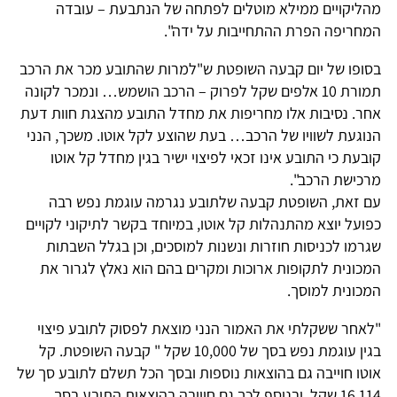
מהליקויים ממילא מוטלים לפתחה של הנתבעת – עובדה
המחריפה הפרת ההתחייבות על ידה".
בסופו של יום קבעה השופטת ש"למרות שהתובע מכר את הרכב
תמורת 10 אלפים שקל לפרוק – הרכב הושמש… ונמכר לקונה
אחר. נסיבות אלו מחריפות את מחדל התובע מהצגת חוות דעת
הנוגעת לשוויו של הרכב… בעת שהוצע לקל אוטו. משכך, הנני
קובעת כי התובע אינו זכאי לפיצוי ישיר בגין מחדל קל אוטו
מרכישת הרכב".
עם זאת, השופטת קבעה שלתובע נגרמה עוגמת נפש רבה
כפועל יוצא מהתנהלות קל אוטו, במיוחד בקשר לתיקוני לקויים
שגרמו לכניסות חוזרות ונשנות למוסכים, וכן בגלל השבתות
המכונית לתקופות ארוכות ומקרים בהם הוא נאלץ לגרור את
המכונית למוסך.
"לאחר ששקלתי את האמור הנני מוצאת לפסוק לתובע פיצוי
בגין עוגמת נפש בסך של 10,000 שקל " קבעה השופטת. קל
אוטו חוייבה גם בהוצאות נוספות ובסך הכל תשלם לתובע סך של
16,114 שקל, ובנוסף לכך גם חוייבה בהוצאות התובע בסך