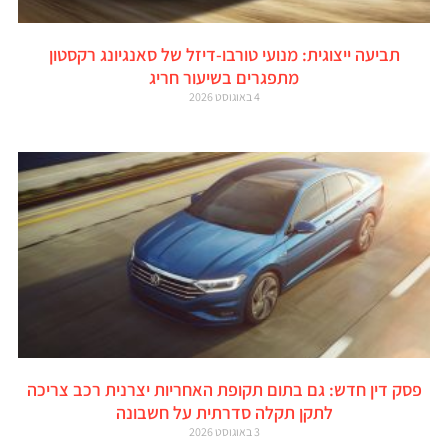
תביעה ייצוגית: מנועי טורבו-דיזל של סאנגיונג רקסטון
מתפגרים בשיעור חריג
4 באוגוסט 2026
פסק דין חדש: גם בתום תקופת האחריות יצרנית רכב צריכה
לתקן תקלה סדרתית על חשבונה
3 באוגוסט 2026