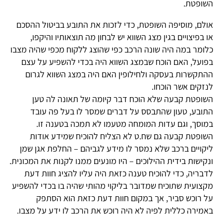
השופטת.
אולם, מוסיפה השופטת, כדי לזכות את התובע בביטול ההסכם
או בפיצויים בגין מצג השווא יש לבחון מה תוצאותיו והיקפו,
כלומר במה היה שונה הרכב כפי שהוצג ללקוח מכפי שהיה מצבו
בפועל, האם הוכח שבמצג השווא היה בכדי להשפיע על עצם
ההתקשרות בעסקה ולחילופין האם היה במצג השווא לגרום
לנזקים אשר הוכחו.
השופטת קבעה שלא הוכח דבר קיומה של תאונה לה טען
התובע, טעון שהתבסס על דברים שמסר לו בעל פה עובד
במוסך, וגם עדות המומחה מטעמו לא תמכה בטענה זו.
השופטת קבעה גם שח.ט לא הצליח להוכיח שמידע אודות
ליקויים ברכב שלא נמסר לו מידע לגביהם – החלפת אגן שמן
ונקישות בידית ההילוכים – היו מונעים ממנו לקנות את המכונית.
לדבריה, כדי להוכיח טענה כזאת היה עליו להציג חוות דעת
מקצועית שתוכיח שמדובר בליקוי מהותי שהיה בו בכדי להשפיע
על רוכש סביר, אך במקום חוות דעת כזאת הוא הסתפק
באמירה כללית לפיה לא היה רוכש את הרכב לו ידע על מצבו.