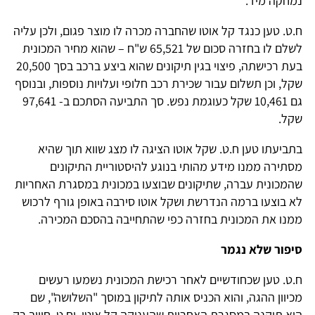
נמחקה מיד.
ח.ט. טען כנגד קל אוטו שהחברה מכרה לו מוצר פגום, ולכן עליה
לשלם לו בחזרה סכום של 65,521 ש"ח – שהוא מחיר המכונית
בעת רכישתה, פיצוי בגין תיקונים שהוא ביצע ברכב בסך 20,500
שקל, וכן תשלום עבור שכירת רכב חלופי ועלויות נוספות, ובנוסף
גם 10,461 שקל כעוגמת נפש. סך התביעה הסתכם ב- 97,641
שקל.
בתביעתו טען ח.ט. שקל אוטו הציגה לו מצג שווא תוך שהיא
מסתירה ממנו מידע מהותי בנוגע להיסטוריית התיקונים
שהמכונית עברה, שתיקונים שבוצעו במכונית במסגרת האחריות
לא בוצעו ברמה הנדרשת ושקל אוטו סירבה באופן גורף לרכוש
ממנו את המכונית בחזרה כפי שהתחייבה בהסכם המכירה.
סיפור שלא נגמר
ח.ט. טען שכחודשיים לאחר רכישת המכונית נשמעו רעשים
מכיוון ההגה, והוא הכניס אותה לתיקון במוסך "השלושה", שם
היא תוקנה במסגרת האחריות שהעניקה קל אוטו, וח.ט. חוייב רק