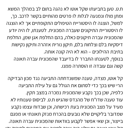
ח.ט. טען בתביעתו שקל אוטו לא נהגה בתום לב במהלך המשא
ומתן מולו ונמנעה לגלות לו פרטים מהותיים בקשר לרכב. כך,
למשל, הוצגה לו היסטוריית הטיפולים התקופתיים אך לא הוצגה
לו היסטוריית התיקונים שעברה המכונית. לטענתו, לו היה יודע
שהמכונית עברה תיקונים כאלה, בהם החלפת אגן שמן, החלפת
דיסקיות בלם וצלחות בלם, תיקון נורית אזהרה ותיקון נקישות
בתיבת ההילוכים – הוא לא היה קונה אותה.
בנוסף, לטענתו התברר לו בדיעבד שהמכונית עברה תאונה
קשה וגם עובדה זו הוסתרה ממנו.
קל אוטו, מצדה, טענה שמשנדחתה התביעה נגד מכון הבדיקה
הרי שיש בכך כדי לסתום את הגולל גם על עילת התביעה
כלפיה, שכן בכך נקבע שהמכונית נמכרה במצב תקין.
עוד טענה שדו"ח של מהנדס שהגיש ח.ט. לביסוס טענותיו לא
מעיד על מצב המכונית בעת רכישתה, וכן שבדוח עצמו נקבע
שמדובר בליקויים שלא נובעים בהכרח מנזק תאונתי או מפגם
בייצור, וכן שאי אפשר לקבוע בוודאות שהמכונית עברה תאונה.