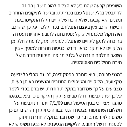
השופטת קבעה שהתובע לא הצליח להוכיח שדין החוזה
להתבטל בגלל שנפל פגם בכריתתו, ובקשר לתיקונים החוזרים
ונשנים היא קובעת שלא הוכח שליקויים הללו התקיימו בעת
רכישת הרכב ואין בעצם התגלותם בכדי ללמד על כך שהרכב
היה תקול מלכתחילה. קל אוטו נתנה לתובע אחריות ועמדה
בחובתה לתקן ליקויים שהתגלו. לעומת זאת, לדעתה חלק מן
הליקויים לא תוקנו כראוי ודרשו כניסות חוזרות למוסך – בין
השאר החלפה חוזרת של גלגל תנופה ותיקונים חוזרים של
תיבת ההילוכים האוטומטית.
"הנני סבורה", היא כותבת בפסק דינה, "כי גם מבלי כל ידיעה
מקצועית, הליקויים והטיפולים החוזרים והנשנים באותן בעיות
מצביעים על כך שמדובר בתקלות חוזרות, יש בהם בכדי ללמד
על כך שהנתבעות חדלו מביצוע תיקון הליקויים כדבעי. במאמר
מוסגר אציין כי בגין הטיפול מיום 7/1/09 ויתרו הנתבעות על
תשלום השתתפות עצמית והנני סבורה כי ויתורן זה יש בו גם כן
משום גילוי דעת בדבר כך שמדובר בתקלה חוזרת וחיזוק
לטענתו זו של התובע. הליקויים הנטענים לא נבעו משימוש לא