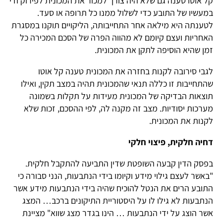
קל אוטו טענה גם שלא היה צורך למכור את המכונית לפירוק ודי
במעשיו של התובע כדי לשלול ממנו כל תרופה או סעד.
לטענתה היא מילאה אחר התחייבותה, הליקויים תוקנו במסגרת
האחריות ועצם קיומם לא מהווה הפרה של הסכם המכירה כל
זמן שהיא הוסיפה לתקן את המכונית.
לגבי סירובה לקנות בחזרה את המכונית טענה קל אוטו
שהתחייבות זו כללה תנאי שהמכונית תהיה במצב תקין, ואילו
תוצאות הבדיקה של המכונית מעידות על תקלות בשמונה
מערכות יסודיות. מצב זה מקנה לה, לפי ההסכם, זכות שלא
לקנות את המכונית.
דחיה חלקית, פיצוי חלקי
בפסק הדין קבעה השופטת שדין התביעה להתקבל חלקית.
"באשר לעצם גילוי מידע וקיומו בידי הנתבעות, הנני סבורה כי
התובע הרים את הנטל להוכיח שהיה בידי הנתבעות מידע אשר
הנתבעות לא גילו לו על היסטוריית התיקונים ברכב… המצג
אשר הוצג על ידי הנתבעות … הינו בגדר מצג שווא" מציינת