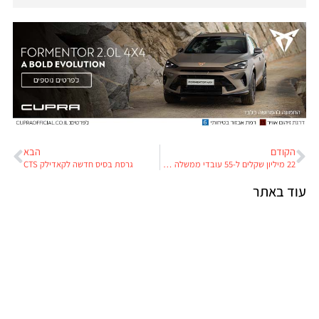
הקודם
הבא
22 מיליון שקלים ל-55 עובדי ממשלה חסרי מעש
גרסת בסיס חדשה לקאדילק CTS
עוד באתר