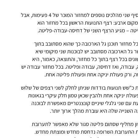
במילים אחרות – הרעיון של פורשה מוסיף שני מהלכים נוספים למחזור המוכר של 4 פעימות, אבל
מקום ארבע: רצף התנועות הראשון בכל מחזור הוא
יטה – מגיע הרצף השני של דחיסה-עבודה-פליטה.
כל מחזור תוכנן גל הארכובה כך שהוא מסתובב בתוך
ר גל הארכובה מסתובב יש לבוכנות שני מיקומי שיא
שונים בכל רצף בתוך כל מחזור, והתוצאה, כאמור, היא
 עבודה, ואז דחיסה, עבודה ופליטה. בכל מחזור עבודה יש
ה, ורק פעולת יניקה אחת ופעולת פליטה אחת.
"שש תנועות בודדות שניתן לחלק לשני רצפים של שלוש
עולת יניקה אחת ולהבין שכאן טמון חלק עיקרי בגאונות
ת עם שני גלגלי שיניים קונצנטריים מאפשרת לבוכנה
ה השנייה שלה היא עוברת מהלך ארוך יותר.
ן מחליף שסתום פליטה סגור שלא מאפשר לתערובת
ת התערובת השרופה נדחסת מחדש ומוצתת מחדש.