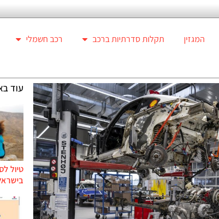
המגזין
תקלות סדרתיות ברכב
רכב חשמלי
עוד בא
טיול לס
בישראל 