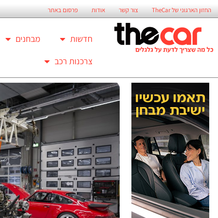
החזון הארגוני של TheCar
צור קשר
אודות
פרסום באתר
חדשות
מבחנים
צרכנות רכב