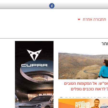
תחבורה אחרת
תר
ופ"ש: אל המקומות הטובים
לראות כוכבים נופלים