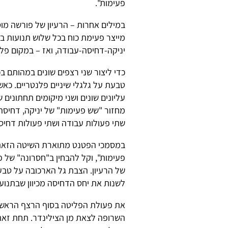
פעימות".
מייצר פעימת כוח בכל שלוש תנועות ב
יניקה-דחיסה-עבודה, ואז – במקום פל
כדי ליצור שני רצפים שונים במהותם ב
טבעת על גלגלי שיניים פלנטריים. כאש
עליונים שונים ושני מיקומים תחתונים 
מחזור "שש פעימות" של יניקה, דחיסה,
שתי פעולות עבודה ושתי פעולות דחיס
במסמכי הפטנט מתוארת השיטה הזאת כ
פעימות", וקל להבחין ב"חסרונה" של פ
של הרעיון. הצבת גל הארכובה על טבע
לשנות את יחס הדחיסה מכיוון שבתנוע
את פעולת הפליטה בסוף הרצף הראשו
השרופה לצאת מן הצילינדר. תחת זא