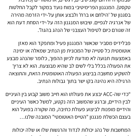
טקסט). המנגנון הפרימיטיבי במוח נועד במקור לקבל החלטות
בסגנון של 'הילחם או ברח' ולבצע אותן על-ידי הזרמה מהירה
של אנרגיה לגפיים. שיבוש המנגנון הזה על-ידי הסחת דעת הוא
זה שגורם כיום לטיפול העצבני של הנהג בהגה".
פבלידיס מסביר שכאשר המנגנון פעיל ומתפקד הוא מאזן
אוטומטית כל סטייה של המכונית מן הנתיב שמאלה או ימינה
באמצעות תנועה לא מודעת לכיוון ההפוך, כלומר שהנהג מבצע
את הפעולה בכלל בלי לשים לב שהיא מבוצעת. הוא לא צריך
להשקיע מחשבה בביצוע הפעולה האוטומטית הזאת, והתוצאה
הרגילה היא נהיגה בקו ישר בתוך גבולות הנתיב.
“כדי שה-ACC יבצע את פעולתו הוא חייב משוב קבוע בין העיניים
לבין הידיים, וברגע שהמשוב הזה נקטע, למשל כאשר העיניים
והידיים מופנות לביצוע פעולת כתיבה, מה שקורה בפועל הוא
בעצם הכשלת מנגנון "הטייס האוטומטי" המובנה שלנו…
המחשבות של נהג יכולות לנדוד והרגשות שלו או שלה יכולות