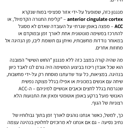
מנגנון כזה, שמופעל על-ידי אזור ספציפי במוח שנקרא
anterior cingulate cortex
– "קליפת החגורה הקדמית”, או
ACC
– מפצה באופן שגרתי על העובדה שאדם לא מסוגל
להתרכז במשימה מונוטונית אחת לאורך זמן ובמוקדם או
במאוחר נודדות מחשבותיו, ואיתן גם תשומת ליבו, מן הנהיגה אל
מחוזות אחרים.
מה שהיה קורה במצב כזה ללא מנגנון "החוש השישי" המובנה
הוא שכל אובדן ריכוז בביצוע המשימה היה גורם לנו לאבד כיוון
בנהיגה. במציאות, כל עוד שדעתנו מוסחת רק על-ידי מחשבות,
שיחה עם אנשים במכונית או אפילו בגלל מצוקה נפשית
שנגרמת בגלל לחצים וכאבים אנושיים למיניהם – ה-ACC
האנושי פועל ברקע באופן אוטומטי ומאזן את התנועות הלא
רצוניות של הגוף.
כך, למשל, כאשר אנחנו נוהגים לאורך זמן בתוך גבולותיו של
נתיב נסיעה – גם אם אנחנו לא מרוכזים לחלוטין בנהיגה עצמה