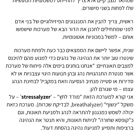
שמתאר מצב קיים אלא צריך להתייחס למשמעויות המעשיות
שלו לפחות בשני מישורים.
ראשית, צריך להבין את המנגנונים הפיזיולוגיים של בני אדם
לפני שמתחילים לתכנן את הדור הבא של מערכות שישמשו
אותם – למשל במכוניות אוטונומיות.
שנית, אפשר ליישם את הממצאים כבר כעת ולפתח מערכות
שינטרו טוב יותר את הנהיגה של נהגים כדי למנוע מהם להיכנס
למצבים תאונתיים: "אנחנו בוחנים בימים אלה פיתוח של מערכת
אשר מנטרת התנהגויות נהג ובהן תנועות היגוי עצבניות או לא
סדירות או סטייה מנתיב הנסיעה וזאת במקביל לבחינת הנהג
עצמו – מי שגורם להן.
אני קורא למערכת הזאת "מודד לחץ" – '
stressalyzer
' – על
משקל "ינשוף" (breathalyzer, לבדיקת שכרות). מערכת כזאת
יכולה לשמש כמנגנון להתראה לנהג ולמניעת תאונות, וגם
כ"קופסא שחורה" לניתוח תאונות, והיא תנטר את הנהיגה
ברציפות ותסייע למניעת נהיגה בהסחת דעת".