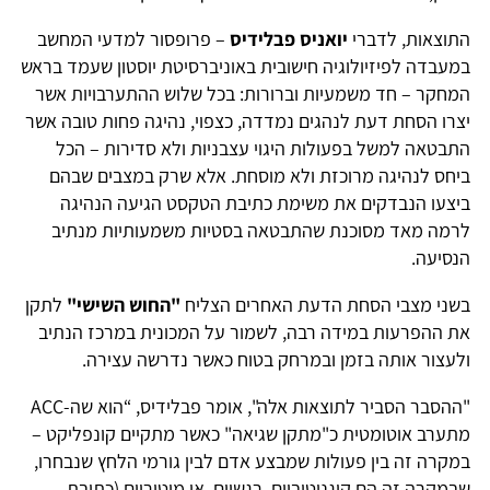
התוצאות, לדברי
יואניס פבלידיס
– פרופסור למדעי המחשב
במעבדה לפיזיולוגיה חישובית באוניברסיטת יוסטון שעמד בראש
המחקר – חד משמעיות וברורות: בכל שלוש ההתערבויות אשר
יצרו הסחת דעת לנהגים נמדדה, כצפוי, נהיגה פחות טובה אשר
התבטאה למשל בפעולות היגוי עצבניות ולא סדירות – הכל
ביחס לנהיגה מרוכזת ולא מוסחת. אלא שרק במצבים שבהם
ביצעו הנבדקים את משימת כתיבת הטקסט הגיעה הנהיגה
לרמה מאד מסוכנת שהתבטאה בסטיות משמעותיות מנתיב
הנסיעה.
בשני מצבי הסחת הדעת האחרים הצליח
"החוש השישי"
לתקן
את ההפרעות במידה רבה, לשמור על המכונית במרכז הנתיב
ולעצור אותה בזמן ובמרחק בטוח כאשר נדרשה עצירה.
"ההסבר הסביר לתוצאות אלה", אומר פבלידיס, “הוא שה-ACC
מתערב אוטומטית כ"מתקן שגיאה" כאשר מתקיים קונפליקט –
במקרה זה בין פעולות שמבצע אדם לבין גורמי הלחץ שנבחרו,
שבמקרה זה הם קוגניטיביים, רגשיים, או מוטוריים (כתיבת