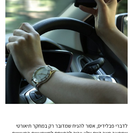
לדברי פבלידיס, אסור להניח שמדובר רק במחקר תיאורטי