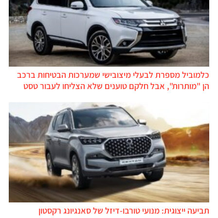
כלמוביל מספרת לבעלי מיצובישי שמערכות הבטיחות ברכב
הן "מותרות", אבל חלקם טוענים שלא הצליחו לעבור טסט
תביעה ייצוגית: מנועי טורבו-דיזל של סאנגיונג רקסטון