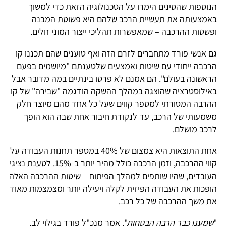
הנוספות שהסינים הימרו על הטכנולוגיה הזאת כדי למשוך
באמצעותה את תעשיית הרכב שלהם היא פשוטת המבנה
ופשטות ההרכבה – שמאפשרות תהליכי ייצור המוני זולים.
גם אנשי פורד מתחברים לזרם הזה ואף טוענים שהם תכננו קו
הרכבה ייחודי עם שיטות ואמצעים שלטענתם "מיושמים בפעם
הראשונה בעולם". הם אמנם לא פרטו בינתיים במה מדובר אבל
באילוסטרציה שהוצגה במהלך ההשקה הודגמה "שבירה" של קו
ההרבה המסורתי למספר קווים שעל כל אחד מהם מיוצר חלק
משמעותי של הרכב, עד לנקודת חיבור אחת שבה הוא הופך
לרכב מושלם.
אחת התוצאות היא צמצום של 40% במספר תחנות העבודה על
קווי ההרכבה, וזמן הרכבה כולל מהיר יותר ב-15%. לטענת נציגי
העובדים, שהיו שותפים למהלך הפיתוח – שיטות ההרכבה האלה
הופכות את העבודה הפיזית לקלה ויעילה יותר ומצמצמות מאוד
את משך ההרכבה של כל רכב.
"
שמענו כבר הרבה הבטחות
", אמר מנכ"ל פורד בגילוי לב,