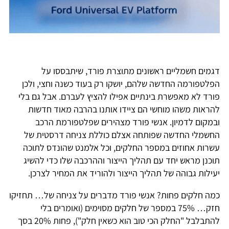
דגמים חשמליים ראשונים מתוצרת פורד, שיתבססו על
הפלטפורמה החדשה שלהם, יושקו רק בעוד כשנה וחצי, ולכן
פורד לא מאפשרת בינתיים אפילו להציץ לעברם. אבל גם בלי
להראות משהו מוחשי הם ציידו אותנו בהרבה מאוד חדשות
ובמקום לדמיון. אנשי פורד מצהירים שפלטפורמת הרכב
החשמלי החדשה שפותחה אצלם כוללת צניחה דרסטית של
עשרות אחוזים במספר החלקים, וכל אלמנט שהונדס לתוכה
תוכנן מראש יחד עם תהליך הייצור וההרכבה שלו כדי להשיג
יעילות גבוהה של תהליך הייצור ולהוריד את המחיר לצרכן.
כמה חלקים פחות? אנשי פורד מדברים על צניחה של… תחזיקו
חזק… 75% במספר של חלקים מסוימים (ואומרים בלי
להתבלבל "החלק הכי טוב הוא כשאין חלק"), פחות 20% בסך