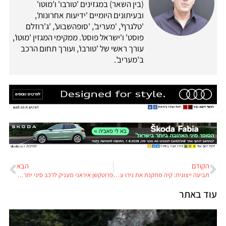
(בין השאר) במגזינים 'טורבו' ו'מוטו'
ובעיתונים היומיים 'ידיעות אחרונות',
'טלגרף', 'מעריב', 'סופהשבוע', 'ג'רוזלם
פוסט' ו'ישראל פוסט'. ממקימי המגזין 'מוטו',
עורך ראשי של 'טורבו', ועורך תחום הרכב
ב'מעריב'.
הקודם
הבא
תביעה ייצוגית: קיה מתקנת את נירו על חשבונה אז למה יונדאי לא מתקנת את איוניק ההיברידית?
פרוטקשן איראני מעניק לרכב סיני יתרון כלכלי על-פני תוצרת יפן וקוריאה
עוד באתר