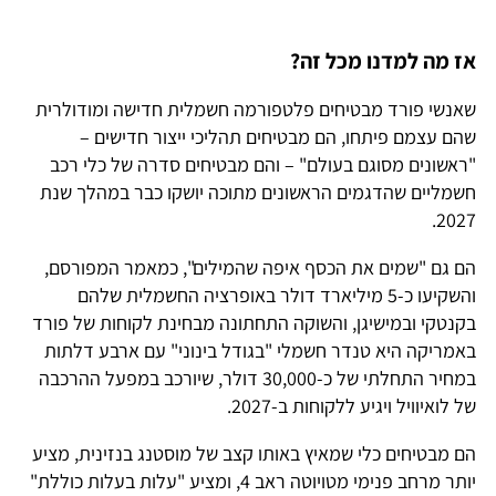
אז מה למדנו מכל זה?
שאנשי פורד מבטיחים פלטפורמה חשמלית חדישה ומודולרית
שהם עצמם פיתחו, הם מבטיחים תהליכי ייצור חדישים –
"ראשונים מסוגם בעולם" – והם מבטיחים סדרה של כלי רכב
חשמליים שהדגמים הראשונים מתוכה יושקו כבר במהלך שנת
2027.
הם גם "שמים את הכסף איפה שהמילים", כמאמר המפורסם,
והשקיעו כ-5 מיליארד דולר באופרציה החשמלית שלהם
בקנטקי ובמישיגן, והשוקה התחתונה מבחינת לקוחות של פורד
באמריקה היא טנדר חשמלי "בגודל בינוני" עם ארבע דלתות
במחיר התחלתי של כ-30,000 דולר, שיורכב במפעל ההרכבה
של לואיוויל ויגיע ללקוחות ב-2027.
הם מבטיחים כלי שמאיץ באותו קצב של מוסטנג בנזינית, מציע
יותר מרחב פנימי מטויוטה ראב 4, ומציע "עלות בעלות כוללת"