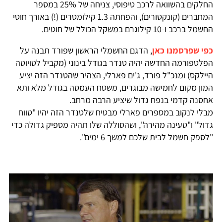
החלקים בהשוואה לרכב טיפוסי, צניחה של 25% במספר
המחברים (קונקטורים), והפחתה 1.3 קילומטרים (!) באורך חוטי
החשמל ברכב ו-10 קילוגרם במשקל הכולל של חוטים.
כפי שפרסמנו כאן
, הדגם החשמלי הראשון שפורד תבנה על
הפלטפורמה החדשה יהיה טנדר בגודל בינוני (מקביל לטויוטה
היילקס) ומנכ"ל פורד, ג'ים פארלי, הצהיר שהטנדר הזה יציע
המון מקום לחמישה מבוגרים, משטח העמסה בגודל מלא ותא
אחסנה קדמי בנפח גדול שיציע הרבה מרחב.
מבלי לנקוב במספרים פארלי מבטיח שלטנדר הזה יהיו "טווח
גדול" ו"טעינה מהירה", ושהסוללה שלו תהיה מספיק גדולה כדי
"לספק חשמל לבית שלכם למשך 6 ימים".