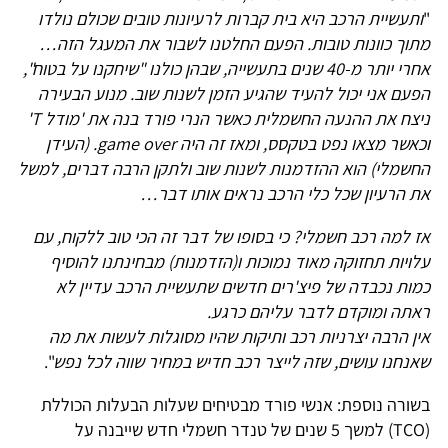
"
ותעשיית הרכב היא בית קברות לרעיונות טובים שכולם נולדו
מתוך כוונות טובות. הפעם החלטנו לשבור את המעגל הזה…
אחרי יותר מ-40 שנים בתעשייה, שבהן כולנו "שיחקנו על בטוח",
הפעם אני יכול להעיד שהגיע הזמן לשנות שוב. מנוע הבעירה
ניצח את ההנעה החשמלית כאשר הנרי פורד בנה את 'מודל T'
וכאשר מצאו נפט בטקסס, ומאז זה היה game over. (העידן
החשמלי) הוא ההזדמנות לשנות שוב ולתקן הרבה דברים, למשל
את הרעיון שכל כלי הרכב נראים אותו דבר…
אז למה רכב חשמלי? כי בסופו של דבר זה הכי טוב ללקוח, עם
עלויות תחזוקה מאוד נמוכות ו(הזדמנות) מבחינתנו להוסיף
כמות נכבדה של פיצ'רים חדשים שתעשיית הרכב עדיין לא
ראתה ומוקדם לדבר עליהם כרגע.
אין הרבה יצרניות רכב ותיקות שהיו מסוגלות לעשות את מה
שאנחנו עושים, שזה לייצר רכב חדיש במחיר שווה לכל נפש
".
בשורה נוספת: אנשי פורד מבטיחים שעלות הבעלות הכוללת
(TCO) למשך 5 שנים של טנדר חשמלי חדש שייבנה על