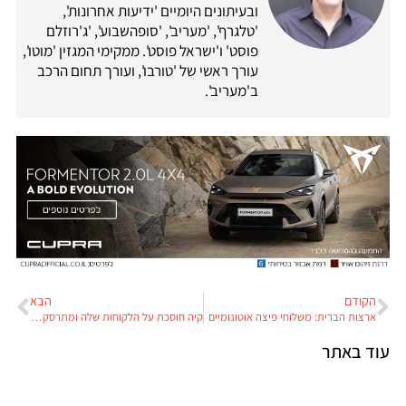
ובעיתונים היומיים 'ידיעות אחרונות',
'טלגרף', 'מעריב', 'סופהשבוע', 'ג'רוזלם
פוסט' ו'ישראל פוסט'. ממקימי המגזין 'מוטו',
עורך ראשי של 'טורבו', ועורך תחום הרכב
ב'מעריב'.
הקודם
הבא
ארצות הברית: משלוחי פיצה אוטונומיים
קיה חוסכת על הלקוחות שלה ומתרסקת ב-Euro NCAP
עוד באתר