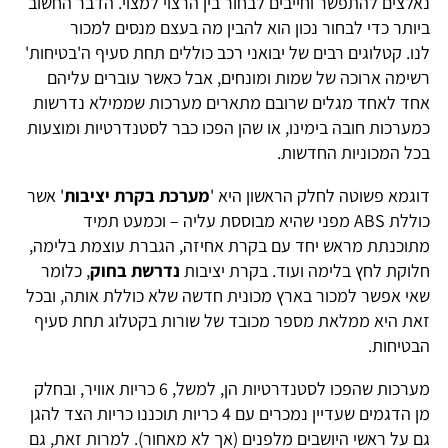
נאלצים להתפשר וחייבים לבחור בין הרצוי למצוי. הדבר החשוב
ביותר כדי לבחור נכון הוא להבין מה בעצם מנסים למכור
לנו. קטלוגים רבים של יבואני רכב כוללים תחת סעיף ה'בטיחות'
רשימה ארוכה של שמות ומונחים, אבל כאשר עוברים עליהם
אחד לאחד מגלים שרובם מתארים מערכות שממילא נדרשות
כמערכות חובה בימינו, או שהן הפכו כבר לסטנדרטיות ומוצעות
בכל המכוניות החדשות.
דוגמא פשוטה לחלק הראשון היא '
מערכת בקרת יציבות
' אשר
כוללת ABS מפני שהיא מבוססת עליה – וכמעט תמיד
מתוכנתת מראש יחד עם בקרת אחיזה, הגברת עוצמת בלימה,
חלוקת לחץ בלימה ועוד. בקרת יציבות
נדרשת בחוק
, כלומר
שאי אפשר למכור בארץ מכונית חדשה שלא כוללת אותה, ובכל
זאת היא ממלאת מספר מכובד של שורות בקטלוג תחת סעיף
הבטיחות.
מערכות שהפכו לסטנדרטיות הן, למשל, 6 כריות אוויר, ובחלק
מן הדגמים שעדיין נמכרים עם 4 כריות תוכננו כריות הצד להגן
גם על ראשי היושבים מלפנים (אך לא מאחור). למרות זאת, גם