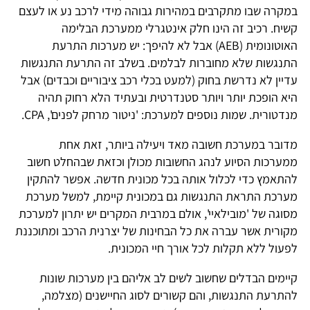
במקרה שבו מתקרבים במהירות גבוהה מידי לרכב נע או לעצם
קשיח. רכיב זה הינו חלק אינטגרלי ממערכת הבלימה
האוטונומית (AEB) אבל לא להיפך: יש מערכות התרעת
התנגשות שלא מחוברות לבלמים. בשלב זה התרעת התנגשות
עדיין לא נדרשת בחוק (למעט בכלי רכב ציבוריים וכבדים) אבל
היא הופכת יותר ויותר סטנדרטית ובעתיד הלא רחוק תהיה
מנדטורית. שמות נוספים למערכת: 'ניטור מרחק לפנים', CPA.
מדובר במערכת חשובה מאד ויעילה ביותר, זאת אחת
ממערכות הסיוע לנהג החשובות מכולן וכזאת שבהחלט חשוב
להתאמץ כדי לכלול אותה בכל מכונית חדשה. אפשר להתקין
מערכת התראת התנגשות גם במכונית קיימת, למשל מערכת
מסוגה של 'מובילאיי', אולם במרבית המקרים יש יתרון למערכת
מקורית אשר עברה את כל הבחינות של יצרנית הרכב ומתוכננת
לפעול ללא תקלות לכל אורך חיי המכונית.
קיימים הבדלים שחשוב לשים לב אליהם בין מערכות שונות
להתרעת התנגשות, והם קשורים לסוג החיישנים (מצלמה,