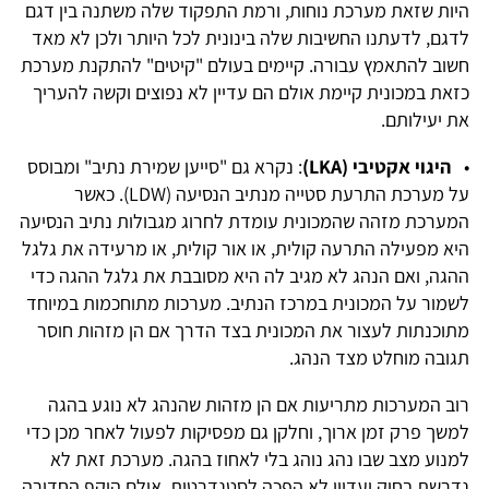
היות שזאת מערכת נוחות, ורמת התפקוד שלה משתנה בין דגם
לדגם, לדעתנו החשיבות שלה בינונית לכל היותר ולכן לא מאד
חשוב להתאמץ עבורה. קיימים בעולם "קיטים" להתקנת מערכת
כזאת במכונית קיימת אולם הם עדיין לא נפוצים וקשה להעריך
את יעילותם.
•
היגוי אקטיבי (LKA)
: נקרא גם "סייען שמירת נתיב" ומבוסס
על מערכת התרעת סטייה מנתיב הנסיעה (LDW). כאשר
המערכת מזהה שהמכונית עומדת לחרוג מגבולות נתיב הנסיעה
היא מפעילה התרעה קולית, או אור קולית, או מרעידה את גלגל
ההגה, ואם הנהג לא מגיב לה היא מסובבת את גלגל ההגה כדי
לשמור על המכונית במרכז הנתיב. מערכות מתוחכמות במיוחד
מתוכנתות לעצור את המכונית בצד הדרך אם הן מזהות חוסר
תגובה מוחלט מצד הנהג.
רוב המערכות מתריעות אם הן מזהות שהנהג לא נוגע בהגה
למשך פרק זמן ארוך, וחלקן גם מפסיקות לפעול לאחר מכן כדי
למנוע מצב שבו נהג נוהג בלי לאחוז בהגה. מערכת זאת לא
נדרשת בחוק ועדיין לא הפכה לסטנדרטית, אולם היקף החדירה