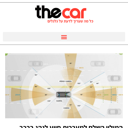
המילון השלם למערכות סיוע לנהג ברכב