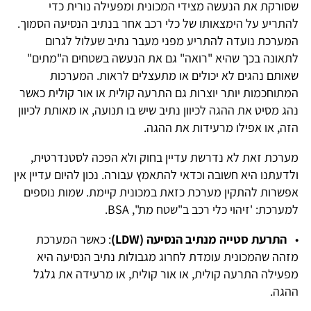
שסורקת את הנעשה מצידי המכונית ומפעילה נורית כדי
להתריע על הימצאותו של כלי רכב אחר בנתיב הנסיעה הסמוך.
המערכת נועדה להתריע מפני מעבר נתיב שעלול לגרום
לתאונה בכך שהיא "רואה" גם את הנעשה בשטחים ה"מתים"
שאותם נהגים לא יכולים או מתעצלים לראות. המערכות
המתוחכמות יותר יוצרות גם התרעה קולית או אור קולית כאשר
נהג מסיט את ההגה לכיוון נתיב שיש בו תנועה, או מאותת לכיוון
הזה, או אפילו מרעידות את ההגה.
מערכת זאת לא נדרשת עדיין בחוק ולא הפכה לסטנדרטית,
ולדעתנו היא חשובה וכדאי להתאמץ עבורה. נכון להיום עדיין אין
אפשרות להתקין מערכת כזאת במכונית קיימת. שמות נוספים
למערכת: 'זיהוי כלי רכב ב"שטח מת", BSA.
•
התרעת סטייה מנתיב הנסיעה (LDW)
: כאשר המערכת
מזהה שהמכונית עומדת לחרוג מגבולות נתיב הנסיעה היא
מפעילה התרעה קולית, או אור קולית, או מרעידה את גלגל
ההגה.