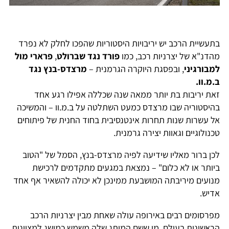
בתעשיית הרכב יש יריבויות היסטוריות שהפכו לחלק לא נפרד
מהדנ"א של יצרניות רכב, כמו
פורד נגד שברולט
,
פרארי מול
למבורגיני
, ובפסגת היוקרה הגרמנית –
מרצדס-בנץ נגד
ב.מ.וו.
זאת יריבות בת יותר ממאה שנה שכללה אפילו רגע אחד
בהיסטוריה שבו מרצדס כמעט השתלטה על ב.מ.וו – והמשיכה
אל עשרות שנות תחרות אינטנסיבית בחוד החנית של פיתוחים
טכנולוגיים וגאוות יצירה גרמנית.
לכן ברור מאליו שידיעה לפיה מרצדס-בנץ, הסמל של "הטוב
ביותר או לא כלום" – נמצאת במגעים מתקדמים לרכישת
מנועים מיריבתה המושבעת ממינכן לא יכולה להשאיר אף אחד
אדיש.
מפרסומים רבים באירופה עולה שאחת מבין יצרניות הרכב
הראשונות בעולם, מי ששם המותג שלה משמש כמושג למצוינות