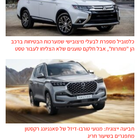
כלמוביל מספרת לבעלי מיצובישי שמערכות הבטיחות ברכב
הן "מותרות", אבל חלקם טוענים שלא הצליחו לעבור טסט
תביעה ייצוגית: מנועי טורבו-דיזל של סאנגיונג רקסטון
מתפגרים בשיעור חריג