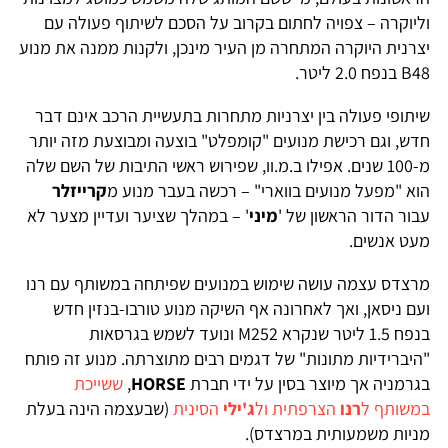
וליוקרה – צפויה לחתום בקרוב על הסכם לשיתוף פעולה עם
יצרנית היוקרה המתחרה מן העיר מינכן, ולקנות ממנה את מנוע
B48 בנפח 2.0 ליטר.
שיתופי פעולה בין יצרניות מתחרות בתעשיית הרכב אינם דבר
חדש, וגם רכישת מנועים "קומפלט" בוצעה ומבוצעת מזה יותר
מ-100 שנים. אפילו ב.מ.וו, שפירוש ראשי התיבות של השם שלה
הוא "מפעל מנועים בווארי" – רכשה בעבר מנוע מ
קרייזלר
עבור הדור הראשון של '
מיני
' – במהלך שציער ועדיין מצער לא
מעט אנשים.
מרצדס עצמה עושה שימוש במנועים שפיתחה במשותף עם רנו
ועם ניסאן, ואך לאחרונה אף השיקה מנוע טורבו-בנזין חדש
בנפח 1.5 ליטר שנקרא M252 ונועד לשמש בגרסאות
"היברידיות מתונות" של דגמים רבים מתוצרתה. מנוע זה פותח
בגרמניה אך מיוצר בסין על ידי חברת
HORSE
,
ששייכת
במשותף ל
רנו
הצרפתית ול
ג'ילי
הסינית
(שבעצמה הינה בעלת
מניות משמעותית במרצדס).