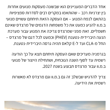
אחד הדברים המעניינים הוא שבשונה מעסקות מנועים אחרות
בין יצרניות רכב – שהותאמו במקרים רבים לסדרות ספציפיות
בהתאם לנפח המנוע – אם העסקה הזאת תיחתם עשויים מנועי
ב.מ.וו להניע כמעט את כל משפחות הדגמים של מרצדס שאינם
חשמליים. זאת מפני שמרצדס צריכה את המנוע עבור מערכת
הנעה היברידית-נטענת (PHEV) וכמעט לכל דגם של מרצדס –
החל מ-CLA ועד ל-E קלאס תהיה גרסה היברידית-נטענת.
בגרמניה מעריכים שאם העסקה תיחתם תצא על כך הודעה
רשמית עד לסוף השנה הנוכחית, ושתחילת הייצור של מנועי
ב.מ.וו עבור מרצדס תבוצע בשנת 2027.
צריך להדגיש שבשלב זה גם ב.מ.וו וגם מרצדס לא מאשרות
רשמית את הידיעה.