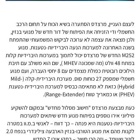
לעצם העניין, מרצדס הסתערה בשיא הכוח על תחום הרכב
החשמלי ודי הזניחה את הפיתוח של דור חדש של מנועי בנזין,
ולכן מצאה את עצמה לא ערוכה לביקוש המשמעותי שהתפתח
בשנה האחרונה למערכות הנעה היברידיות-נטענות. מנוע
M252 החדש של מרצדס יכול לתמוך במערכות היברידיות קלות
במתח 48 וולט (מה שמכונה MHEV ), שם הוא משולב עם תיבת
הילוכים רובוטית כפולת מצמדים עם 8 יחסי העברה, ועם מנוע
חשמלי שמספק 27 כוחות סוס. מערכת היברידית-קלה (Mild-
Hybrid) כזאת לא מתאימה כבסיס למערכת היברידית-נטענת
(PHEV) או כמאריך טווח (Range-Extender).
כעת מבצעת מרצדס "חישוב מסלול מחדש" ובמקום להשקיע
מיליוני אירו נוספים בפיתוח מנוע חדש שיתאים למערכות
היברידיות-נטענות היא פנתה – כך דווח – לאנשי ב.מ.וו במטרה
לקנות מהם את מנוע הטורבו-בנזין הארבעה צילינדרי בנפח 2.0
ליטר שעומד – וזה הכי חשוב – בתקן אירו 7 החדש.