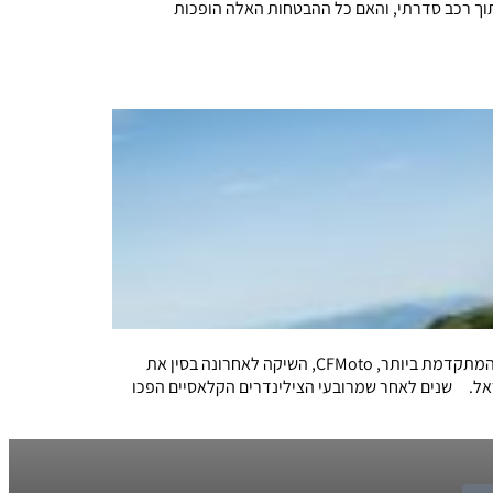
וך רכב סדרתי, והאם כל ההבטחות האלה הופכות
עד מתי תביטו בהתנשאות על אופנועים סינים, או אולי נכון יותר לשאול: יש עוד מישהו שבאמת מזלזל בסינים? יצרנית האופנועים הסינית המתקדמת ביותר, CFMoto, השיקה לאחרונה בסין את
ראל. שנים לאחר שמרובעי הצילינדרים הקלאסיים הפכו