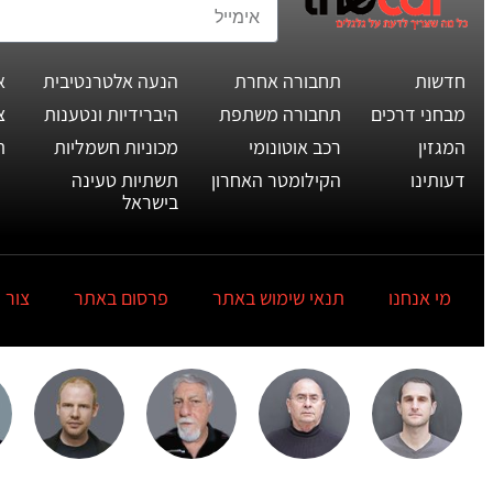
חדשות
תחבורה אחרת
הנעה אלטרנטיבית
א
מבחני דרכים
תחבורה משתפת
היברידיות ונטענות
צ
המגזין
רכב אוטונומי
מכוניות חשמליות
ת
דעותינו
הקילומטר האחרון
תשתיות טעינה
בישראל
מי אנחנו
תנאי שימוש באתר
פרסום באתר
צור 