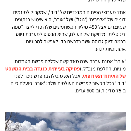
אחד מערוצי הפיתוח המרכזיים של 'דידי', שמקביל למיזמים
דומים של 'אלפבית' ('גוגל') ושל 'אובר', הוא שימוש בנתונים
שמיוצרים אצל 450 מיליון המשתמשים שלה כדי לייצר "מפה
דיגיטלית" מדויקת של העולם, שהיא הבסיס למערכת ניווט
ברמת דיוק גבוהה אשר נדרשת כדי לאפשר למכוניות
אוטונומיות לנוע.
'אובר' אמנם עברה שנה מאד קשה שכללה פרשת הטרדות
מיניות, החלפת מנכ"ל, ו
פסיקה בעייתית כנגדה בבית המשפט
של האיחוד האירופאי
, אבל היא מובילה בהפרש ניכר לפני
'דידי' בכל הקשור לפרישה העולמית שלה: 'אובר' פועלת כיום
ב-75 מדינות וב-600 ערים.