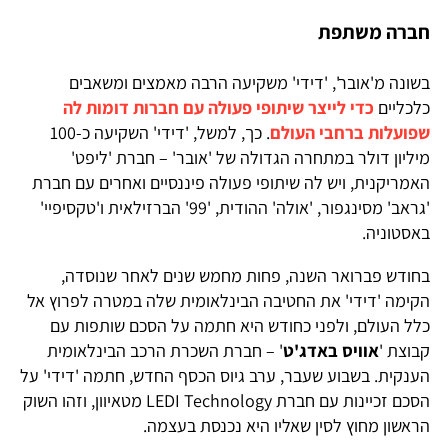
חברה משתפת
בשונה מ'אובר', 'דידי' משקיעה הרבה מאמצים ומשאבים
כלכליים
כדי לייצר שיתופי פעולה עם חברות דומות לה
שפועלות ברחבי העולם
. כך, למשל, 'דידי' השקיעה כ-100
מיליון דולר במתחרה הגדולה של 'אובר' – חברת 'ליפט'
האמריקנית, ויש לה שיתופי פעולה פיננסיים ואחרים עם חברת
'גראב' מסינגפור, 'אולה' ההודית, '99' הברזילאית ו'טקסיפיי'
באסטוניה.
בחודש פברואר השנה, פחות מחמש שנים לאחר שנוסדה,
הקימה 'דידי' את החטיבה הבינלאומית שלה במטרה לפרוץ אל
כלל העולם, ולפני כחודש היא חתמה על הסכם שותפות עם
קבוצת '
אוויס באדג'ט
' – חברת השכרת הרכב הבינלאומית
הענקית. בשבוע שעבר, ערב גיוס הכסף החדש, חתמה 'דידי' על
הסכם זכיינות עם חברת LEDI Technology מטאיוון, וזהו השוק
הראשון מחוץ לסין שאליו היא נכנסת בעצמה.