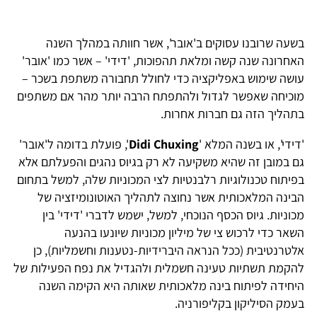
בשעה שרובנו עסוקים ב'אובר', אשר חוותה במהלך השנה
האחרונה שנה קשה ומלאת תהפוכות, 'דידי' – אשר כמו 'אובר'
עושה שימוש באפליקציה כדי לחולל תחבורה משתפת בשכר –
מוכיחה שאפשר לגדול ולהתפתח הרבה יותר מהר אם משתפים
בתהליך הזה גם חברות אחרות.
'דידי', או בשנה המלא '
Didi Chuxing
', פועלת בדומה ל'אובר'
גם במובן זה שהיא משקיעה לא רק בגיוס נהגים והפעלתם אלא
בפיתוח טכנולוגיות רלבנטיות לצי המכוניות שלה, למשל בתחום
הבינה המלאכותית אשר נחוצה לתהליך האוטונומיזציה של
מכוניות. גיוס הכסף הנוכחי, למשל, ישמש לדברי 'דידי' בין
השאר כדי לרכוש צי של מיליון מכוניות שיונעו בהנעה
אלטרנטיבית (ככל הנראה היברידיות-נטענות וחשמליות), כן
להקמת תשתיות טעינה חשמלית ולהגדיל את נפח הפעילות של
היחידה לפיתוח בינה מלאכותית שאותה היא הקימה השנה
בעמק הסיליקון בקליפורניה.