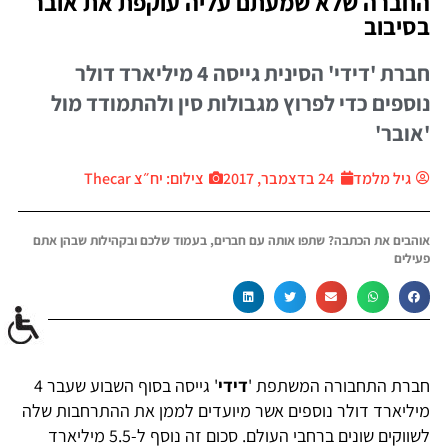
החברה שלא שמעתם עליה עוקפת את אובר
בסיבוב
חברת 'דידי' הסינית גייסה 4 מיליארד דולר
נוספים כדי לפרוץ מגבולות סין ולהתמודד מול
'אובר'
גיל מלמד
24 בדצמבר, 2017
צילום: יח״צ Thecar
אוהבים את הכתבה? שתפו אותה עם חברים, בעמוד שלכם ובקהילות שבהן אתם
פעילים
חברת התחבורה המשתפת '
דידי
' גייסה בסוף השבוע שעבר 4
מיליארד דולר נוספים אשר מיועדים לממן את ההתרחבות שלה
לשווקים שונים ברחבי העולם. סכום זה נוסף ל-5.5 מיליארד