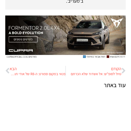
ב'מעריב'.
הקודם
הבא
טיול לסופ"ש: אל אשדוד שלא הכרתם
פנאי במקום ספורט: ה-R8 של אודי תוחלף ברכב פנאי עוצמתי
עוד באתר