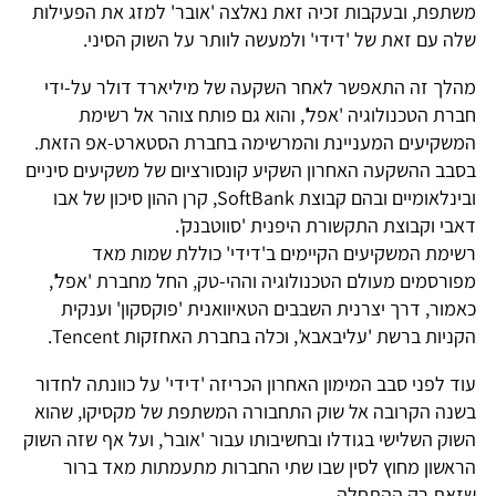
משתפת, ובעקבות זכיה זאת נאלצה 'אובר' למזג את הפעילות
שלה עם זאת של 'דידי' ולמעשה לוותר על השוק הסיני.
מהלך זה התאפשר לאחר השקעה של מיליארד דולר על-ידי
חברת הטכנולוגיה 'אפל', והוא גם פותח צוהר אל רשימת
המשקיעים המעניינת והמרשימה בחברת הסטארט-אפ הזאת.
בסבב ההשקעה האחרון השקיע קונסורציום של משקיעים סיניים
ובינלאומיים ובהם קבוצת SoftBank, קרן ההון סיכון של אבו
דאבי וקבוצת התקשורת היפנית 'סווטבנק'.
רשימת המשקיעים הקיימים ב'דידי' כוללת שמות מאד
מפורסמים מעולם הטכנולוגיה וההי-טק, החל מחברת 'אפל',
כאמור, דרך יצרנית השבבים הטאיוואנית 'פוקסקון' וענקית
הקניות ברשת 'עליבאבא', וכלה בחברת האחזקות Tencent.
עוד לפני סבב המימון האחרון הכריזה 'דידי' על כוונתה לחדור
בשנה הקרובה אל שוק התחבורה המשתפת של מקסיקו, שהוא
השוק השלישי בגודלו ובחשיבותו עבור 'אובר', ועל אף שזה השוק
הראשון מחוץ לסין שבו שתי החברות מתעמתות מאד ברור
שזאת רק ההתחלה.