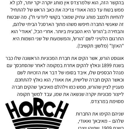
בהקשר הזה, הוא שלמרצדס אין מותג יוקרה יקר יותר, לכן לא
ממש בטוח עד כמה אאודי צריכה את כאב הראש של להתחיל
להחיות ולמצב מותג עתיק שמוכר בקושי ליודעי ח"ן. מה שבטוח
זה שאנשי החברה חיפשו משהו מתוך הארסנל הביתי שלהם,
והבחירה ב'הורש' היא הטבעית ביותר. אחרי הכל, 'אאודי' הוא
התרגום הלטיני לשם 'הורש', והמשמעות של שני השמות היא
"האזן!" (מלשון: תקשיב!).
אוגוסט הורש, אשר הקים את חברת המכוניות הראשונה שלו כבר
בשנת 1899 ונאלץ להקים אחרת במקומה לאחר שהסתכסך עם
מנהל הכספים שלו, איבד בסופו של דבר את הזכויות לשם
וכאשר הקים חברה שלישית, את אאודי, הוא נאלץ להתחכם.
מעניין לציין שהורש, ממש כמו וילהלם מאיבאך שהקים חברה
לייצור מכוניות יוקרה שנשאה את שמו, עבד למשך תקופה
מסוימת במרצדס.
שניהם הקימו את החברות
שלהם – מאיבאך ואאודי,
בשנת 1909, שתיהן ייצרו