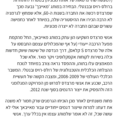
ברולס-רויס ובבנטלי. הבחירה במותג 'מאייבך' נבעה מכך
שמרצדס רכשה את החברה בשנות ה-60, אלא שמחוץ לגרמניה
לא הרבה הכירו את ההיסטוריה שלה, במיוחד לאחר כחמישה
עשורים שבהם החברה לא ייצרה מכוניות.
אנשי מרצדס השקיעו הון עתק במותג מאייבאך, החל מהקמת
מפעל הרכבה ייעודי (על אף שהמכלולים עצמם התבססו על
אלה של מרצדס S קלאס), דרך הנדסה של שיטות שיווק חדשות
וכלה בשירות לקוחות אקסקלוסיבי ויקר מאד. אלא שכל
המאמצים עלו בתוהו, וההפסד נראה צורב במיוחד לנוכח
ההצלחה הכלכלית והטכנולוגית של רולס-רויס ובנטלי. המשבר
הכלכלי העולמי של 2008-2009, ומצבה הקשה של תעשיית
הרכב, שכנע את אנשי מרצדס לפרוש מן הפרויקט המגלומני
הזה ולהפסיק את ייצור הדגמים בסוף שנת 2012.
פחות משנתיים לאחר מכן הוכיחו הגרמנים שרק חמור לא משנה
את דעתו: למרות שייצור דגמים ייחודיים עבור מאייבאך אולי לא
עושה שכל, זה לא אומר שלמותג עצמו אין בכלל ערך. אנשי