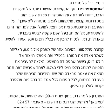
ב'מאייבך' של מרצדס.
'
אוטומוטיב ניוז
', גוף התקשורת החשוב ביותר של תעשיית
הרכב, דיווח לאחרונה על האפשרות שנדונה שוב ושוב
במסדרונות קבוצת פולקסווגן להציב מתחרה ל'מאייבך', ועל
ההיתכנות שתוכנית כזאת אכן תצא לפועל. אבל לפני שחוזרים
להיסטוריה, אל המותג בעל השם שקשה לבטא בעברית
ובאנגלית, ראוי לנסות להבין מה בכלל רוצים אנשי אאודי להשיג.
קבוצת פולקסווגן, בסיבוב אחר של מאבק מול ב.מ.וו, הצליחה
לשמר אצלה את המותג 'בנטלי' ואת מפעלי הייצור של
רולס-רויס, בשעה שהפסידה במשפט ונאלצה להעביר את
הזכויות למותג רולס-רויס לידי ב.מ.וו. לאחר שפרשה זאת תמה
מצאה את עצמה מרצדס מול שתי היריבות הביתיות שלה
בעמדת נחיתות, לכל הפחות ככל שמדובר במכוניות אולטרה
יקרות לאלפיון העליון.
הפתרון של מרצדס, בסוף שנות ה-90, היה להחיות את המותג
'מאיבאך' ולהשיק שני דגמים חדשים – מאיבאך 57 ו-62
(למעשה שתי גרסאות של אותה מכונית) במטרה להתחרות