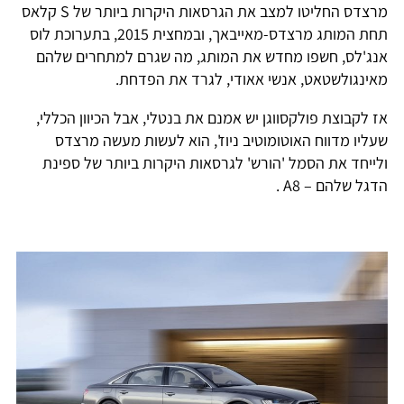
מרצדס החליטו למצב את הגרסאות היקרות ביותר של S קלאס
תחת המותג מרצדס-מאייבאך, ובמחצית 2015, בתערוכת לוס
אנג'לס, חשפו מחדש את המותג, מה שגרם למתחרים שלהם
מאינגולשטאט, אנשי אאודי, לגרד את הפדחת.
אז לקבוצת פולקסווגן יש אמנם את בנטלי, אבל הכיוון הכללי,
שעליו מדווח האוטומוטיב ניוז', הוא לעשות מעשה מרצדס
ולייחד את הסמל 'הורש' לגרסאות היקרות ביותר של ספינת
הדגל שלהם – A8 .