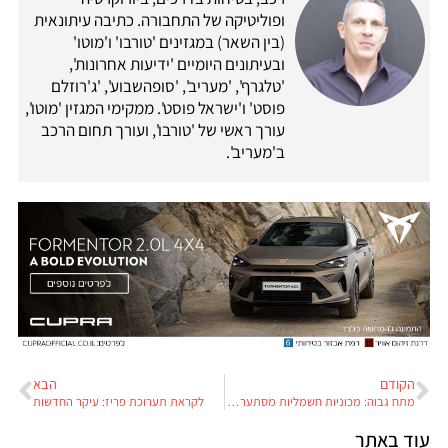
ופוליטיקה של התחבורה. כתיבה עיתונאית
(בין השאר) במגזינים 'טורבו' ו'מוטו'
ובעיתונים היומיים 'ידיעות אחרונות',
'טלגרף', 'מעריב', 'סופהשבוע', 'ג'רוזלם
פוסט' ו'ישראל פוסט'. ממקימי המגזין 'מוטו',
עורך ראשי של 'טורבו', ועורך תחום הרכב
ב'מעריב'.
הקודם
הבא
מתח גבוה: מכוניות חשמליות מסתערות על השוק
לקראת תערוכת פריז: עיקר החדשות
עוד באתר