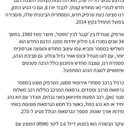
בהיצע מנועי הדיזל שלו, הוא הזדמנות מצוינת להצגת דגם
חדש לגמרי (או מחודש קצת). לכבוד יורו 6, וגם כי הגיע הזמן,
רנו מציגה כעת טרפיק חדש, המסחרית הבינונית שלה, והמכירה
בפועל תתחיל בקיץ 2014.
טרפיק, שגודלו בין 'קנגו' לבין 'מסטר', מיוצר מאז 1980. במשך
34 שנים נמכרו 1.6 מיליון יחידות ממנו. הדגם החדש הוא
השלישי במספר ומביא עמו עיצוב מחודש והופעה אגרסיבית
יותר, עם לוגו מגודל וכונס אוויר גדול ובולט. גם סביבת הנהג,
מספרת רנו, עוצבה מחדש והתכנון כולל הרבה פטנטים
שימושיים לטובת הנהג המתפעל.
כרגיל ברכב מסחרי אירופאי מסוגו, הטרפיק מוצע במספר
גרסאות מרכב וממדים. גרסאות המרכב כוללות רכב משלוח
סגור (ואן), רכב הסעות ומיניוואן בשני גבהים, וטנדר עם תא נהג
יחיד או תא נהג כפול, כאשר כל חמש הגרסאות מוצעות בשתי
מידות אורך שונות. מספר הגרסאות הכולל מגיע ל-270.
עיקר הבשורה הוא במנוע דיזל 1.6 ליטר (R9M) המוצע עם