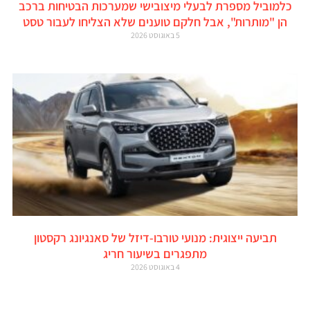
כלמוביל מספרת לבעלי מיצובישי שמערכות הבטיחות ברכב
הן "מותרות", אבל חלקם טוענים שלא הצליחו לעבור טסט
5 באוגוסט 2026
תביעה ייצוגית: מנועי טורבו-דיזל של סאנגיונג רקסטון
מתפגרים בשיעור חריג
4 באוגוסט 2026