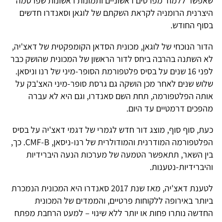
שאפשר ללמוד מפרטים ראשוניים ותמונות ראשונות שפרסמה
היצרנית הרומניה לקראת השקתם של לוגאן וסאנדרו חדשים
בסוף החודש.
הדור הנוכחי של לוגאן, מכונית הסדאן הקומפקטית של דאצ'יה,
לא השתנה בהרבה ביחס לדור הראשון של המכונית שהושק כבר
לפני 16 שנים על בסיס פלטפורמת הסופר-מיני של רנו וניסאן.
שלוש שנים לאחר מכן הושקה גם גרסת סופר-מיני האצ'בק על
אותה הפלטפורמה, תחת השם סאנדרו, וגם היא לא עברה
מהפכים דרמטיים עד היום.
כעת, סוף סוף, מוצג דור חדש לגמרי של דגמי דאצ'יה על בסיס
הפלטפורמה המודרנית והמודולרית של רנו-ניסאן, CMF-B. כך,
בין השאר, תתאפשר הטמעה של מערכות הנעה היברידיות
והיברידיות-נטענות.
לטענת דאצ'יה, מאז שנת 2017 סאנדרו היא המכונית הנמכרת
ביותר באירופה ללקוחות פרטיים, והממדים של המכונית
החדשה נותרו פחות או יותר ללא שינוי – למעט הרחבת מפתח