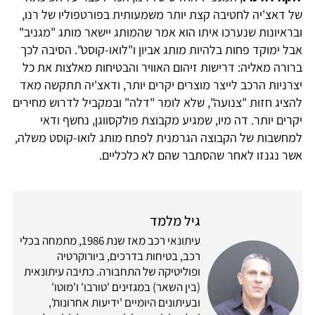
של דאצ'יה לחטיבה קצת יותר משמעותית בפורטפוליו של רנו,
ובראיונות שנערכו איתו הוא אמר שהמותג יישאר מותג "מגניב"
אבל ימוקד פחות בלהיות מותג אביון ו"לואו-קוסט". הסיבה לכך
ברורה מאליה: דרישות זיהום האוויר והבטיחות מאלצות את כל
יצרניות הרכב לייצר מוצרים יקרים יותר, ודאצ'יה תתקשה מאד
להציג חזות "צנועה", שלא לומר "דלה" ובמקביל לדרוש מחירים
יקרים יותר. דה מיו, שמגיע מקבוצת פולקסווגן, נחשף ודאי
למחשבות של הקבוצה הגרמנית לפתח מותג לואו-קוסט משלה,
אשר נגנזו לאחר שהסתבר שהם לא כלכליים.
גיל מלמד
עיתונאי רכב מאז שנת 1986, מתמחה בכלי
רכב, בטיחות בדרכים, ביורוקרטיה
ופוליטיקה של התחבורה. כתיבה עיתונאית
(בין השאר) במגזינים 'טורבו' ו'מוטו'
ובעיתונים היומיים 'ידיעות אחרונות',