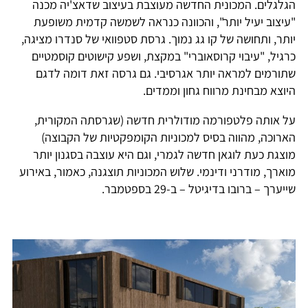
הגלגלים. המכונית החדשה מעוצבת בעיצוב שדאצ'יה מכנה
"עיצוב יעיל יותר", והכוונה כנראה לשמשה קדמית משופעת
יותר, ותחושה של קו גג נמוך. גרסת סטפוואי של סנדרו מציגה,
כרגיל, "עיבוי קרוסאוברי" במקצת, ושפע קישוטים קוסמטיים
שתורמים למראה יותר אגרסיבי. גם גרסה זאת דומה לדגם
היוצא מבחינת מרווח גחון וממדים.
על אותה פלטפורמה מודולרית חדשה (שגרסתה המקורית,
הארוכה, מהווה בסיס למכוניות הקומפקטיות של הקבוצה)
מוצגת כעת לוגאן חדשה לגמרי, וגם היא עוצבה בסגנון יותר
מוארך, מודרני ודינמי. שלוש המכוניות תוצגנה, כאמור, באירוע
שייערך – ברובו בדיגיטל – ב-29 בספטמבר.