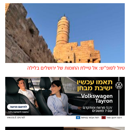
טיול לסופ"ש: אל טיילת החומות של ירושלים בלילה