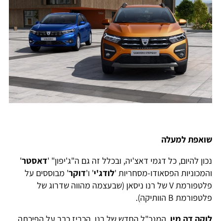
שואפת למעלה
נכון להיום, כל דגמי דאצ'יה, ובכלל זה גם ה"ג'יפון" '
דאסטר
'
והמכוניות הפסאודו-מסחריות '
לודג'י
' ו'
דוקר
' מבוססים על
פלטפורמת V של רנו ניסאן (שבעצמה מהווה שדרוג של
פלטפורמת B הוותיקה).
לוקה דה מיו
, המנכ"ל החדש של רנו, הכריז כבר על הפיכתה