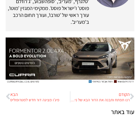
'טלגרף', 'מעריב', 'סופהשבוע', 'ג'רוזלם
פוסט' ו'ישראל פוסט'. ממקימי המגזין 'מוטו',
עורך ראשי של 'טורבו', ועורך תחום הרכב
ב'מעריב'.
הקודם
הבא
רנו תפתח ותבנה את הדור הבא של ניסאן מיקרה
פיג’ו מציגה דור חדש למטרופוליס
עוד באתר